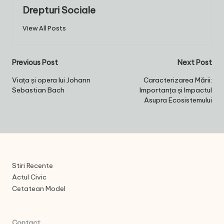
Drepturi Sociale
View All Posts
Post
Previous Post
Next Post
navigation
Viața și opera lui Johann
Caracterizarea Mării:
Sebastian Bach
Importanța și Impactul
Asupra Ecosistemului
Stiri Recente
Actul Civic
Cetatean Model
Contact
: