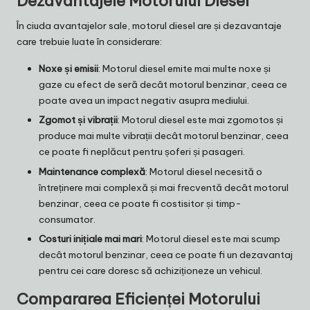
Dezavantajele Motorului Diesel
În ciuda avantajelor sale, motorul diesel are și dezavantaje
care trebuie luate în considerare:
Noxe și emisii
: Motorul diesel emite mai multe noxe și
gaze cu efect de seră decât motorul benzinar, ceea ce
poate avea un impact negativ asupra mediului.
Zgomot și vibrații
: Motorul diesel este mai zgomotos și
produce mai multe vibrații decât motorul benzinar, ceea
ce poate fi neplăcut pentru șoferi și pasageri.
Maintenance complexă
: Motorul diesel necesită o
întreținere mai complexă și mai frecventă decât motorul
benzinar, ceea ce poate fi costisitor și timp-
consumator.
Costuri inițiale mai mari
: Motorul diesel este mai scump
decât motorul benzinar, ceea ce poate fi un dezavantaj
pentru cei care doresc să achiziționeze un vehicul.
Compararea Eficienței Motorului