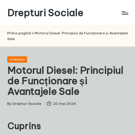
Drepturi Sociale
Skip
to
Susținem
content
Drepturile
Prima pagină
»
Motorul Diesel: Principiul de Funcționare și Avantajele
Sociale:
Sale
Vocea
Ta,
Schimbarea
Posted
Lifestyle
Noastră!
in
Motorul Diesel: Principiul
de Funcționare și
Avantajele Sale
By
Drepturi Sociale
20 mai 2024
Posted
by
Cuprins