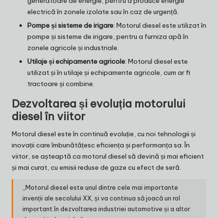
generatoare de energie, pentru a produce energie
electrică în zonele izolate sau în caz de urgență.
Pompe și sisteme de irigare
: Motorul diesel este utilizat în
pompe și sisteme de irigare, pentru a furniza apă în
zonele agricole și industriale.
Utilaje și echipamente agricole
: Motorul diesel este
utilizat și în utilaje și echipamente agricole, cum ar fi
tractoare și combine.
Dezvoltarea și evoluția motorului
diesel în viitor
Motorul diesel este în continuă evoluție, cu noi tehnologii și
inovații care îmbunătățesc eficiența și performanța sa. În
viitor, se așteaptă ca motorul diesel să devină și mai eficient
și mai curat, cu emisii reduse de gaze cu efect de seră.
„Motorul diesel este unul dintre cele mai importante
invenții ale secolului XX, și va continua să joacă un rol
important în dezvoltarea industriei automotive și a altor