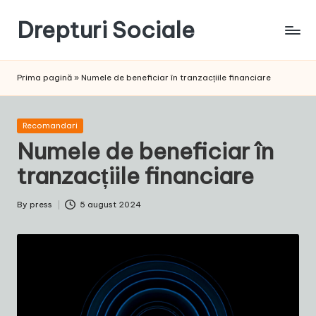
Drepturi Sociale
Skip
to
Susținem
content
Drepturile
Prima pagină
»
Numele de beneficiar în tranzacțiile financiare
Sociale:
Vocea
Ta,
Posted
Recomandari
Schimbarea
in
Numele de beneficiar în
Noastră!
tranzacțiile financiare
By
press
5 august 2024
Posted
by