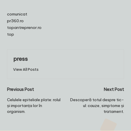
comunicat
pr360.ro
topantreprenor.ro
top
press
View All Posts
Post
Previous Post
Next Post
navigation
Celulele epiteliale plate: rolul
Descoperă totul despre tic-
și importanța lor în
ul: cauze, simptome și
organism.
tratament.