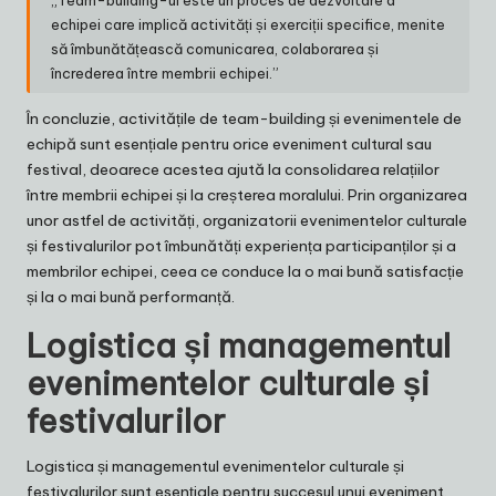
„Team-building-ul este un proces de dezvoltare a
echipei care implică activități și exerciții specifice, menite
să îmbunătățească comunicarea, colaborarea și
încrederea între membrii echipei.”
În concluzie, activitățile de team-building și evenimentele de
echipă sunt esențiale pentru orice eveniment cultural sau
festival, deoarece acestea ajută la consolidarea relațiilor
între membrii echipei și la creșterea moralului. Prin organizarea
unor astfel de activități, organizatorii evenimentelor culturale
și festivalurilor pot îmbunătăți experiența participanților și a
membrilor echipei, ceea ce conduce la o mai bună satisfacție
și la o mai bună performanță.
Logistica și managementul
evenimentelor culturale și
festivalurilor
Logistica și managementul evenimentelor culturale și
festivalurilor sunt esențiale pentru succesul unui eveniment.