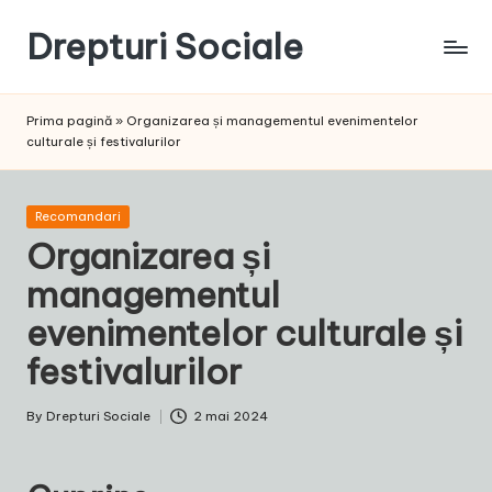
Drepturi Sociale
Skip
to
Susținem
content
Drepturile
Prima pagină
»
Organizarea și managementul evenimentelor
Sociale:
culturale și festivalurilor
Vocea
Ta,
Schimbarea
Posted
Recomandari
Noastră!
in
Organizarea și
managementul
evenimentelor culturale și
festivalurilor
By
Drepturi Sociale
2 mai 2024
Posted
by