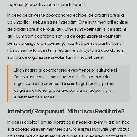
experiență pozitivă pentru participanți.
În ceea ce privește coordonarea echipei de organizare și a
voluntarilor, trebuie să ne întrebăm: Cine sunt membrii echipei
de organizare și ce roluri au? Cine sunt voluntarii și ce sarcini
au? Cum vom coordona echipa de organizare și voluntarii
pentru a asigura o experiență pozitivă pentru participanți?
Răspunsurile la aceste întrebări ne vor ajuta să coordonăm
echipa de organizare și voluntarii în mod eficient.
„Planificarea și coordonarea evenimentelor culturale și
festivalurilor sunt cheia succesului. Cu o echipă de
organizare bine coordonată și un buget realist, putem
asigura o experiență pozitivă pentru participanți și un
eveniment de succes.”
Intrebari/Raspunsuri: Mituri sau Realitate?
În acest capitol, am explorat pașii necesari pentru a planifica
și a coordona evenimentele culturale și festivalurile. Am văzut
că stabilirea obiectivelor și a bugetului, alegerea locației și a