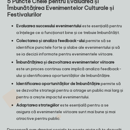
5 Puncte Cheie pentru Evaluarea și
Îmbunătățirea Evenimentelor Culturale și
Festivalurilor
Evaluarea succesului evenimentului
este esențială pentru
a înțelege ce a funcționat bine și ce trebuie îmbunătățit.
Colectarea și analiza feedback-ului
permite să se
identifice punctele forte și slabe ale evenimentului și să
se ia decizii informate pentru evenimentele viitoare.
Îmbunătățirea și dezvoltarea evenimentelor viitoare
este un proces continuu care implică analiza feedback-
ului și identificarea oportunităților de îmbunătățire.
Identificarea oportunităților de îmbunătățire
permite să
se dezvolte strategii pentru a atrage un public mai larg și
pentru a crește impactul evenimentului.
Adaptarea strategiilor
este esențială pentru a se
asigura că evenimentele viitoare sunt mai bune și mai
atractive pentru public.
Descoperă cum
drepturi sociale
te poate ajuta să te dezvolți