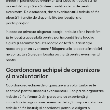
critice în planificarea evenimentului. Locația trebuie să fie
accesibilă, sigură și să ofere condiții adecvate pentru
eveniment. De asemenea, data evenimentului trebuie să fie
aleasă în funcție de disponibilitatea locației și a
participanților.
În ceea ce privește alegerea locației, trebuie să ne întrebăm:
Este locația accesibilă pentru participanți? Este locația
sigură și securizată? Este locația dotată cu facilitățile
necesare pentru eveniment? Răspunsurile la aceste întrebări
ne vor ajuta să alegem locația potrivită pentru evenimentul
nostru.
Coordonarea echipei de organizare
și a voluntarilor
Coordonarea echipei de organizare și a voluntarilor este
esențială pentru succesul evenimentului. Echipa de organizare
trebuie să fie formată din persoane cu experiență și
cunoștințe în organizarea evenimentelor, în timp ce voluntarii
trebuie să fie instruiți și coordonați pentru a asigura o