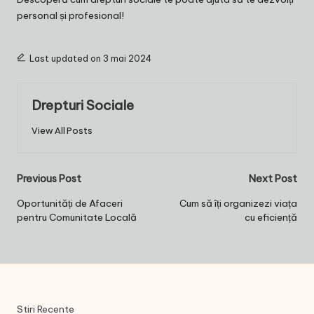
personal și profesional!
Last updated on 3 mai 2024
Drepturi Sociale
View All Posts
Post
Previous Post
Next Post
navigation
Oportunități de Afaceri
Cum să îți organizezi viața
pentru Comunitate Locală
cu eficiență
Stiri Recente