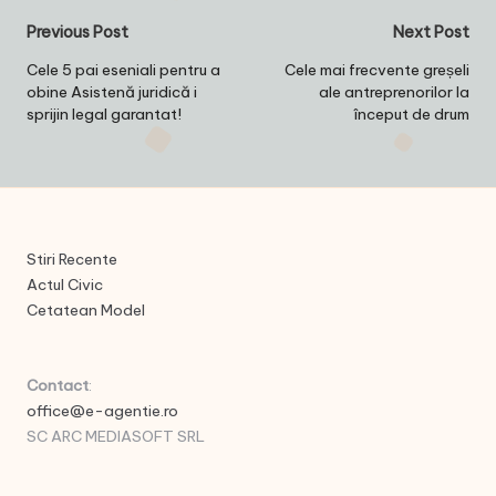
Post
Previous Post
Next Post
navigation
Cele 5 pai eseniali pentru a
Cele mai frecvente greșeli
obine Asistenă juridică i
ale antreprenorilor la
sprijin legal garantat!
început de drum
Stiri Recente
Actul Civic
Cetatean Model
Contact
:
office@e-agentie.ro
SC ARC MEDIASOFT SRL