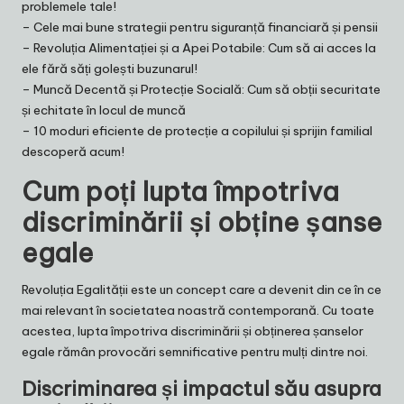
problemele tale!
–
Cele mai bune strategii pentru siguranță financiară și pensii
–
Revoluția Alimentației și a Apei Potabile: Cum să ai acces la
ele fără săți golești buzunarul!
–
Muncă Decentă și Protecție Socială: Cum să obții securitate
și echitate în locul de muncă
–
10 moduri eficiente de protecție a copilului și sprijin familial
descoperă acum!
Cum poți lupta împotriva
discriminării și obține șanse
egale
Revoluția Egalității este un concept care a devenit din ce în ce
mai relevant în societatea noastră contemporană. Cu toate
acestea, lupta împotriva discriminării și obținerea șanselor
egale rămân provocări semnificative pentru mulți dintre noi.
Discriminarea și impactul său asupra