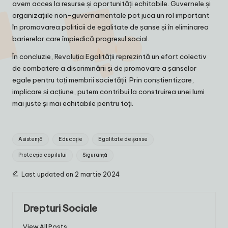
avem acces la resurse și oportunități echitabile. Guvernele și
organizațiile non-guvernamentale pot juca un rol important
în promovarea politicii de egalitate de șanse și în eliminarea
barierelor care împiedică progresul social.
În concluzie, Revoluția Egalității reprezintă un efort colectiv
de combatere a discriminării și de promovare a șanselor
egale pentru toți membrii societății. Prin conștientizare,
implicare și acțiune, putem contribui la construirea unei lumi
mai juste și mai echitabile pentru toți.
Tags:
Asistență
Educație
Egalitate de șanse
Protecția copilului
Siguranță
Last updated on 2 martie 2024
Drepturi Sociale
View All Posts