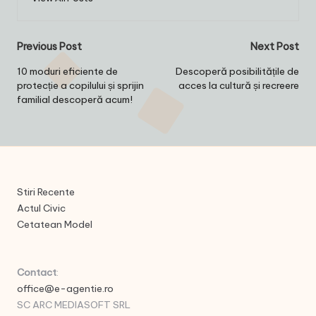
Post
Previous Post
Next Post
navigation
10 moduri eficiente de
Descoperă posibilitățile de
protecție a copilului și sprijin
acces la cultură și recreere
familial descoperă acum!
Stiri Recente
Actul Civic
Cetatean Model
Contact
:
office@e-agentie.ro
SC ARC MEDIASOFT SRL