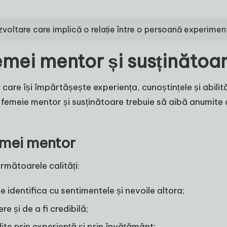
voltare care implică o relație între o persoană experimen
femei mentor și susținătoa
are își împărtășește experiența, cunoștințele și abilită
 O femeie mentor și susținătoare trebuie să aibă anumite c
femei mentor
rmătoarele calități:
e identifica cu sentimentele și nevoile altora;
e și de a fi credibilă;
dite prin experiență și prin învățământ;