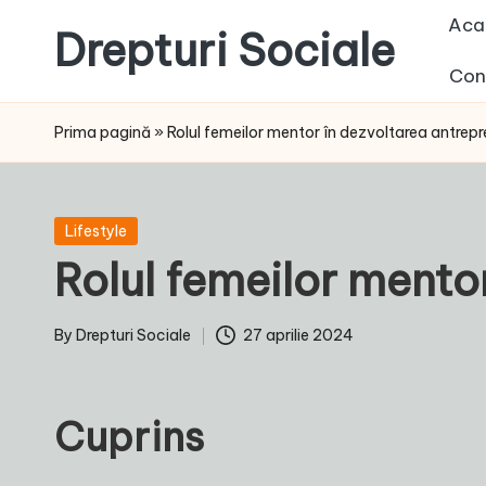
Aca
Drepturi Sociale
Skip
Con
to
Susținem
content
Drepturile
Prima pagină
»
Rolul femeilor mentor în dezvoltarea antrepr
Sociale:
Vocea
Ta,
Posted
Lifestyle
Schimbarea
in
Rolul femeilor mento
Noastră!
By
Drepturi Sociale
27 aprilie 2024
Posted
by
Cuprins