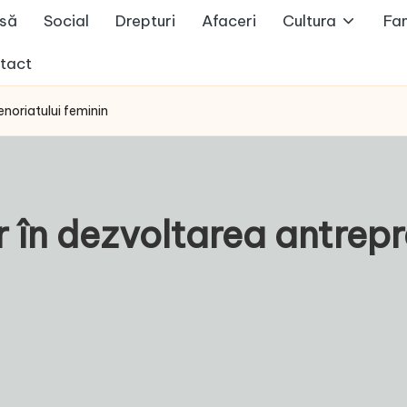
să
Social
Drepturi
Afaceri
Cultura
Fam
tact
enoriatului feminin
r în dezvoltarea antrepr