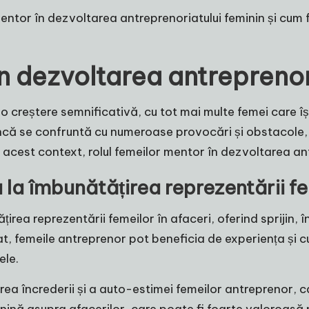
mentor în dezvoltarea antreprenoriatului feminin și cum
în dezvoltarea antreprenor
 o creștere semnificativă, cu tot mai multe femei care își
că se confruntă cu numeroase provocări și obstacole, cu
În acest context, rolul femeilor mentor în dezvoltarea an
la îmbunătățirea reprezentării fe
țirea reprezentării femeilor în afaceri, oferind sprijin,
at, femeile antreprenor pot beneficia de experiența și c
ele.
a încrederii și a auto-estimei femeilor antreprenor, car