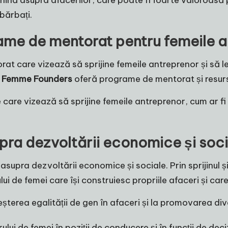
inină asupra afacerilor, care poate fi foarte valoroasă
bărbați.
rame de mentorat pentru femeile 
t care vizează să sprijine femeile antreprenor și să le 
i
Femme Founders
oferă programe de mentorat și resurs
 care vizează să sprijine femeile antreprenor, cum ar fi
pra dezvoltării economice și soc
upra dezvoltării economice și sociale. Prin sprijinul ș
i de femei care își construiesc propriile afaceri și care 
erea egalității de gen în afaceri și la promovarea diversi
ui de femei în poziții de conducere și în funcții de deci