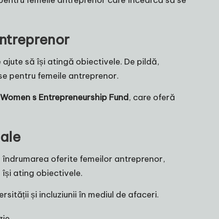
 pentru femeile antreprenor care încearcă să se
antreprenor
ajute să își atingă obiectivele. De pildă,
e pentru femeile antreprenor.
Women s Entrepreneurship Fund
, care oferă
iale
i îndrumarea oferite femeilor antreprenor,
își ating obiectivele.
tății și incluziunii în mediul de afaceri.
zie.