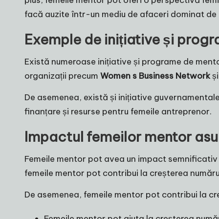
plus, femeile mentor pot oferi o perspectivă fem
facă auzite într-un mediu de afaceri dominat de 
Exemple de inițiative și prog
Există numeroase inițiative și programe de mentora
organizații precum
Women s Business Network
ș
De asemenea, există și inițiative guvernamentale
finanțare și resurse pentru femeile antreprenor.
Impactul femeilor mentor asu
Femeile mentor pot avea un impact semnificativ as
femeile mentor pot contribui la creșterea numărulu
De asemenea, femeile mentor pot contribui la creșt
Femeile mentor pot ajuta la creșterea numărul