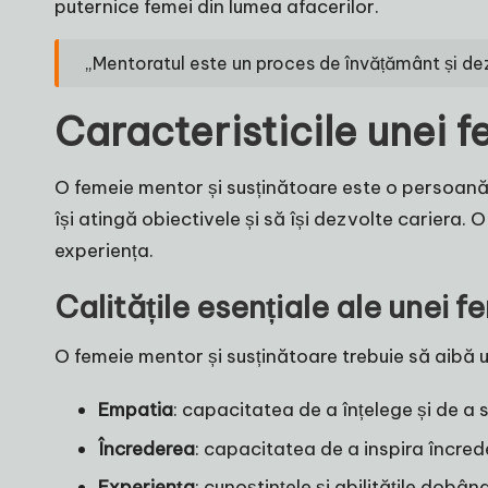
puternice femei din lumea afacerilor.
„Mentoratul este un proces de învățământ și dez
Caracteristicile unei 
O femeie mentor și susținătoare este o persoană c
își atingă obiectivele și să își dezvolte cariera.
experiența.
Calitățile esențiale ale unei 
O femeie mentor și susținătoare trebuie să aibă u
Empatia
: capacitatea de a înțelege și de a s
Încrederea
: capacitatea de a inspira încreder
Experiența
: cunoștințele și abilitățile dobân