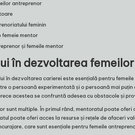
eilor antreprenor
ătoare
enoriatului feminin
o femeie mentor
reprenor și femeile mentor
i în dezvoltarea femeilo
ui în dezvoltarea carierei este esențială pentru femeil
între o persoană experimentată și o persoană mai puțin 
rece acestea se confruntă adesea cu obstacole și provo
or sunt multiple. În primul rând, mentoratul poate oferi
l poate oferi acces la resurse și rețele de afaceri val
i încurajare, care sunt esențiale pentru femeile antrepre