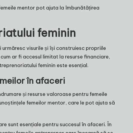
 femeile mentor pot ajuta la îmbunătățirea
iatului feminin
 urmăresc visurile și își construiesc propriile
m ar fi accesul limitat la resurse financiare,
treprenoriatului feminin este esențial.
meilor în afaceri
 îndrumare și resurse valoroase pentru femeile
unoștințele femeilor mentor, care le pot ajuta să
e sunt esențiale pentru succesul în afaceri. În