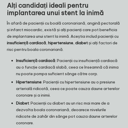
Alți candidați ideali pentru
implantarea unui stent la inimă
În afară de pacienții cu boală coronariană, angină pectorală
și infarct miocardic, există și alți pacienți care pot beneficia
de implantarea unui stent la inimă. Aceștia includ pacienții cu
insuficiență cardiacă
,
hipertensiune
,
diabet
și alți factori de
risc pentru boala coronariană.
Insuficiență cardiacă
: Pacienții cu insuficiență cardiacă
au o funcție cardiacă slabă, ceea ce înseamnă că inima
nu poate pompa suficient sânge către corp.
Hipertensiune
: Pacienții cu hipertensiune au o presiune
arterială ridicată, ceea ce poate cauza daune arterelor
coronare și a inimii.
Diabet
: Pacienții cu diabet au un risc mai mare de a
dezvolta boala coronariană, deoarece nivelurile
ridicate de zahăr din sânge pot cauza daune arterelor
coronare.