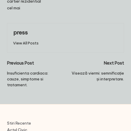
cartier rezidential
cel mai
press
View All Posts
Post
Previous Post
Next Post
navigation
Insuficienta cardiaca:
Visează viermi: semnificație
cauze, simptome si
și interpretare.
tratament.
Stiri Recente
Actul Civic