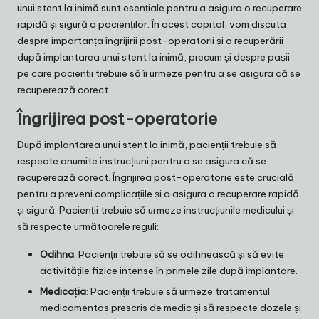
unui stent la inimă sunt esențiale pentru a asigura o recuperare
rapidă și sigură a pacienților. În acest capitol, vom discuta
despre importanța îngrijirii post-operatorii și a recuperării
după implantarea unui stent la inimă, precum și despre pașii
pe care pacienții trebuie să îi urmeze pentru a se asigura că se
recuperează corect.
Îngrijirea post-operatorie
După implantarea unui stent la inimă, pacienții trebuie să
respecte anumite instrucțiuni pentru a se asigura că se
recuperează corect. Îngrijirea post-operatorie este crucială
pentru a preveni complicațiile și a asigura o recuperare rapidă
și sigură. Pacienții trebuie să urmeze instrucțiunile medicului și
să respecte următoarele reguli:
Odihna
: Pacienții trebuie să se odihnească și să evite
activitățile fizice intense în primele zile după implantare.
Medicația
: Pacienții trebuie să urmeze tratamentul
medicamentos prescris de medic și să respecte dozele și