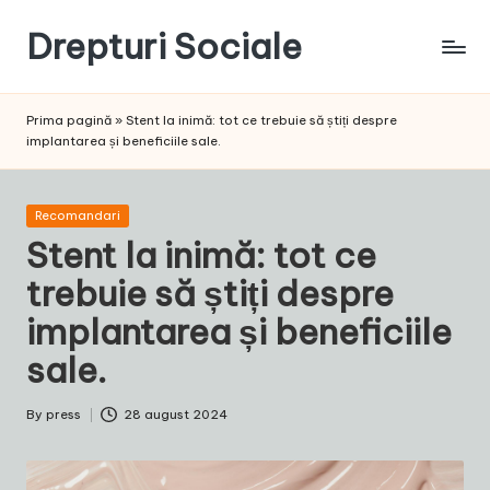
Drepturi Sociale
Skip
to
Susținem
content
Drepturile
Prima pagină
»
Stent la inimă: tot ce trebuie să știți despre
Sociale:
implantarea și beneficiile sale.
Vocea
Ta,
Schimbarea
Posted
Recomandari
Noastră!
in
Stent la inimă: tot ce
trebuie să știți despre
implantarea și beneficiile
sale.
By
press
28 august 2024
Posted
by