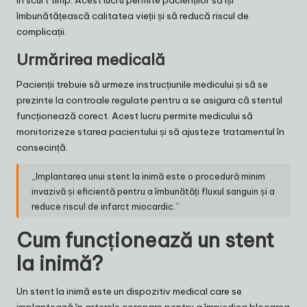
în scurt timp. Acest lucru permite pacienților să își
îmbunătățească calitatea vieții și să reducă riscul de
complicații.
Urmărirea medicală
Pacienții trebuie să urmeze instrucțiunile medicului și să se
prezinte la controale regulate pentru a se asigura că stentul
funcționează corect. Acest lucru permite medicului să
monitorizeze starea pacientului și să ajusteze tratamentul în
consecință.
„Implantarea unui stent la inimă este o procedură minim
invazivă și eficientă pentru a îmbunătăți fluxul sanguin și a
reduce riscul de infarct miocardic.”
Cum funcționează un stent
la inimă?
Un stent la inimă este un dispozitiv medical care se
implantează în arterele coronare pentru a împiedica blocarea