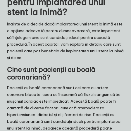
pentru implantarea unui
stent la inimă?
Înainte de a decide dacă implantarea unui stent la inimă este
o opțiune adecvată pentru dumneavoastră, este important
să înțelegem cine sunt candidații ideali pentru această
procedură. În acest capitol, vom explora în detaliu care sunt
pacienții care pot beneficia de implantarea unui stent la inimă
și de ce.
Cine sunt pacienții cu boală
coronariană?
Pacienții cu boală coronariană sunt cei care au artere
coronare blocate, ceea ce înseamnă că fluxul sanguin către
mușchiul cardiac este împiedicat. Această boală poate fi
cauzată de diverse factori, cum ar fi ateroscleroza,
hipertensiunea, diabetul și alți factori de risc. Pacienții cu
boală coronariană sunt candidații ideali pentru implantarea
unui stent la inimă, deoarece această procedură poate