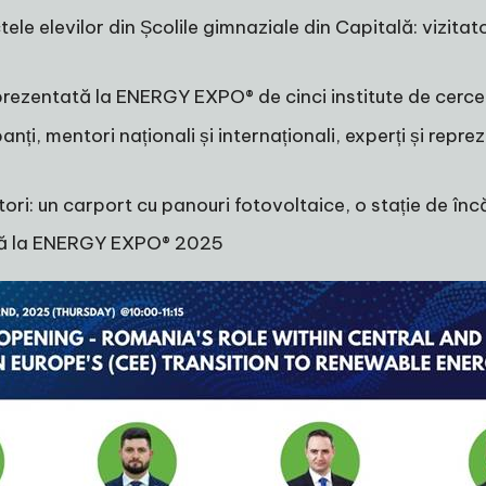
elevilor din Școlile gimnaziale din Capitală: vizitatori
prezentată la
ENERGY EXPO®
de cinci institute de cerc
i, mentori naționali și internaționali, experți și repre
ori: un carport cu panouri fotovoltaice, o stație de în
că la
ENERGY EXPO®
2025