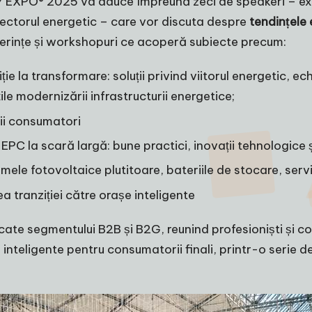
 EXPO® 2025 va aduce împreună zeci de speakeri – experț
 sectorul energetic – care vor discuta despre
tendințele 
nferințe și workshopuri ce acoperă subiecte precum:
e la transformare: soluții privind viitorul energetic, echi
ile modernizării infrastructurii energetice;
rii consumatori
PC la scară largă: bune practici, inovații tehnologice și
temele fotovoltaice plutitoare, bateriile de stocare, ser
 tranziției către orașe inteligente
edicate segmentului B2B și B2G, reunind profesioniști și
inteligente pentru consumatorii finali, printr-o serie d