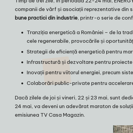
Timp de trei zile, în perioada 22-24 mai, ENERGY
companii de vârf și asociații reprezentative din
bune practici din industrie
, printr-o serie de co
Tranziția energetică a României – de la tradiți
cele regenerabile, provocările și oportunităț
Strategii de eficiență energetică pentru ma
Infrastructură și dezvoltare pentru proiecte E
Inovații pentru viitorul energiei, precum sis
Colaborări public-private pentru accelerarea
Dacă zilele de joi și vineri, 22 și 23 mai, sunt d
24 mai, va deveni un adevărat maraton de soluții 
emisiunea TV Casa Magazin.