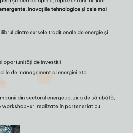
i și lideri de opinie, reprezentanți ai unor
emergente, inovațiile tehnologice și cele mai
librul dintre sursele tradiționale de energie și
 oportunități de investiții
viciile de management al energiei etc.
 companii din sectorul energetic, ziua de sâmbătă,
e workshop-uri realizate în parteneriat cu