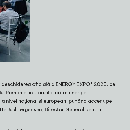
a la deschiderea oficială a ENERGY EXPO® 2025, ce
l României în tranziția către energie
e la nivel național și european, punând accent pe
itte Juul Jørgensen, Director General pentru