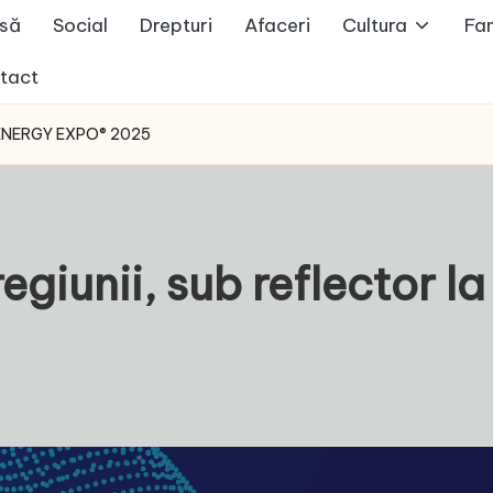
să
Social
Drepturi
Afaceri
Cultura
Fam
tact
 la ENERGY EXPO® 2025
 regiunii, sub reflecto