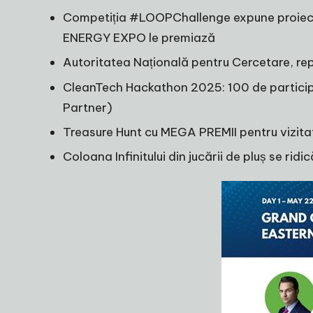
Competiția #LOOPChallenge expune proiectele 
ENERGY EXPO le premiază
Autoritatea Națională pentru Cercetare, re
CleanTech Hackathon 2025: 100 de participanț
Partner)
Treasure Hunt cu MEGA PREMII pentru vizitat
Coloana Infinitului din jucării de pluș se ridi