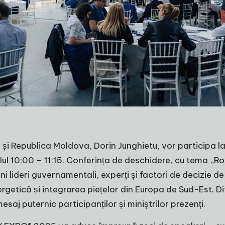
a, și Republica Moldova, Dorin Junghietu, vor particip
l 10:00 – 11:15. Conferința de deschidere, cu tema „Rolu
ni lideri guvernamentali, experți și factori de decizie d
rgetică și integrarea piețelor din Europa de Sud-Est. D
aj puternic participanților și miniștrilor prezenți.