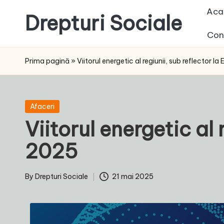
Aca
Drepturi Sociale
Skip
Con
to
Susținem
content
Drepturile
Prima pagină
»
Viitorul energetic al regiunii, sub reflector
Sociale:
Vocea
Ta,
Posted
Afaceri
Schimbarea
in
Viitorul energetic al
Noastră!
2025
By
Drepturi Sociale
21 mai 2025
Posted
by