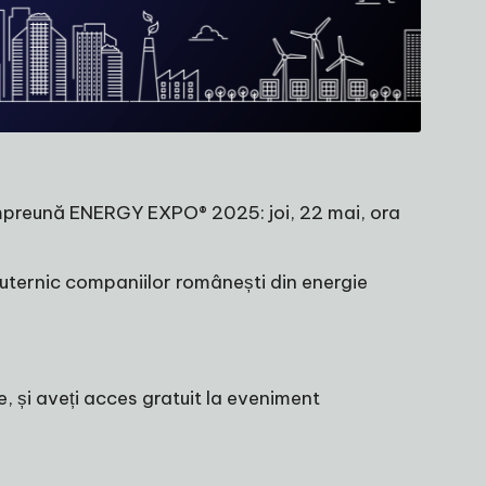
împreună
ENERGY EXPO®
2025: joi, 22 mai, ora
uternic companiilor românești din energie
, și aveți acces gratuit la eveniment