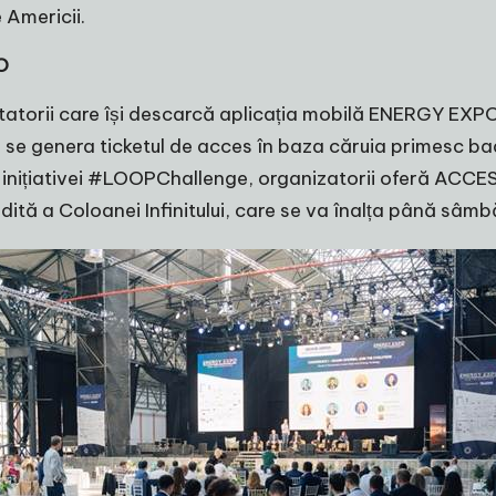
e Americii.
O
atorii care își descarcă aplicația mobilă ENERGY EXPO –
i se genera ticketul de acces în baza căruia primesc badg
 inițiativei #LOOPChallenge, organizatorii oferă ACCES
nedită a Coloanei Infinitului, care se va înalța până sâmb