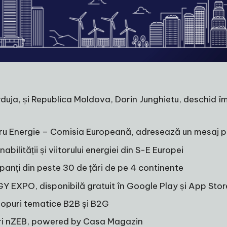
urduja, și Republica Moldova, Dorin Junghietu, deschid 
tru Energie – Comisia Europeană, adresează un mesaj p
abilității și viitorului energiei din S-E Europei
cipanți din peste 30 de țări de pe 4 continente
Y EXPO, disponibilă gratuit în Google Play și App Store
shopuri tematice B2B și B2G
ri nZEB, powered by Casa Magazin