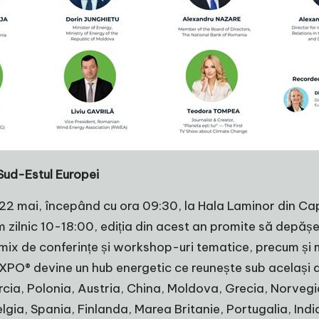
Sud-Estul Europei
 mai, începând cu ora 09:30, la Hala Laminor din Capita
gram zilnic 10-18:00, ediția din acest an promite să depă
mix de conferințe și workshop-uri tematice, precum și m
XPO® devine un hub energetic ce reunește sub același acop
urcia, Polonia, Austria, China, Moldova, Grecia, Norvegi
gia, Spania, Finlanda, Marea Britanie, Portugalia, Indi