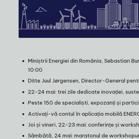
Miniștrii Energiei din România, Sebastian B
10:00
Ditte Juul Jørgensen, Director-General pen
22-24 mai: trei zile dedicate inovației, susten
Peste 150 de specialiști, expozanți și parti
Activați-vă contul în aplicația mobilă ENERG
Joi și vineri, 22-23 mai: conferințe și work
Sâmbătă, 24 mai: maratonul de workshopu