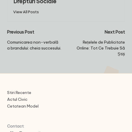
Drepturi Sociale
View All Posts
Post
Previous Post
Next Post
navigation
Comunicarea non-verbală
Rețelele de Publicitate
a brandului: cheia succesului.
Online: Tot Ce Trebuie Să
Știți
Stiri Recente
Actul Civic
Cetatean Model
Contact
: