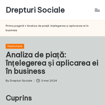
Drepturi Sociale
Skip
to
Susținem
content
Drepturile
Prima pagină
»
Analiza de piață: înțelegerea și aplicarea ei în
Sociale:
business
Vocea
Ta,
Schimbarea
Posted
Publicitate
Noastră!
in
Analiza de piață:
înțelegerea și aplicarea ei
în business
By
Drepturi Sociale
3 mai 2024
Posted
by
Cuprins