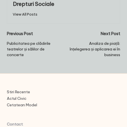
Drepturi Sociale
View All Posts
Post
Previous Post
Next Post
navigation
Publicitatea pe clădirile
Analiza de piață:
teatrelor și sălilor de
înțelegerea și aplicarea ei în
concerte
business
Stiri Recente
Actul Civic
Cetatean Model
Contact
: