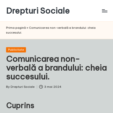
Drepturi Sociale
Skip
to
Susținem
content
Drepturile
Prima pagină
»
Comunicarea non-verbală a brandului: cheia
Sociale:
succesului.
Vocea
Ta,
Schimbarea
Posted
Publicitate
Noastră!
in
Comunicarea non-
verbală a brandului: cheia
succesului.
By
Drepturi Sociale
3 mai 2024
Posted
by
Cuprins