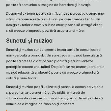
poate să comunice o imagine de încredere și inovație.
Design-ul exterior poate să influențeze percepția asupra unei
mărci, deoarece este primul lucru pe care îl vede clientul. Un
design exterior atractiv și bine creat poate să atragă clienți
și să creeze o impresie pozitivă asupra unei mărci.
Sunetul și muzica
Sunetul și muzica sunt elemente importante în comunicarea
non-verbală a brandului. Un sunet sau o muzică bine aleasă
poate să creeze o atmosferă plăcută și să influențeze
percepția asupra unei mărci. De pildă, un restaurant care are o
muzică relaxantă și plăcută poate să creeze o atmosferă
calmă și primitoare.
Sunetul și muzica pot fi utilizate și pentru a comunica valorile
și personalitatea unei mărci. De pildă, o marcă de
îmbrăcăminte care are o muzică trendy și modernă poate să
comunice o imagine de fashion și încredere.