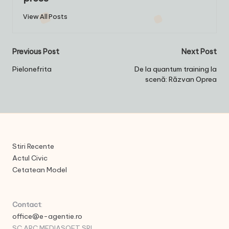
View All Posts
Post
Previous Post
Next Post
navigation
Pielonefrita
De la quantum training la
scenă: Răzvan Oprea
Stiri Recente
Actul Civic
Cetatean Model
Contact
:
office@e-agentie.ro
SC ARC MEDIASOFT SRL