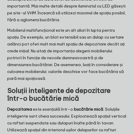
importantă. Mai multe detalii despre iluminatul cu LED găsești
pe
site-ul VHM
. Încearcă să utilizezi maximul de spațiu posibil,
fără a aglomera bucătăria.
Mobilierul multifuncțional este un alt aliat în lupta pentru
spațiu. De exemplu, un blat extensibil sau un dulap cu sertare
adânci pot oferi mult mai mult spațiu de depozitare decât ați
crede inițial. Nu uitați de importanța alegerii mobilierului
potrivit în funcție de nevoile dumneavoastră și de
dimensiunea bucătăriei. De asemenea, luați în considerare și
culoarea mobilierului: culorile deschise vor face bucătăria să
pară mai spațioasă.
Soluții inteligente de depozitare
într-o bucătărie mică
Depozitarea
este esențială într-o
bucătărie mică
. Soluțiile
inteligente sunt cheia succesului. Exploatează spațiul vertical
cu rafturi suspendate sau dulapuri înalte până în tavan.
Utilizează spațiul din interiorul ușilor dulapurilor cu rafturi