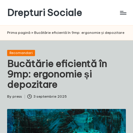
Drepturi Sociale
Skip
to
Susținem
content
Drepturile
Prima pagină
»
Bucătărie eficientă în 9mp: ergonomie și depozitare
Sociale:
Vocea
Ta,
Posted
Recomandari
Schimbarea
in
Bucătărie eficientă în
Noastră!
9mp: ergonomie și
depozitare
By
press
3 septembrie 2025
Posted
by