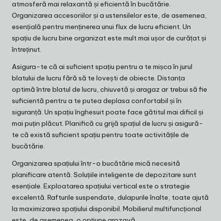
atmosferă mai relaxantă și eficientă în bucătărie.
Organizarea accesoriilor și a ustensilelor este, de asemenea,
esențială pentru menținerea unui flux de lucru eficient. Un
spațiu de lucru bine organizat este mult mai ușor de curățat și
întreținut.
Asigura-te că ai suficient spațiu pentru a te mișca în jurul
blatului de lucru fără să te lovești de obiecte. Distanța
optimă între blatul de lucru, chiuvetă și aragaz ar trebui să fie
suficientă pentru a te putea deplasa confortabil și în
siguranță. Un spațiu înghesuit poate face gătitul mai dificil și
mai puțin plăcut. Planifică cu grijă spațiul de lucru și asigură-
te că există suficient spațiu pentru toate activitățile de
bucătărie.
Organizarea spațiului într-o bucătărie mică necesită
planificare atentă. Soluțiile inteligente de depozitare sunt
esențiale. Exploatarea spațiului vertical este o strategie
excelentă. Rafturile suspendate, dulapurile înalte, toate ajută
la maximizarea spațiului disponibil. Mobilierul multifuncțional
este, de asemenea, o opțiune grozavă.