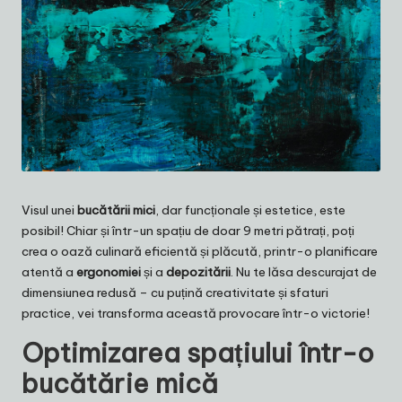
Visul unei
bucătării mici
, dar funcționale și estetice, este
posibil! Chiar și într-un spațiu de doar 9 metri pătrați, poți
crea o oază culinară eficientă și plăcută, printr-o planificare
atentă a
ergonomiei
și a
depozitării
. Nu te lăsa descurajat de
dimensiunea redusă – cu puțină creativitate și sfaturi
practice, vei transforma această provocare într-o victorie!
Optimizarea spațiului într-o
bucătărie mică