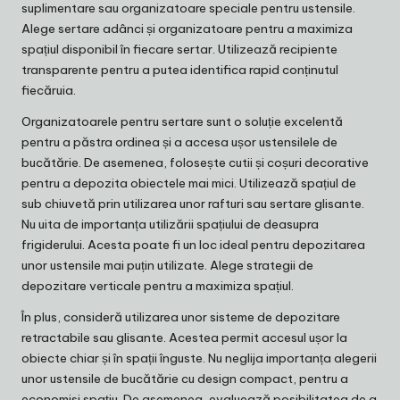
suplimentare sau organizatoare speciale pentru ustensile.
Alege sertare adânci și organizatoare pentru a maximiza
spațiul disponibil în fiecare sertar. Utilizează recipiente
transparente pentru a putea identifica rapid conținutul
fiecăruia.
Organizatoarele pentru sertare sunt o soluție excelentă
pentru a păstra ordinea și a accesa ușor ustensilele de
bucătărie. De asemenea, folosește cutii și coșuri decorative
pentru a depozita obiectele mai mici. Utilizează spațiul de
sub chiuvetă prin utilizarea unor rafturi sau sertare glisante.
Nu uita de importanța utilizării spațiului de deasupra
frigiderului. Acesta poate fi un loc ideal pentru depozitarea
unor ustensile mai puțin utilizate. Alege strategii de
depozitare verticale pentru a maximiza spațiul.
În plus, consideră utilizarea unor sisteme de depozitare
retractabile sau glisante. Acestea permit accesul ușor la
obiecte chiar și în spații înguste. Nu neglija importanța alegerii
unor ustensile de bucătărie cu design compact, pentru a
economisi spațiu. De asemenea, evaluează posibilitatea de a