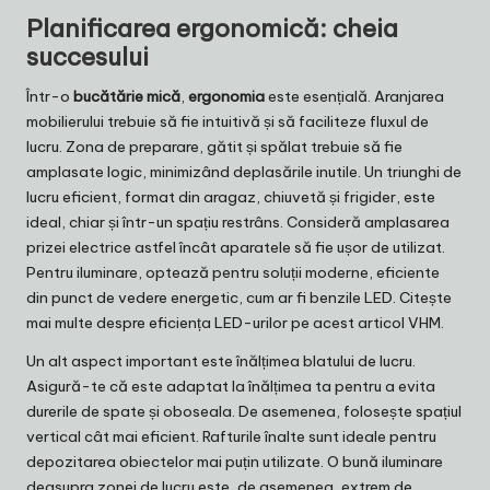
Planificarea ergonomică: cheia
succesului
Într-o
bucătărie mică
,
ergonomia
este esențială. Aranjarea
mobilierului trebuie să fie intuitivă și să faciliteze fluxul de
lucru. Zona de preparare, gătit și spălat trebuie să fie
amplasate logic, minimizând deplasările inutile. Un triunghi de
lucru eficient, format din aragaz, chiuvetă și frigider, este
ideal, chiar și într-un spațiu restrâns. Consideră amplasarea
prizei electrice astfel încât aparatele să fie ușor de utilizat.
Pentru iluminare, optează pentru soluții moderne, eficiente
din punct de vedere energetic, cum ar fi benzile LED. Citește
mai multe despre eficiența LED-urilor pe
acest articol VHM
.
Un alt aspect important este înălțimea blatului de lucru.
Asigură-te că este adaptat la înălțimea ta pentru a evita
durerile de spate și oboseala. De asemenea, folosește spațiul
vertical cât mai eficient. Rafturile înalte sunt ideale pentru
depozitarea obiectelor mai puțin utilizate. O bună iluminare
deasupra zonei de lucru este, de asemenea, extrem de