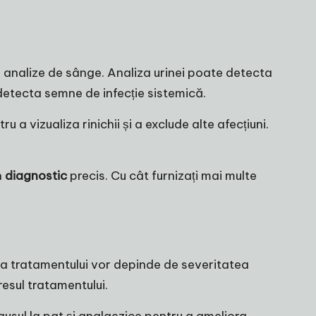
i analize de sânge. Analiza urinei poate detecta
t detecta semne de infecție sistemică.
 vizualiza rinichii și a exclude alte afecțiuni.
n
diagnostic
precis. Cu cât furnizați mai multe
ata tratamentului vor depinde de severitatea
resul tratamentului.