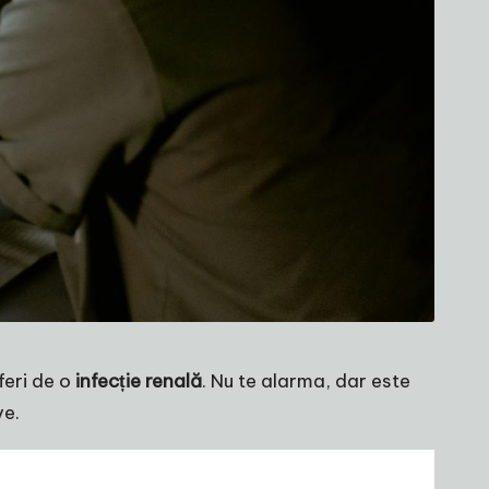
feri de o
infecție renală
. Nu te alarma, dar este
ve.