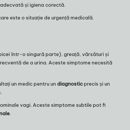
re adecvată și igiena corectă.
care este o situație de urgență medicală.
icei într-o singură parte), greață, vărsături și
i frecventă de a urina. Aceste simptome necesită
ltați un medic pentru un
diagnostic
precis și un
.
ominale vagi. Aceste simptome subtile pot fi
enale
.