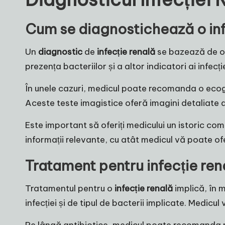
Cum se diagnostichează o inf
Un
diagnostic
de
infecție renală
se bazează de obi
prezența bacteriilor și a altor indicatori ai infec
În unele cazuri, medicul poate recomanda o ecogra
Aceste teste imagistice oferă imagini detaliate al
Este important să oferiți medicului un istoric c
informații relevante, cu atât medicul vă poate of
Tratament pentru infecție ren
Tratamentul pentru o
infecție renală
implică, în 
infecției și de tipul de bacterii implicate. Medicu