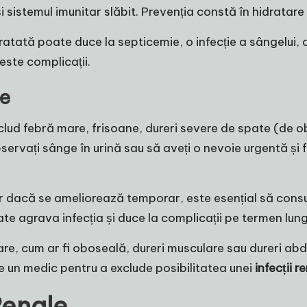
r și sistemul imunitar slăbit. Prevenția constă în hidrata
atată poate duce la septicemie, o infecție a sângelui, 
este complicații.
le
nclud febră mare, frisoane, dureri severe de spate (de ob
bservați sânge în urină sau să aveți o nevoie urgentă ș
ar dacă se ameliorează temporar, este esențial să consu
 agrava infecția și duce la complicații pe termen lung
, cum ar fi oboseală, dureri musculare sau dureri abd
 un medic pentru a exclude posibilitatea unei
infecții r
Renale