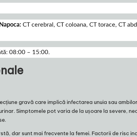
j Napoca:
CT cerebral, CT coloana, CT torace, CT ab
ătă: 08:00 – 15:00.
enale
afecțiune gravă care implică infectarea unuia sau ambilo
ul urinar. Simptomele pot varia de la ușoare la severe, 
se.
ă, dar sunt mai frecvente la femei. Factorii de risc inclu