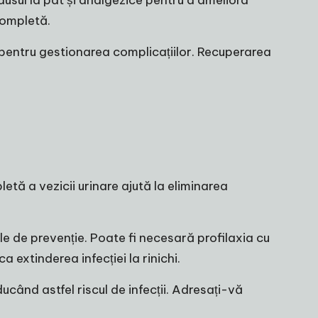
usul la pat și analgezice pentru a ameliora
completă.
 pentru gestionarea complicațiilor. Recuperarea
letă a vezicii urinare ajută la eliminarea
le de prevenție. Poate fi necesară profilaxia cu
 extinderea infecției la rinichi.
ducând astfel riscul de infecții. Adresați-vă