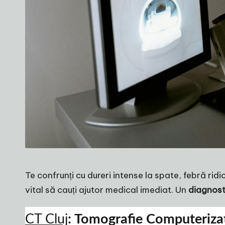
Te confrunți cu dureri intense la spate, febră rid
vital să cauți ajutor medical imediat. Un
diagnost
CT Cluj
: Tomografie Computeriza