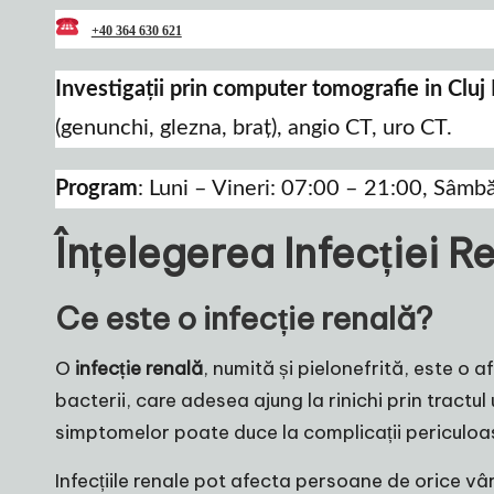
+40 364 630 621
Investigații prin computer tomografie in Clu
(genunchi, glezna, braț), angio CT, uro CT.
Program
: Luni – Vineri: 07:00 – 21:00, Sâmb
Înțelegerea Infecției R
Ce este o infecție renală?
O
infecție renală
, numită și pielonefrită, este o 
bacterii, care adesea ajung la rinichi prin tract
simptomelor poate duce la complicații periculoa
Infecțiile renale pot afecta persoane de orice vârst