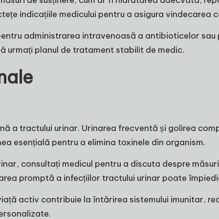
suri de susținere, cum ar fi hidratarea adecvată, repa
ictețe indicațiile medicului pentru a asigura vindecarea 
 pentru administrarea intravenoasă a antibioticelor sau
ă urmați planul de tratament stabilit de medic.
nale
nă a tractului urinar. Urinarea frecventă și golirea comp
a esențială pentru a elimina toxinele din organism.
urinar, consultați medicul pentru a discuta despre măsuri
rea promptă a infecțiilor tractului urinar poate împiedica
iață activ contribuie la întărirea sistemului imunitar, re
rsonalizate.