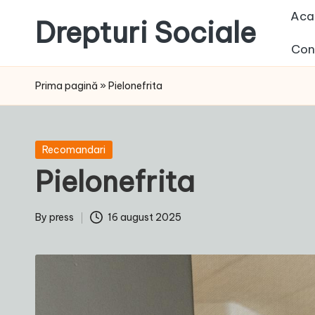
Aca
Drepturi Sociale
Skip
Con
to
Susținem
content
Drepturile
Prima pagină
»
Pielonefrita
Sociale:
Vocea
Ta,
Posted
Recomandari
Schimbarea
in
Pielonefrita
Noastră!
By
press
16 august 2025
Posted
by