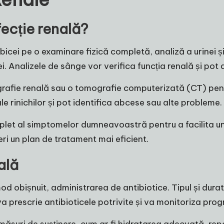
ecție renală?
cei pe o examinare fizică completă, analiză a urinei ș
ției. Analizele de sânge vor verifica funcția renală și po
fie renală sau o tomografie computerizată (CT) pentru a
e rinichilor și pot identifica abcese sau alte probleme.
omplet al simptomelor dumneavoastră pentru a facilita u
eri un plan de tratament mai eficient.
ală
mod obișnuit, administrarea de antibiotice. Tipul și dur
l va prescrie antibioticele potrivite și va monitoriza prog