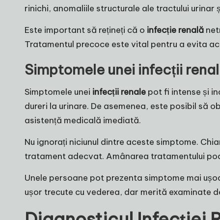
rinichi, anomaliile structurale ale tractului urina
Este important să rețineți că o
infecție renală
netr
Tratamentul precoce este vital pentru a evita ac
Simptomele unei infecții rena
Simptomele unei
infecții renale
pot fi intense și i
dureri la urinare. De asemenea, este posibil să o
asistență medicală imediată.
Nu ignorați niciunul dintre aceste simptome. Chi
tratament adecvat. Amânarea tratamentului poate
Unele persoane pot prezenta simptome mai ușoare
ușor trecute cu vederea, dar merită examinate de
Diagnosticul Infecției 