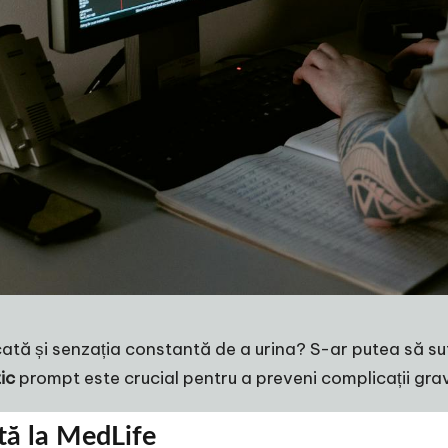
icată și senzația constantă de a urina? S-ar putea să su
ic
prompt este crucial pentru a preveni complicații gra
tă la MedLife