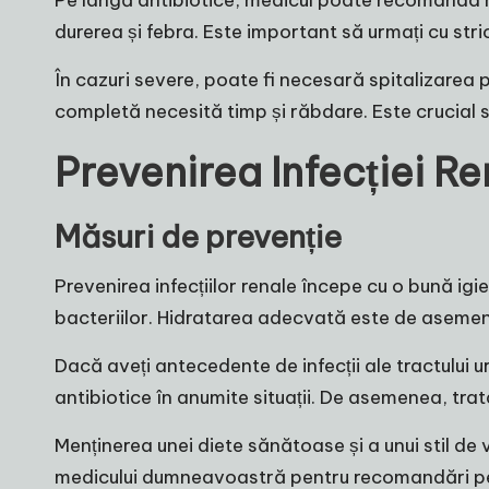
Pe lângă antibiotice, medicul poate recomanda mă
durerea și febra. Este important să urmați cu str
În cazuri severe, poate fi necesară spitalizarea
completă necesită timp și răbdare. Este crucial s
Prevenirea Infecției Re
Măsuri de prevenție
Prevenirea infecțiilor renale începe cu o bună igie
bacteriilor. Hidratarea adecvată este de asemene
Dacă aveți antecedente de infecții ale tractului 
antibiotice în anumite situații. De asemenea, trata
Menținerea unei diete sănătoase și a unui stil de v
medicului dumneavoastră pentru recomandări pe