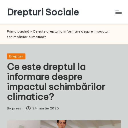
Drepturi Sociale
Skip
to
Susținem
content
Drepturile
Prima pagină
»
Ce este dreptul la informare despre impactul
Sociale:
schimbărilor climatice?
Vocea
Ta,
Schimbarea
Posted
Drepturi
Noastră!
in
Ce este dreptul la
informare despre
impactul schimbărilor
climatice?
By
press
24 martie 2025
Posted
by