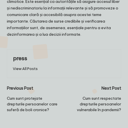
climatice. Este esențial ca autoritățile să asigure accesul liber
și nediscriminatoriu la informații relevante și să promoveze o
comunicare clară și accesibilă asupra acestei teme
importante. Căutarea de surse credibile și verificarea
informațiilor sunt, de asemenea, esențiale pentru a evita
dezinformarea și a lua decizii informate.
press
View All Posts
Post
Previous Post
Next Post
navigation
Cum sunt protejate
Cum sunt respectate
drepturile persoanelor care
drepturile persoanelor
suferă de boli cronice?
vulnerabile în pandemii?