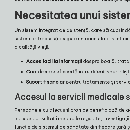
Necesitatea unui siste
Un sistem integrat de asistență, care să cuprindă
sistem ar trebui să asigure un acces facil și efici
a calității vieții.
Acces facil la informații
despre boală, tratam
Coordonare eficientă
între diferiți specialiști
Suport financiar
pentru tratamente și servici
Accesul la servicii medicale 
Persoanele cu afecțiuni cronice beneficiază de acc
include consultații medicale regulate, investigați
funcție de sistemul de sănătate din fiecare țară ș