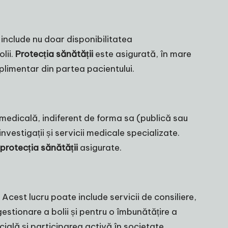
include nu doar disponibilitatea
lii.
Protecția sănătății
este asigurată, în mare
plimentar din partea pacientului.
 medicală, indiferent de forma sa (publică sau
vestigații și servicii medicale specializate.
protecția sănătății
asigurate.
 Acest lucru poate include servicii de consiliere,
gestionare a bolii și pentru o îmbunătățire a
cială și participarea activă în societate.