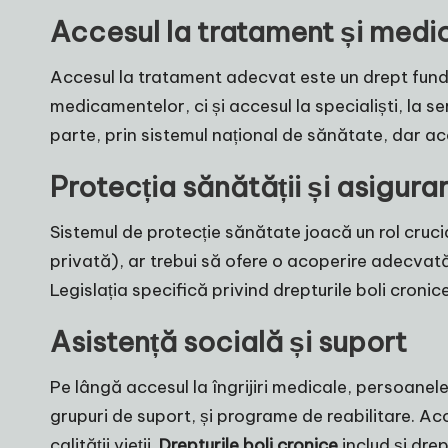
Accesul la tratament și med
Accesul la tratament adecvat este un drept funda
medicamentelor, ci și accesul la specialiști, la 
parte, prin sistemul național de sănătate, dar a
Protecția sănătății și asigur
Sistemul de protecție sănătate joacă un rol cruci
privată), ar trebui să ofere o acoperire adecvată 
Legislația specifică privind drepturile boli cron
Asistență socială și suport
Pe lângă accesul la îngrijiri medicale, persoanele
grupuri de suport, și programe de reabilitare. Acc
calității vieții.
Drepturile boli cronice
includ și dre