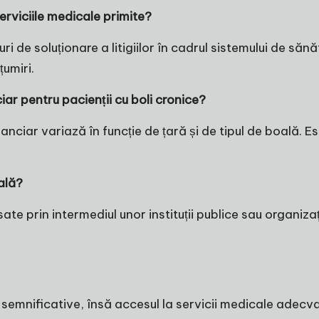
erviciile medicale primite?
i de soluționare a litigiilor în cadrul sistemului de să
țumiri.
ciar pentru pacienții cu boli cronice?
anciar variază în funcție de țară și de tipul de boală. Es
ală?
sate prin intermediul unor instituții publice sau organiz
semnificative, însă accesul la servicii medicale adecvat