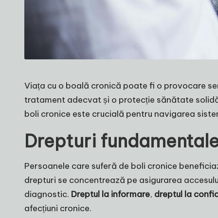
Viața cu o boală cronică poate fi o provocare se
tratament adecvat și o protecție sănătate solidă 
boli cronice este crucială pentru navigarea sistem
Drepturi fundamentale 
Persoanele care suferă de boli cronice beneficiaz
drepturi se concentrează pe asigurarea accesului l
diagnostic.
Dreptul la informare
,
dreptul la confi
afecțiuni cronice.