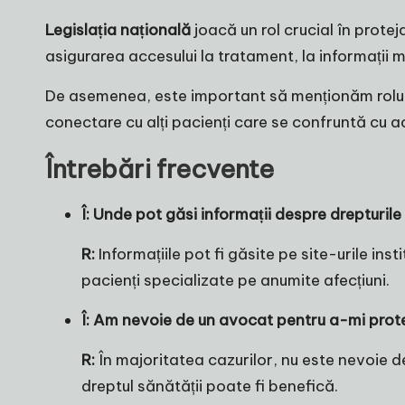
Legislația națională
joacă un rol crucial în prote
asigurarea accesului la tratament, la informații m
De asemenea, este important să menționăm rolu
conectare cu alți pacienți care se confruntă cu a
Întrebări frecvente
Î: Unde pot găsi informații despre drepturil
R:
Informațiile pot fi găsite pe site-urile in
pacienți specializate pe anumite afecțiuni.
Î: Am nevoie de un avocat pentru a-mi prote
R:
În majoritatea cazurilor, nu este nevoie d
dreptul sănătății poate fi benefică.