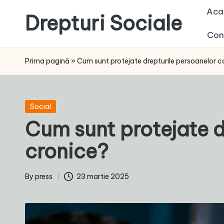
Aca
Drepturi Sociale
Skip
Con
to
Susținem
content
Drepturile
Prima pagină
»
Cum sunt protejate drepturile persoanelor ca
Sociale:
Vocea
Ta,
Posted
Social
Schimbarea
in
Cum sunt protejate d
Noastră!
cronice?
By
press
23 martie 2025
Posted
by