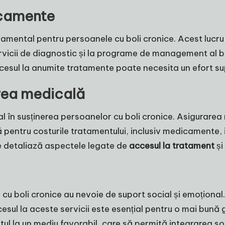
icamente
mental pentru persoanele cu boli cronice. Acest lucru 
servicii de diagnostic și la programe de management al bo
ccesul la anumite tratamente poate necesita un efort su
area medicală
al în susținerea persoanelor cu boli cronice. Asigurarea
pentru costurile tratamentului, inclusiv medicamente, in
ice detaliază aspectele legate de
accesul la tratament
și
 cu boli cronice au nevoie de suport social și emoțional.
esul la aceste servicii este esențial pentru o mai bună 
ptul la un mediu favorabil, care să permită integrarea so