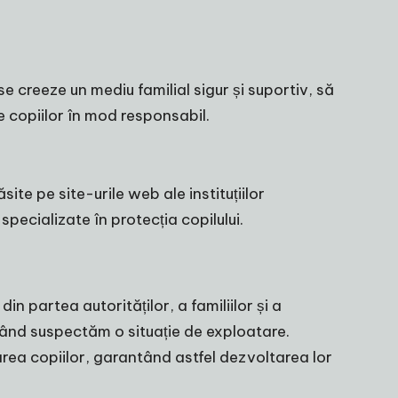
e creeze un mediu familial sigur și suportiv, să
e copiilor în mod responsabil.
ite pe site-urile web ale instituțiilor
ecializate în protecția copilului.
n partea autorităților, a familiilor și a
 când suspectăm o situație de exploatare.
area copiilor, garantând astfel dezvoltarea lor