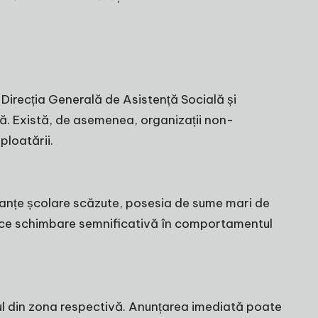
e Direcția Generală de Asistență Socială și
tă. Există, de asemenea, organizații non-
ploatării.
anțe școlare scăzute, posesia de sume mari de
a orice schimbare semnificativă în comportamentul
ul din zona respectivă. Anunțarea imediată poate