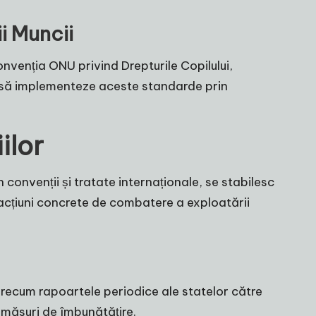
i Muncii
nvenția ONU privind Drepturile Copilului,
te să implementeze aceste standarde prin
ilor
in convenții și tratate internaționale, se stabilesc
acțiuni concrete de combatere a exploatării
 precum rapoartele periodice ale statelor către
măsuri de îmbunătățire.