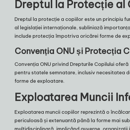
Dreptul la Protecție a
Dreptul la protecție a copiilor este un principiu
al legislației internaționale, subliniază importanța
include protecția împotriva oricărei forme de exp
Convenția ONU și Protecția C
Convenția ONU privind Drepturile Copilului oferă u
pentru statele semnatare, inclusiv necesitatea de
forme de exploatare.
Exploatarea Muncii Inf
Exploatarea muncii copiilor reprezintă o încălcar
periculoasă și extenuantă până la forme mai su
multidisciplinară, implicând guverne, organizații i