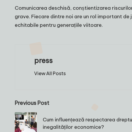
Comunicarea deschisă, conștientizarea riscurilor 
grave. Fiecare dintre noi are un rol important de 
echitabile pentru generațiile viitoare.
press
View All Posts
Post
Previous Post
navigation
Cum influențează respectarea dreptu
inegalităților economice?