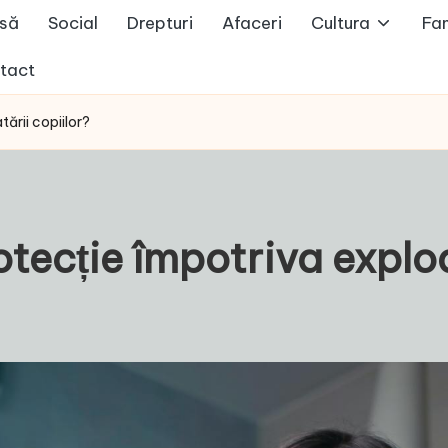
să
Social
Drepturi
Afaceri
Cultura
Fam
tact
tării copiilor?
otecție împotriva exploa