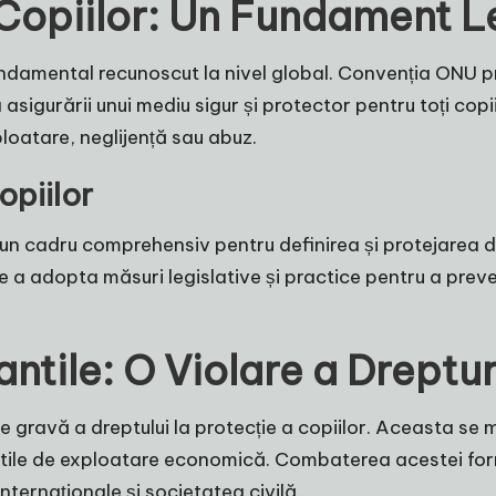
l Copiilor: Un Fundament L
 fundamental recunoscut la nivel global. Convenția ONU pr
 asigurării unui mediu sigur și protector pentru toți copii
loatare, neglijență sau abuz.
opiilor
n cadru comprehensiv pentru definirea și protejarea drep
 a adopta măsuri legislative și practice pentru a preve
antile: O Violare a Drept
e gravă a dreptului la protecție a copiilor. Aceasta se
btile de exploatare economică. Combaterea acestei fo
nternaționale și societatea civilă.