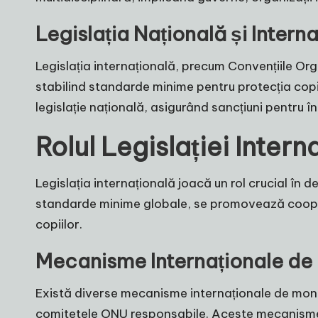
Legislația Națională și Inter
Legislația internațională, precum Convențiile Org
stabilind standarde minime pentru protecția copi
legislație națională, asigurând sancțiuni pentru 
Rolul Legislației Intern
Legislația internațională joacă un rol crucial în de
standarde minime globale, se promovează coopera
copiilor.
Mecanisme Internaționale de 
Există diverse mecanisme internaționale de monito
comitetele ONU responsabile. Aceste mecanisme p