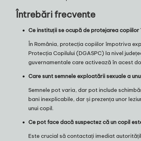
Întrebări frecvente
Ce instituții se ocupă de protejarea copiilor
În România, protecția copiilor împotriva expl
Protecția Copilului (DGASPC) la nivel județe
guvernamentale care activează în acest domen
Care sunt semnele exploatării sexuale a unu
Semnele pot varia, dar pot include schimbă
bani inexplicabile, dar și prezența unor lezi
unui copil.
Ce pot face dacă suspectez că un copil est
Este crucial să contactați imediat autorit