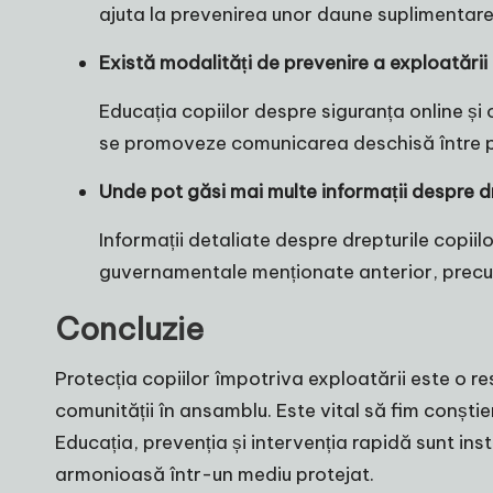
ajuta la prevenirea unor daune suplimentare 
Există modalități de prevenire a exploatării 
Educația copiilor despre siguranța online și 
se promoveze comunicarea deschisă între părin
Unde pot găsi mai multe informații despre dr
Informații detaliate despre drepturile copiilo
guvernamentale menționate anterior, precum 
Concluzie
Protecția copiilor împotriva exploatării este o re
comunității în ansamblu. Este vital să fim conști
Educația, prevenția și intervenția rapidă sunt in
armonioasă într-un mediu protejat.