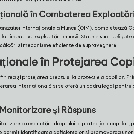
națională în Combaterea Exploatări
anizației Internaționale a Muncii (OIM), completează Co
ilor împotriva exploatării muncii. Statele sunt obliga
încălcări și mecanisme eficiente de supraveghere.
aționale în Protejarea Copi
finirea și protejarea dreptului la protecție a copiilor. Pr
rea internațională și se oferă un cadru legal pentru 
Monitorizare și Răspuns
rizare a respectării dreptului la protecție a copiilor,
ermit identificarea deficiențelor și promovarea unor 