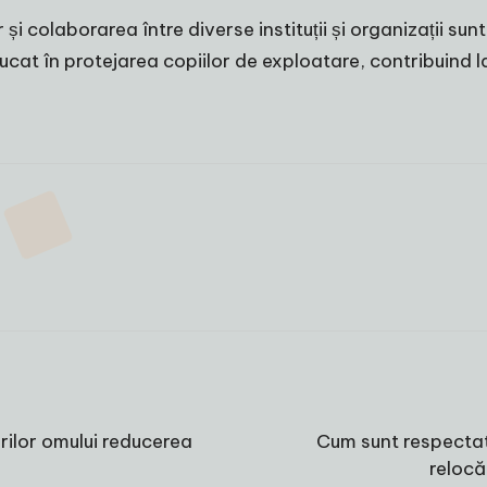
și colaborarea între diverse instituții și organizații s
jucat în protejarea copiilor de exploatare, contribuind l
rilor omului reducerea
Cum sunt respectat
relocă