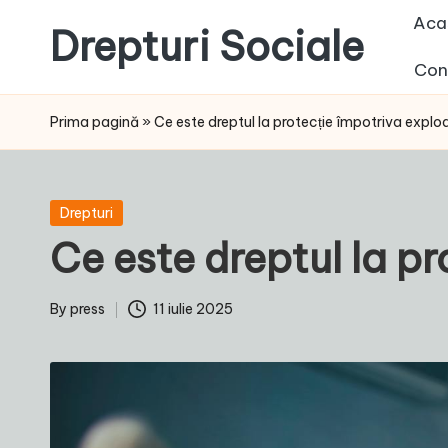
Aca
Drepturi Sociale
Skip
Con
to
Susținem
content
Drepturile
Prima pagină
»
Ce este dreptul la protecție împotriva exploa
Sociale:
Vocea
Ta,
Posted
Drepturi
Schimbarea
in
Ce este dreptul la pr
Noastră!
By
press
11 iulie 2025
Posted
by