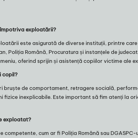
 împotriva exploatării?
oatării este asigurată de diverse instituții, printre car
an, Poliția Română, Procuratura și instanțele de judeca
iu, oferind sprijin și asistență copiilor victime ale ex
i copil?
ri bruște de comportament, retragere socială, perform
uni fizice inexplicabile. Este important să fim atenți l
e exploatat?
ățile competente, cum ar fi Poliția Română sau DGASPC-