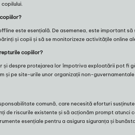
copilului.
copiilor?
offline este esențială. De asemenea, este important să s
ți și copii și să se monitorizeze activitățile online al
epturile copiilor?
r și despre protejarea lor împotriva exploatării pot fi găs
și pe site-urile unor organizații non-guvernamentale sp
sponsabilitate comună, care necesită eforturi susținute di
enți de riscurile existente și să acționăm prompt atunci
strumente esențiale pentru a asigura siguranța și bunăst