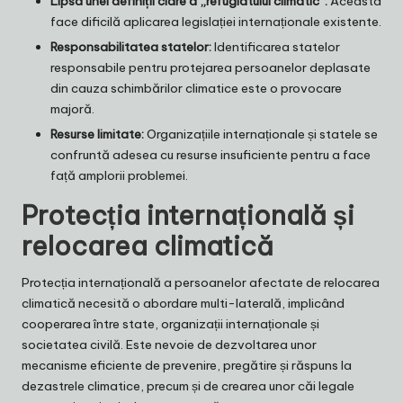
Lipsa unei definiții clare a „refugiatului climatic”:
Aceasta
face dificilă aplicarea legislației internaționale existente.
Responsabilitatea statelor:
Identificarea statelor
responsabile pentru protejarea persoanelor deplasate
din cauza schimbărilor climatice este o provocare
majoră.
Resurse limitate:
Organizațiile internaționale și statele se
confruntă adesea cu resurse insuficiente pentru a face
față amplorii problemei.
Protecția internațională și
relocarea climatică
Protecția internațională a persoanelor afectate de relocarea
climatică necesită o abordare multi-laterală, implicând
cooperarea între state, organizații internaționale și
societatea civilă. Este nevoie de dezvoltarea unor
mecanisme eficiente de prevenire, pregătire și răspuns la
dezastrele climatice, precum și de crearea unor căi legale