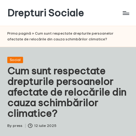
Drepturi Sociale
Skip
to
Susținem
content
Drepturile
Prima pagină
»
Cum sunt respectate drepturile persoanelor
Sociale:
afectate de relocările din cauza schimbărilor climatice?
Vocea
Ta,
Schimbarea
Posted
Social
Noastră!
in
Cum sunt respectate
drepturile persoanelor
afectate de relocările din
cauza schimbărilor
climatice?
By
press
12 iulie 2025
Posted
by