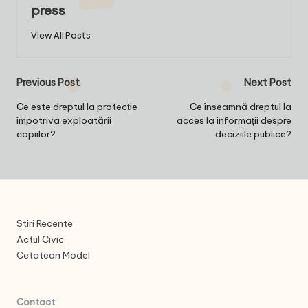
press
View All Posts
Post
Previous Post
Next Post
navigation
Ce este dreptul la protecție
Ce înseamnă dreptul la
împotriva exploatării
acces la informații despre
copiilor?
deciziile publice?
Stiri Recente
Actul Civic
Cetatean Model
Contact
: