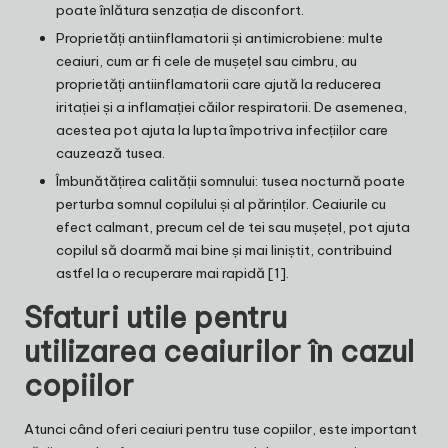
poate înlătura senzația de disconfort.
Proprietăți antiinflamatorii și antimicrobiene: multe
ceaiuri, cum ar fi cele de mușețel sau cimbru, au
proprietăți antiinflamatorii care ajută la reducerea
iritației și a inflamației căilor respiratorii. De asemenea,
acestea pot ajuta la lupta împotriva infecțiilor care
cauzează tusea.
Îmbunătățirea calității somnului: tusea nocturnă poate
perturba somnul copilului și al părinților. Ceaiurile cu
efect calmant, precum cel de tei sau mușețel, pot ajuta
copilul să doarmă mai bine și mai liniștit, contribuind
astfel la o recuperare mai rapidă [1].
Sfaturi utile pentru
utilizarea ceaiurilor în cazul
copiilor
Atunci când oferi ceaiuri pentru tuse copiilor, este important