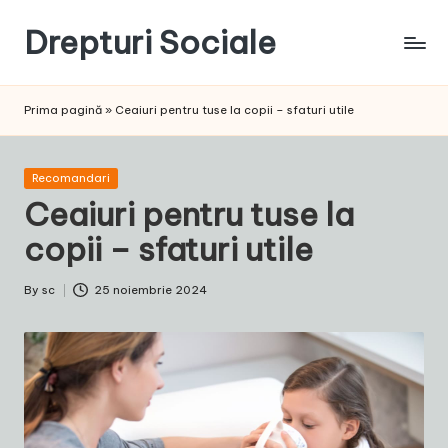
Drepturi Sociale
Skip
to
Susținem
content
Drepturile
Prima pagină
»
Ceaiuri pentru tuse la copii – sfaturi utile
Sociale:
Vocea
Ta,
Posted
Recomandari
Schimbarea
in
Ceaiuri pentru tuse la
Noastră!
copii – sfaturi utile
By
sc
25 noiembrie 2024
Posted
by