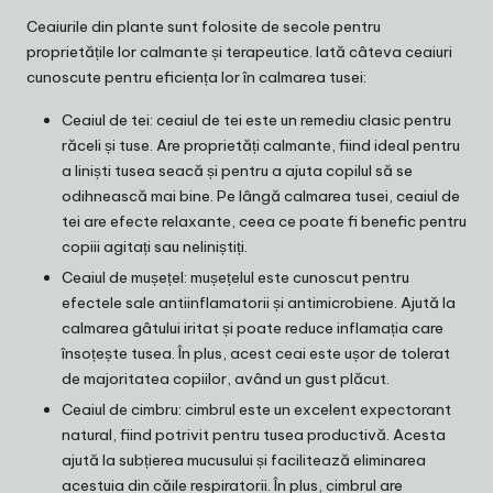
Ceaiurile din plante sunt folosite de secole pentru
proprietățile lor calmante și terapeutice. Iată câteva ceaiuri
cunoscute pentru eficiența lor în calmarea tusei:
Ceaiul de tei: ceaiul de tei este un remediu clasic pentru
răceli și tuse. Are proprietăți calmante, fiind ideal pentru
a liniști tusea seacă și pentru a ajuta copilul să se
odihnească mai bine. Pe lângă calmarea tusei, ceaiul de
tei are efecte relaxante, ceea ce poate fi benefic pentru
copiii agitați sau neliniștiți.
Ceaiul de mușețel: mușețelul este cunoscut pentru
efectele sale antiinflamatorii și antimicrobiene. Ajută la
calmarea gâtului iritat și poate reduce inflamația care
însoțește tusea. În plus, acest ceai este ușor de tolerat
de majoritatea copiilor, având un gust plăcut.
Ceaiul de cimbru: cimbrul este un excelent expectorant
natural, fiind potrivit pentru tusea productivă. Acesta
ajută la subțierea mucusului și facilitează eliminarea
acestuia din căile respiratorii. În plus, cimbrul are