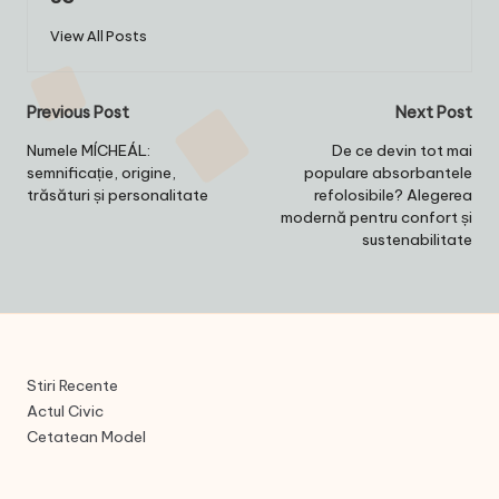
View All Posts
Post
Previous Post
Next Post
navigation
Numele MÍCHEÁL:
De ce devin tot mai
semnificație, origine,
populare absorbantele
trăsături și personalitate
refolosibile? Alegerea
modernă pentru confort și
sustenabilitate
Stiri Recente
Actul Civic
Cetatean Model