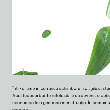
Într-o lume în continuă schimbare, soluțiile suste
Aceste
absorbante refolosibile
au devenit o opți
economic de a gestiona menstruația. În combinați
modern.