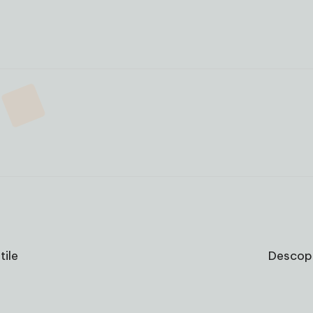
tile
Descope