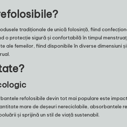
efolosibile?
odusele tradiționale de unică folosință, fiind confecțio
rind o protecție sigură și confortabilă în timpul menstru
 ale femeilor, fiind disponibile în diverse dimensiuni și 
rual.
tate?
ecologic
rbantele refolosibile devin tot mai populare este impac
titate mare de deșeuri nereciclabile, absorbantele reutil
uării și sprijină un stil de viață sustenabil.