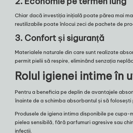
2. Economie pe termen lung
Chiar dacă investiția inițială poate părea mai m
reutilizabile poate înlocui zeci de pachete de pro
3. Confort și siguranță
Materialele naturale din care sunt realizate absorb
permit pielii să respire, eliminând senzația nepl
Rolul igienei intime în 
Pentru a beneficia pe deplin de avantajele absorba
înainte de a schimba absorbantul și să folosești 
Produsele de
igiena intima
disponibile pe cupa-me
pielea sensibilă, fără parfumuri agresive sau chi
infecții.