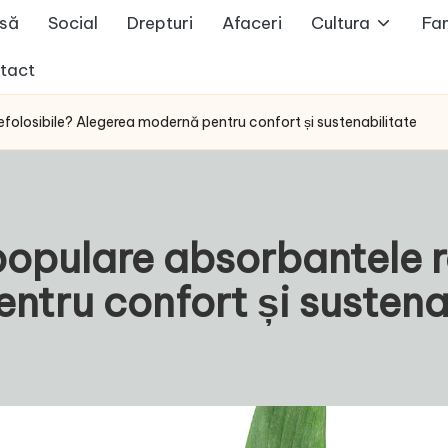
să
Social
Drepturi
Afaceri
Cultura
Fam
tact
efolosibile? Alegerea modernă pentru confort și sustenabilitate
populare absorbantele r
tru confort și sustena