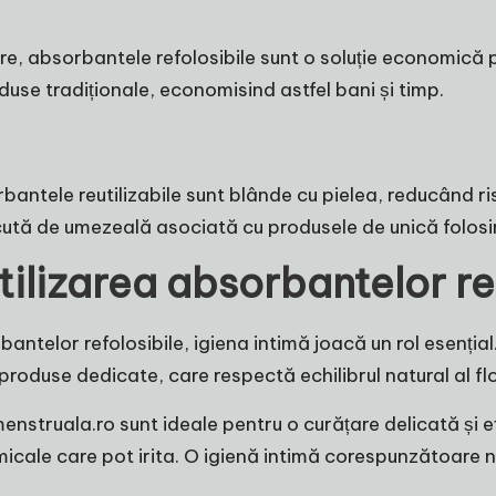
are, absorbantele refolosibile sunt o soluție economică
duse tradiționale, economisind astfel bani și timp.
antele reutilizabile sunt blânde cu pielea, reducând riscul
ăcută de umezeală asociată cu produsele de unică folosi
utilizarea absorbantelor re
ntelor refolosibile, igiena intimă joacă un rol esențial.
produse dedicate, care respectă echilibrul natural al flo
nstruala.ro sunt ideale pentru o curățare delicată și e
micale care pot irita. O igienă intimă corespunzătoare n