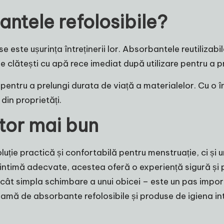
antele refolosibile?
 este ușurința întreținerii lor. Absorbantele reutilizabi
e clătești cu apă rece imediat după utilizare pentru a p
tru a prelungi durata de viață a materialelor. Cu o în
din proprietăți.
itor mai bun
uție practică și confortabilă pentru menstruație, ci și 
 intimă adecvate, acestea oferă o experiență sigură și
 simpla schimbare a unui obicei – este un pas importan
amă de absorbante refolosibile și produse de
igiena i