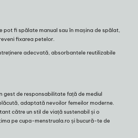
le pot fi spălate manual sau în mașina de spălat,
reveni fixarea petelor.
treținere adecvată, absorbantele reutilizabile
un gest de responsabilitate față de mediul
 plăcută, adaptată nevoilor femeilor moderne.
t către un stil de viață sustenabil și o
ntima
pe cupa-menstruala.ro și bucură-te de