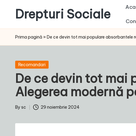
Aca
Drepturi Sociale
Skip
Con
to
Susținem
content
Drepturile
Prima pagină
»
De ce devin tot mai populare absorbantele r
Sociale:
Vocea
Ta,
Posted
Recomandari
Schimbarea
in
De ce devin tot mai 
Noastră!
Alegerea modernă pen
By
sc
29 noiembrie 2024
Posted
by