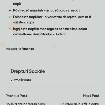
napii
Păstrează napii într-un loc răcoros și uscat
Folosește napii într-o varietate de rețete, cum ar fi
salate și supe
Îngrijește napii în mod regulat pentru a împiedica
dezvoltarea dăunătorilor și bolilor
inovare-afaceri.ro
Drepturi Sociale
View All Posts
Post
Previous Post
Next Post
navigation
Bolile și dăunătorii la cireș:
Durerea de burtă la copii: