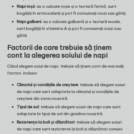
Napi roșii
: au o culoare roșie și o textură fermă, sunt
bogățiți în antioxidanți și pot fi consumați cruzi sau gătiți.
Napi galbeni
: au o culoare galbenă și o textură moale,
sunt bogățiți în vitamina A și pot fi consumați cruzi sau
gătiți.
Factorii de care trebuie să ținem
cont la alegerea soiului de napi
Când alegem soiul de napi, trebuie să ținem cont de mai mulți
factori, inclusiv:
Climatul și condițiile de creștere
: trebuie să alegem soiuri
de napi care sunt adaptate la climatul și condițiile de
creștere din zona noastră.
Tipul de sol
: trebuie să alegem soiuri de napi care sunt
adaptate la tipul de sol din gradina noastră.
Rezistența la boli și dăunători
: trebuie să alegem soiuri
de napi care sunt rezistente la boli și dăunători comuni.