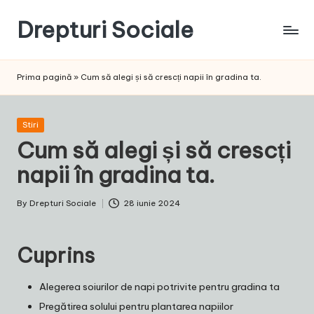
Drepturi Sociale
Skip
to
Susținem
content
Drepturile
Prima pagină
»
Cum să alegi și să crescți napii în gradina ta.
Sociale:
Vocea
Ta,
Posted
Stiri
Schimbarea
in
Cum să alegi și să crescți
Noastră!
napii în gradina ta.
By
Drepturi Sociale
28 iunie 2024
Posted
by
Cuprins
Alegerea soiurilor de napi potrivite pentru gradina ta
Pregătirea solului pentru plantarea napiilor