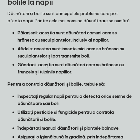
bolile la napii
Dăunătorii și bolile sunt principalele probleme care pot
afecta napii. Printre cele mai comune dăunătoare se numără:
Păianjenii: aceștia sunt dăunători comuni care se
hrănesc cu sucul plantelor, inclusiv al napiilor.
Afidele: acestea sunt insecte mici care se hrănesc cu
sucul plantelor și pot transmite boli.
Gândacii: aceștia sunt dăunători care se hrănesc cu
frunzele și tulpinile napiilor.
Pentru a controla dăunătorii și bolile, trebuie să:
Inspectați regular napii pentru a detecta orice semne de
dăunătoare sau boli.
Utilizați pesticide și fungicide pentru a controla
dăunătorii și bolile.
Îndepărtați manual dăunătorii și plantele bolnave.
Asigurați o igienă bună în gradină, prin îndepărtarea