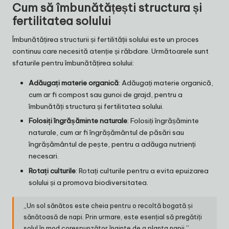
Cum să îmbunătățești structura și
fertilitatea solului
Îmbunătățirea structurii și fertilității solului este un proces
continuu care necesită atenție și răbdare. Următoarele sunt
sfaturile pentru îmbunătățirea solului:
Adăugați materie organică
: Adăugați materie organică,
cum ar fi compost sau gunoi de grajd, pentru a
îmbunătăți structura și fertilitatea solului.
Folosiți îngrășăminte naturale
: Folosiți îngrășăminte
naturale, cum ar fi îngrășământul de păsări sau
îngrășământul de pește, pentru a adăuga nutrienți
necesari.
Rotați culturile
: Rotați culturile pentru a evita epuizarea
solului și a promova biodiversitatea.
„Un sol sănătos este cheia pentru o recoltă bogată și
sănătoasă de napi. Prin urmare, este esențial să pregătiți
solul în mod corespunzător înainte de a planta napii.”