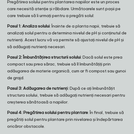
Pregătirea solului pentru plantarea napiilor este un proces
care necesită atenție și răbdare. Următoarele sunt pașii pe
care trebuie să îi urmați pentru a pregăti solul:
Pasul 1: Analiza solului
: Înainte de a planta napii, trebuie să
analizați solul pentru a determina nivelul de pH și conținutul de
nutrienți. Acest lucru vă va permite să ajustați nivelul de pH și
să adăugați nutrienți necesari.
Pasul 2: Îmbunătățirea structurii solului
: Dacă solul este prea
compact sau prea sărac, trebuie să îl îmbunătățiți prin
adăugarea de materie organică, cum ar fi compost sau gunoi
de grajd.
Pasul 3: Adăugarea de nutrienți
: După ce ați îmbunătățit
structura solului, trebuie să adăugați nutrienți necesari pentru
creșterea sănătoasă a napiilor.
Pasul 4: Pregătirea solului pentru plantare
: În final, trebuie să
pregătiți solul pentru plantare prin nivelarea și îndepărtarea
oricăror obstacole.