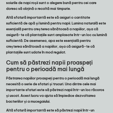
soiurile de napi roșii
sunt o alegere bună pentru cei care
doresc să obțină o recoltă mai timpurie.
Altă sfatură importantă este să asiguri o cantitate
suficientă de apă și lumină pentru napii.
Lumina naturală
este
esențială pentru creșterea sănătoasă a napiilor, așa că
asigură-te că plantațiile sunt amplasate într-un loc cu lumină
suficientă. De asemenea,
apa
este esențială pentru
creșterea sănătoasă a napiilor, așa că asigură-te că
plantațiile sunt udate în mod regulat.
Cum să păstrezi napii proaspeți
pentru o perioadă mai lungă
Păstrarea napiilor proaspeți pentru o perioadă mai lungă
necesită o serie de sfaturi și trucuri. Una dintre cele mai
importante sfaturi este să
păstrezi napii într-un loc răcoros
și uscat
. Acest lucru va ajuta să împiedice dezvoltarea
bacteriilor și a mucegaiului.
Altă sfatură importantă este să
păstrezi napii într-un