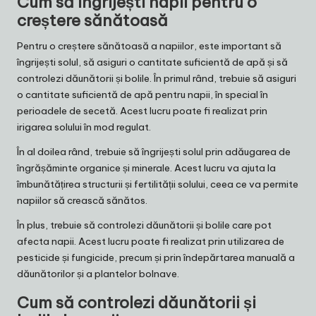
Cum să îngrijești napii pentru o
creștere sănătoasă
Pentru o creștere sănătoasă a napiilor, este important să
îngrijești solul, să asiguri o cantitate suficientă de apă și să
controlezi dăunătorii și bolile. În primul rând, trebuie să asiguri
o cantitate suficientă de apă pentru napii, în special în
perioadele de secetă. Acest lucru poate fi realizat prin
irigarea solului în mod regulat.
În al doilea rând, trebuie să îngrijești solul prin adăugarea de
îngrășăminte organice și minerale. Acest lucru va ajuta la
îmbunătățirea structurii și fertilității solului, ceea ce va permite
napiilor să crească sănătos.
În plus, trebuie să controlezi dăunătorii și bolile care pot
afecta napii. Acest lucru poate fi realizat prin utilizarea de
pesticide și fungicide, precum și prin îndepărtarea manuală a
dăunătorilor și a plantelor bolnave.
Cum să controlezi dăunătorii și