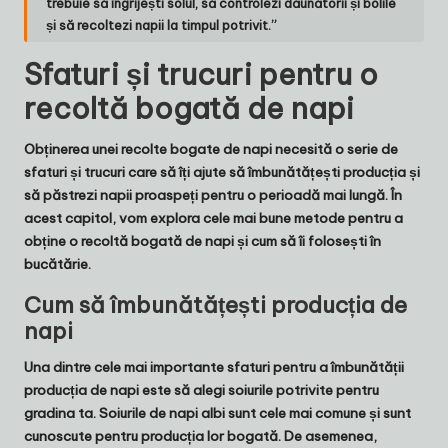
trebuie să îngrijești solul, să controlezi dăunătorii și bolile
și să recoltezi napii la timpul potrivit.”
Sfaturi și trucuri pentru o
recoltă bogată de napi
Obținerea unei recolte bogate de napi necesită o serie de
sfaturi și trucuri care să îți ajute să îmbunătățești producția și
să păstrezi napii proaspeți pentru o perioadă mai lungă. În
acest capitol, vom explora cele mai bune metode pentru a
obține o recoltă bogată de napi și cum să îi folosești în
bucătărie.
Cum să îmbunătățești producția de
napi
Una dintre cele mai importante sfaturi pentru a îmbunătății
producția de napi este să alegi soiurile potrivite pentru
gradina ta.
Soiurile de napi albi
sunt cele mai comune și sunt
cunoscute pentru producția lor bogată. De asemenea,