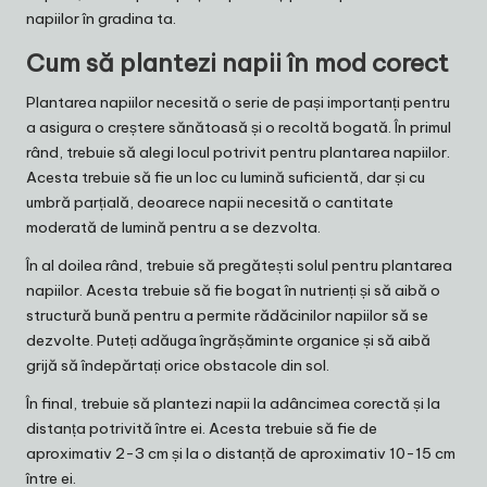
napiilor în gradina ta.
Cum să plantezi napii în mod corect
Plantarea napiilor necesită o serie de pași importanți pentru
a asigura o creștere sănătoasă și o recoltă bogată. În primul
rând, trebuie să alegi locul potrivit pentru plantarea napiilor.
Acesta trebuie să fie un loc cu lumină suficientă, dar și cu
umbră parțială, deoarece napii necesită o cantitate
moderată de lumină pentru a se dezvolta.
În al doilea rând, trebuie să pregătești solul pentru plantarea
napiilor. Acesta trebuie să fie bogat în nutrienți și să aibă o
structură bună pentru a permite rădăcinilor napiilor să se
dezvolte. Puteți adăuga îngrășăminte organice și să aibă
grijă să îndepărtați orice obstacole din sol.
În final, trebuie să plantezi napii la adâncimea corectă și la
distanța potrivită între ei. Acesta trebuie să fie de
aproximativ 2-3 cm și la o distanță de aproximativ 10-15 cm
între ei.