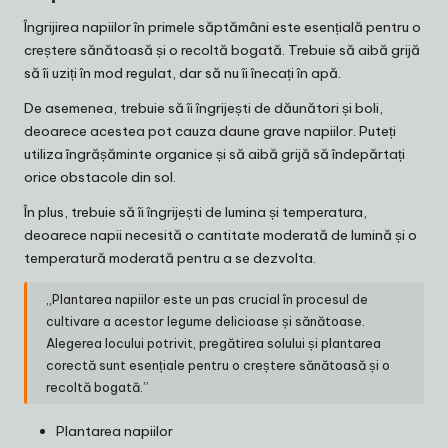
Îngrijirea napiilor în primele săptămâni este esențială pentru o
creștere sănătoasă și o recoltă bogată. Trebuie să aibă grijă
să îi uziți în mod regulat, dar să nu îi înecați în apă.
De asemenea, trebuie să îi îngrijești de dăunători și boli,
deoarece acestea pot cauza daune grave napiilor. Puteți
utiliza îngrășăminte organice și să aibă grijă să îndepărtați
orice obstacole din sol.
În plus, trebuie să îi îngrijești de lumina și temperatura,
deoarece napii necesită o cantitate moderată de lumină și o
temperatură moderată pentru a se dezvolta.
„Plantarea napiilor este un pas crucial în procesul de
cultivare a acestor legume delicioase și sănătoase.
Alegerea locului potrivit, pregătirea solului și plantarea
corectă sunt esențiale pentru o creștere sănătoasă și o
recoltă bogată.”
Plantarea napiilor