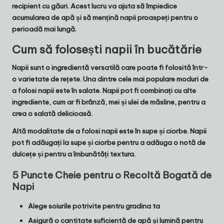
recipient cu găuri
. Acest lucru va ajuta să împiedice
acumularea de apă și să mențină napii proaspeți pentru o
perioadă mai lungă.
Cum să folosești napii în bucătărie
Napii sunt o ingredientă versatilă care poate fi folosită într-
o varietate de rețete. Una dintre cele mai populare moduri de
a folosi napii este în
salate
. Napii pot fi combinați cu alte
ingrediente, cum ar fi
brânză
,
mei
și
ulei de măsline
, pentru a
crea o salată delicioasă.
Altă modalitate de a folosi napii este în
supe și ciorbe
. Napii
pot fi adăugați la supe și ciorbe pentru a adăuga o notă de
dulcețe și pentru a îmbunătăți textura.
5 Puncte Cheie pentru o Recoltă Bogată de
Napi
Alege soiurile potrivite pentru gradina ta
Asigură o cantitate suficientă de apă și lumină pentru