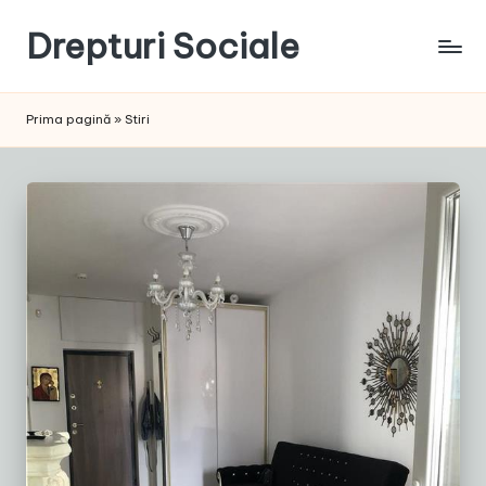
Drepturi Sociale
Skip
to
Susținem
content
Drepturile
Prima pagină
»
Stiri
Sociale:
Vocea
Ta,
Schimbarea
Noastră!