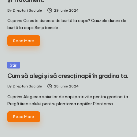
By
Drepturi Sociale
29 iunie 2024
Posted
by
Cuprins Ce este durerea de burtă la copii? Cauzele durerii de
burtă la copii Simptomele…
Read More
Posted
Stiri
in
Cum să alegi și să crescți napii în gradina ta.
By
Drepturi Sociale
28 iunie 2024
Posted
by
Cuprins Alegerea soiurilor de napi potrivite pentru gradina ta
Pregătirea solului pentru plantarea napiilor Plantarea…
Read More