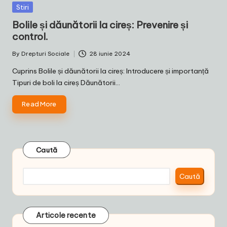
Posted
Stiri
in
Bolile și dăunătorii la cireș: Prevenire și
control.
By
Drepturi Sociale
28 iunie 2024
Posted
by
Cuprins Bolile și dăunătorii la cireș: Introducere și importanță
Tipuri de boli la cireș Dăunătorii…
Read More
Caută
Caută
Articole recente