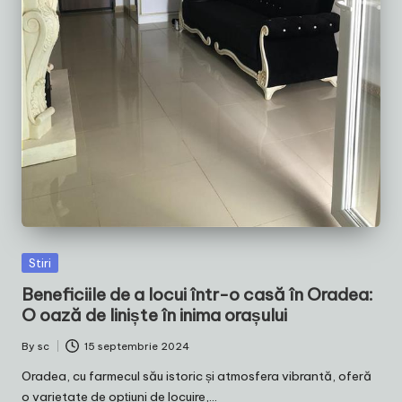
Posted
Stiri
in
Beneficiile de a locui într-o casă în Oradea:
O oază de liniște în inima orașului
By
sc
15 septembrie 2024
Posted
by
Oradea, cu farmecul său istoric și atmosfera vibrantă, oferă
o varietate de opțiuni de locuire,…