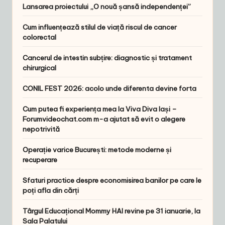
Lansarea proiectului „O nouă șansă independenței”
Cum influențează stilul de viață riscul de cancer
colorectal
Cancerul de intestin subțire: diagnostic și tratament
chirurgical
CONIL FEST 2026: acolo unde diferenta devine forta
Cum putea fi experiența mea la Viva Diva Iași –
Forumvideochat.com m-a ajutat să evit o alegere
nepotrivită
Operație varice București: metode moderne și
recuperare
Sfaturi practice despre economisirea banilor pe care le
poți afla din cărți
Târgul Educațional Mommy HAI revine pe 31 ianuarie, la
Sala Palatului