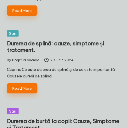
Read More
Posted
Stiri
in
Durerea de splină: cauze, simptome și
tratament.
By
Drepturi Sociale
29 iunie 2024
Posted
by
Cuprins Ce este durerea de splină și de ce este importantă
Cauzele durerii de splină…
Read More
Posted
Stiri
in
Durerea de burtă la copii: Cauze, Simptome
și Tratament.