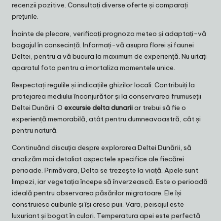
recenzii pozitive. Consultați diverse oferte și comparați
prețurile.
Înainte de plecare, verificați prognoza meteo și adaptați-vă
bagajul în consecință. Informați-vă asupra florei și faunei
Deltei, pentru a vă bucura la maximum de experiență. Nu uitați
aparatul foto pentru a imortaliza momentele unice.
Respectați regulile și indicațiile ghizilor locali. Contribuiți la
protejarea mediului înconjurător și la conservarea frumuseții
Deltei Dunării. O
excursie delta dunarii
ar trebui să fie o
experiență memorabilă, atât pentru dumneavoastră, cât și
pentru natură.
Continuând discuția despre explorarea Deltei Dunării, să
analizăm mai detaliat aspectele specifice ale fiecărei
perioade. Primăvara, Delta se trezește la viață. Apele sunt
limpezi, iar vegetația începe să înverzească. Este o perioadă
ideală pentru observarea păsărilor migratoare. Ele își
construiesc cuiburile și își cresc puii. Vara, peisajul este
luxuriant și bogat în culori. Temperatura apei este perfectă