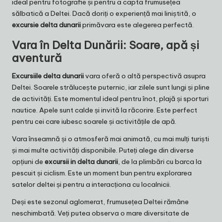
ideal pentru fotografie și pentru a capta frumusețea
sălbatică a Deltei. Dacă doriți o experiență mai liniștită, o
excursie delta dunarii
primăvara este alegerea perfectă.
Vara în Delta Dunării: Soare, apă și
aventură
Excursiile delta dunarii
vara oferă o altă perspectivă asupra
Deltei. Soarele strălucește puternic, iar zilele sunt lungi și pline
de activități. Este momentul ideal pentru înot, plajă și sporturi
nautice. Apele sunt calde și invită la răcorire. Este perfect
pentru cei care iubesc soarele și activitățile de apă.
Vara înseamnă și o atmosferă mai animată, cu mai mulți turiști
și mai multe activități disponibile. Puteți alege din diverse
opțiuni de
excursii in delta dunarii
, de la plimbări cu barca la
pescuit și ciclism. Este un moment bun pentru explorarea
satelor deltei și pentru a interacționa cu localnicii.
Deși este sezonul aglomerat, frumusețea Deltei rămâne
neschimbată. Veți putea observa o mare diversitate de