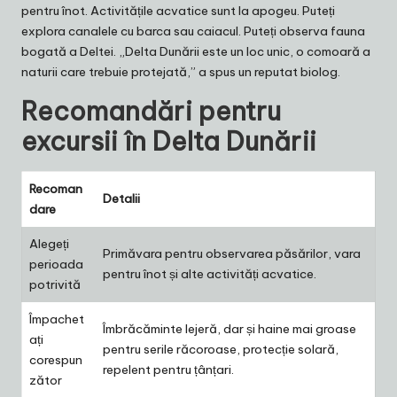
pentru înot. Activitățile acvatice sunt la apogeu. Puteți
explora canalele cu barca sau caiacul. Puteți observa fauna
bogată a Deltei. „Delta Dunării este un loc unic, o comoară a
naturii care trebuie protejată,” a spus un reputat biolog.
Recomandări pentru
excursii în Delta Dunării
Recoman
Detalii
dare
Alegeți
Primăvara pentru observarea păsărilor, vara
perioada
pentru înot și alte activități acvatice.
potrivită
Împachet
Îmbrăcăminte lejeră, dar și haine mai groase
ați
pentru serile răcoroase, protecție solară,
corespun
repelent pentru țânțari.
zător