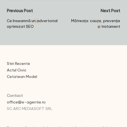
Post
Previous Post
Next Post
navigation
Ce înseamnă un advertorial
Mătreața: cauze, prevenție
optimizat SEO
și tratament
Stiri Recente
Actul Civic
Cetatean Model
Contact
:
office@e-agentie.ro
SC ARC MEDIASOFT SRL