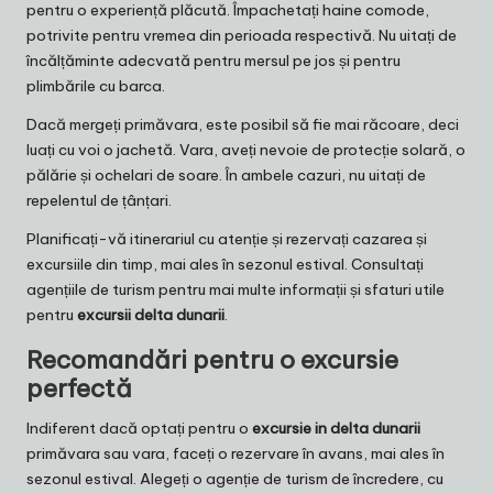
pentru o experiență plăcută. Împachetați haine comode,
potrivite pentru vremea din perioada respectivă. Nu uitați de
încălțăminte adecvată pentru mersul pe jos și pentru
plimbările cu barca.
Dacă mergeți primăvara, este posibil să fie mai răcoare, deci
luați cu voi o jachetă. Vara, aveți nevoie de protecție solară, o
pălărie și ochelari de soare. În ambele cazuri, nu uitați de
repelentul de țânțari.
Planificați-vă itinerariul cu atenție și rezervați cazarea și
excursiile din timp, mai ales în sezonul estival. Consultați
agențiile de turism pentru mai multe informații și sfaturi utile
pentru
excursii delta dunarii
.
Recomandări pentru o excursie
perfectă
Indiferent dacă optați pentru o
excursie in delta dunarii
primăvara sau vara, faceți o rezervare în avans, mai ales în
sezonul estival. Alegeți o agenție de turism de încredere, cu