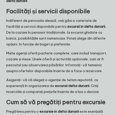
delta dunarii
.
Facilități și servicii disponibile
Indiferent de perioada aleasă, veți găsi o varietate de
facilități și servicii disponibile pentru
excursii in delta dunarii
.
De la cazare în pensiuni tradiționale, la excursii ghidate cu
barca, posibilitățile sunt numeroase. Puteți alege din diferite
opțiuni, în funcție de buget și preferințe.
Multe agenții oferă pachete complete, care includ transport,
cazare și mese. Unele oferă și activități opționale, cum ar fi
pescuitul sau observarea păsărilor. Informați-vă temeinic
asupra ofertelor disponibile înainte de a face o rezervare.
Asigurați-vă că alegeți o agenție de turism reputată, cu
experiență în organizarea de
excursii delta dunarii
. Citiți
recenziile și comparați prețurile înainte de a lua o decizie.
Cum să vă pregătiți pentru excursie
Pregătirea pentru o
excursie in delta dunarii
este esențială