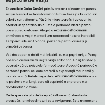
explozie de viață
Excursiile in Delta Dunării
primăvara sunt o încântare pentru
simțuri. Peisajul se transformă: natura se trezește la viață, iar
culorile sunt vibrante. Păsările migratoare își fac apariția,
oferind un spectacol unic. Este o perioadă ideală pentru
observarea avifaunei. Alegeți o
excursie delta dunarii
primăvara și veți fi martorii unui spectacol natural incredibil.
Temperaturile sunt blânde, perfecte pentru drumeții și
plimbări cu barca.
Veți descoperi o deltă mai liniștită, cu mai puțini turiști. Puteți
observa cu mai multă liniște viața sălbatică. Găsiți liniștea și
bucurați-vă de peisajele fermecătoare. Această perioadă e
perfectă pentru cei care preferă o experiență mai intimă și
mai relaxantă. Puteți alege de la
excursii delta dunarii
de o zi
la pachete mai lungi, care să cuprindă o explorare mai
aprofundată a zonei.
Multe specii de plante încep să înflorească. Aerul este
proaspăt, iar mirosul naturii este revigorant. Este un moment