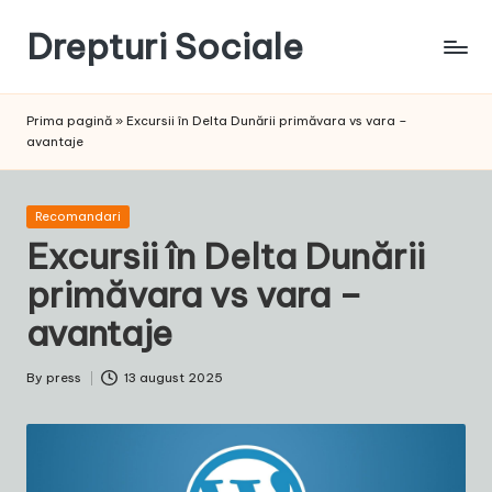
Drepturi Sociale
Skip
to
Susținem
content
Drepturile
Prima pagină
»
Excursii în Delta Dunării primăvara vs vara –
Sociale:
avantaje
Vocea
Ta,
Schimbarea
Posted
Recomandari
Noastră!
in
Excursii în Delta Dunării
primăvara vs vara –
avantaje
By
press
13 august 2025
Posted
by