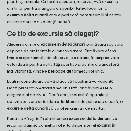
plante și animale. Cu toate acestea, rezervați-vă excursia
din timp, pentru a asigura disponibilitatea locurilor. O
excursie delta dunarii
vara e perfectă pentru familii și pentru
cei care doresc o vacanță activă.
Ce tip de excursie să alegeți?
Alegerea dintre o
excursie in delta dunarii
primăvara sau vara
depinde de preferințele dumneavoastră. Primăvara oferă
liniște și oportunități de observație a naturii, în timp ce vara
este ideală pentru activități sportive și pentru o atmosferă
mai vibrantă. Ambele perioade au farmecul lor unic.
Luați în considerare ce vă place să faceți într-o vacanță.
Dacă preferați o vacanță mai liniștită, primăvara este o
alegere mai potrivită. Dacă doriți mai multă agitație și
activitate, vara este ideală. Indiferent de perioada aleasă, o
excursie delta dunarii
vă va oferi amintiri de neuitat.
Pentru a vă ajuta în planificarea
excursiei delta dunarii
, vă
recomandăm să consultați oferta de pe site-ul
excursii in