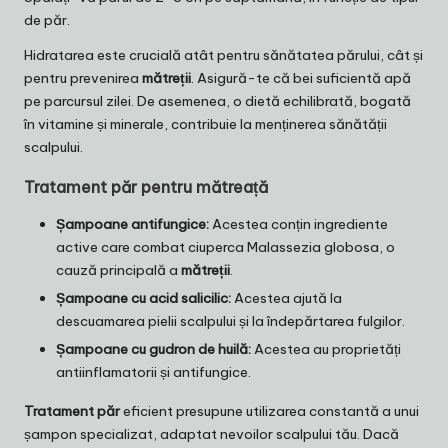
de păr.
Hidratarea este crucială atât pentru sănătatea părului, cât și
pentru prevenirea
mătreții
. Asigură-te că bei suficientă apă
pe parcursul zilei. De asemenea, o dietă echilibrată, bogată
în vitamine și minerale, contribuie la menținerea sănătății
scalpului.
Tratament păr pentru mătreață
Șampoane antifungice:
Acestea conțin ingrediente
active care combat ciuperca Malassezia globosa, o
cauză principală a
mătreții
.
Șampoane cu acid salicilic:
Acestea ajută la
descuamarea pielii scalpului și la îndepărtarea fulgilor.
Șampoane cu gudron de huilă:
Acestea au proprietăți
antiinflamatorii și antifungice.
Tratament păr
eficient presupune utilizarea constantă a unui
șampon specializat, adaptat nevoilor scalpului tău. Dacă