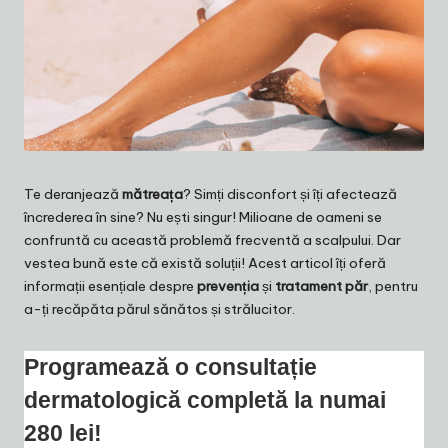
Te deranjează
mătreața
? Simți disconfort și îți afectează
încrederea în sine? Nu ești singur! Milioane de oameni se
confruntă cu această problemă frecventă a scalpului. Dar
vestea bună este că există soluții! Acest articol îți oferă
informații esențiale despre
prevenția
și
tratament păr
, pentru
a-ți recăpăta părul sănătos și strălucitor.
Programează o consultație
dermatologică completă la numai
280 lei!