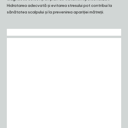
Hidratarea adecvată și evitarea stresului pot contribui la
sănătatea scalpului și la prevenirea apariției mătreții.