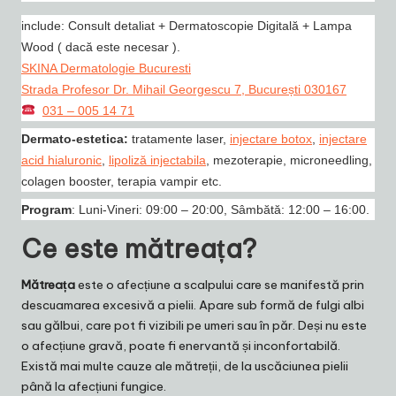
include: Consult detaliat + Dermatoscopie Digitală + Lampa
Wood ( dacă este necesar ).
SKINA Dermatologie Bucuresti
Strada Profesor Dr. Mihail Georgescu 7, București 030167
031 – 005 14 71
Dermato-estetica:
tratamente laser,
injectare botox
,
injectare
acid hialuronic
,
lipoliză injectabila
, mezoterapie, microneedling,
colagen booster, terapia vampir etc.
Program
: Luni-Vineri: 09:00 – 20:00, Sâmbătă: 12:00 – 16:00.
Ce este mătreața?
Mătreața
este o afecțiune a scalpului care se manifestă prin
descuamarea excesivă a pielii. Apare sub formă de fulgi albi
sau gălbui, care pot fi vizibili pe umeri sau în păr. Deși nu este
o afecțiune gravă, poate fi enervantă și inconfortabilă.
Există mai multe cauze ale mătreții, de la uscăciunea pielii
până la afecțiuni fungice.