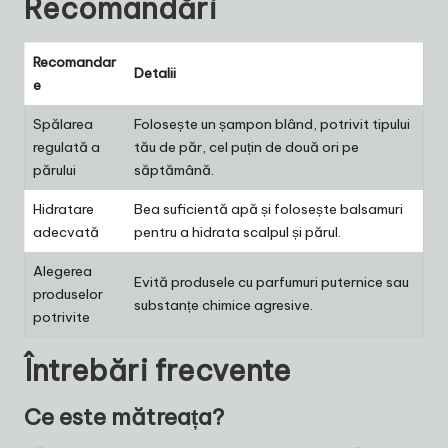
Recomandări
Recomandar
Detalii
e
Spălarea
Folosește un șampon blând, potrivit tipului
regulată a
tău de păr, cel puțin de două ori pe
părului
săptămână.
Hidratare
Bea suficientă apă și folosește balsamuri
adecvată
pentru a hidrata scalpul și părul.
Alegerea
Evită produsele cu parfumuri puternice sau
produselor
substanțe chimice agresive.
potrivite
Întrebări frecvente
Ce este mătreața?