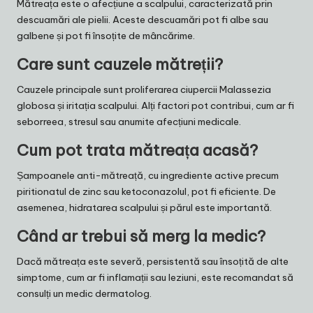
Mătreața este o afecțiune a scalpului, caracterizată prin
descuamări ale pielii. Aceste descuamări pot fi albe sau
galbene și pot fi însoțite de mâncărime.
Care sunt cauzele mătreții?
Cauzele principale sunt proliferarea ciupercii Malassezia
globosa și iritația scalpului. Alți factori pot contribui, cum ar fi
seborreea, stresul sau anumite afecțiuni medicale.
Cum pot trata mătreața acasă?
Șampoanele anti-mătreață, cu ingrediente active precum
piritionatul de zinc sau ketoconazolul, pot fi eficiente. De
asemenea, hidratarea scalpului și părul este importantă.
Când ar trebui să merg la medic?
Dacă mătreața este severă, persistentă sau însoțită de alte
simptome, cum ar fi inflamații sau leziuni, este recomandat să
consulți un medic dermatolog.