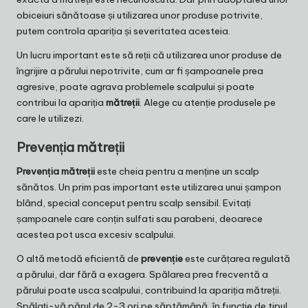
obiceiuri sănătoase și utilizarea unor produse potrivite,
putem controla apariția și severitatea acesteia.
Un lucru important este să reții că utilizarea unor produse de
îngrijire a părului nepotrivite, cum ar fi șampoanele prea
agresive, poate agrava problemele scalpului și poate
contribui la apariția
mătreții
. Alege cu atenție produsele pe
care le utilizezi.
Prevenția mătreții
Prevenția mătreții
este cheia pentru a menține un scalp
sănătos. Un prim pas important este utilizarea unui șampon
blând, special conceput pentru scalp sensibil. Evitați
șampoanele care conțin sulfati sau parabeni, deoarece
acestea pot usca excesiv scalpului.
O altă metodă eficientă de
prevenție
este curățarea regulată
a părului, dar fără a exagera. Spălarea prea frecventă a
părului poate usca scalpului, contribuind la apariția mătreții.
Spălați-vă părul de 2-3 ori pe săptămână, în funcție de tipul