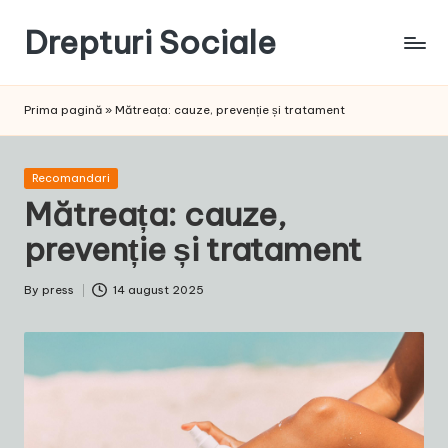
Drepturi Sociale
Skip
to
Susținem
content
Drepturile
Prima pagină
»
Mătreața: cauze, prevenție și tratament
Sociale:
Vocea
Ta,
Posted
Recomandari
Schimbarea
in
Mătreața: cauze,
Noastră!
prevenție și tratament
By
press
14 august 2025
Posted
by