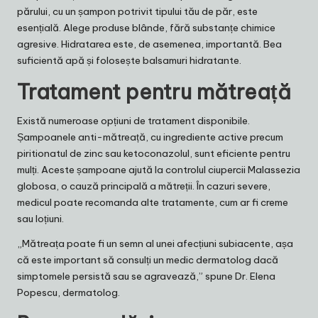
părului, cu un șampon potrivit tipului tău de păr, este
esențială. Alege produse blânde, fără substanțe chimice
agresive. Hidratarea este, de asemenea, importantă. Bea
suficientă apă și folosește balsamuri hidratante.
Tratament pentru mătreață
Există numeroase opțiuni de tratament disponibile.
Șampoanele anti-mătreață, cu ingrediente active precum
piritionatul de zinc sau ketoconazolul, sunt eficiente pentru
mulți. Aceste șampoane ajută la controlul ciupercii Malassezia
globosa, o cauză principală a mătreții. În cazuri severe,
medicul poate recomanda alte tratamente, cum ar fi creme
sau loțiuni.
„Mătreața poate fi un semn al unei afecțiuni subiacente, așa
că este important să consulți un medic dermatolog dacă
simptomele persistă sau se agravează,” spune Dr. Elena
Popescu, dermatolog.