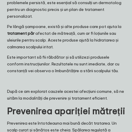
problemele persistă, este esențial să consulți un dermatolog
pentru un diagnostic precis și un plan de tratament
personalizat.
Pe lângă șampoane, există și alte produse care pot ajuta la
tratament păr
afectat de mătreață, cum ar fi loțiunile sau
uleiurile pentru scalp. Aceste produse ajută la hidratarea și
calmarea scalpului iritat.
Este important să fii răbdător și să utilizezi produsele
conform instrucțiunilor. Rezultatele nu sunt imediate, dar cu
constanță vei observa o îmbunătățire a stării scalpului tău.
După ce am explorat cauzele acestei afecțiuni comune, să ne
uităm la modalități de prevenire și tratament eficient.
Prevenirea apariției mătreții
Prevenirea este întotdeauna mai bună decât tratarea. Un
scalp curat și sănătos este cheia. Spălarea regulată a