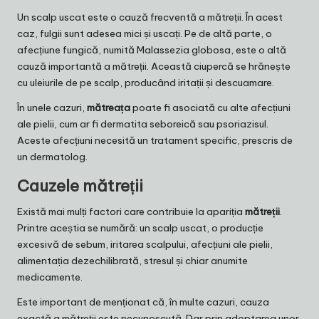
Un scalp uscat este o cauză frecventă a mătreții. În acest
caz, fulgii sunt adesea mici și uscați. Pe de altă parte, o
afecțiune fungică, numită Malassezia globosa, este o altă
cauză importantă a mătreții. Această ciupercă se hrănește
cu uleiurile de pe scalp, producând iritații și descuamare.
În unele cazuri,
mătreața
poate fi asociată cu alte afecțiuni
ale pielii, cum ar fi dermatita seboreică sau psoriazisul.
Aceste afecțiuni necesită un tratament specific, prescris de
un dermatolog.
Cauzele mătreții
Există mai mulți factori care contribuie la apariția
mătreții
.
Printre aceștia se numără: un scalp uscat, o producție
excesivă de sebum, iritarea scalpului, afecțiuni ale pielii,
alimentația dezechilibrată, stresul și chiar anumite
medicamente.
Este important de menționat că, în multe cazuri, cauza
exactă a mătreții este necunoscută. Dar prin adoptarea unor