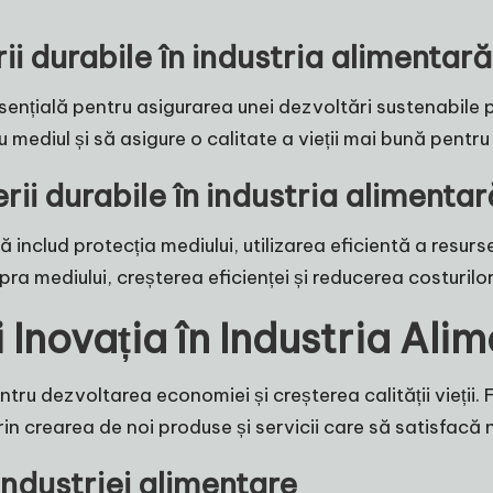
ii durabile în industria alimentară
esențială pentru asigurarea unei dezvoltări sustenabil
mediul și să asigure o calitate a vieții mai bună pentru 
erii durabile în industria alimentar
ară includ protecția mediului, utilizarea eficientă a resur
ra mediului, creșterea eficienței și reducerea costurilor
 Inovația în Industria Ali
ntru dezvoltarea economiei și creșterea calității vieții. 
rin crearea de noi produse și servicii care să satisfacă
 industriei alimentare