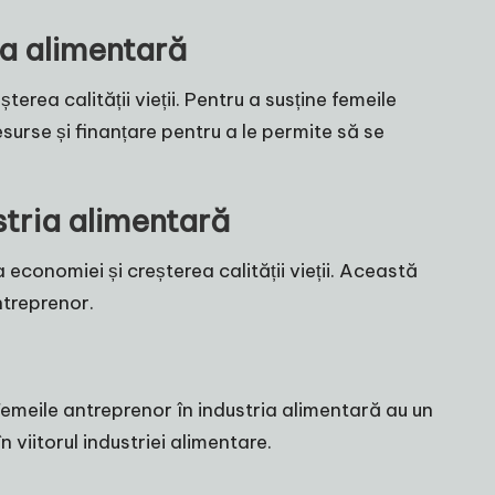
ia alimentară
erea calității vieții. Pentru a susține femeile
esurse și finanțare pentru a le permite să se
stria alimentară
conomiei și creșterea calității vieții. Această
ntreprenor.
 Femeile antreprenor în industria alimentară au un
n viitorul industriei alimentare.