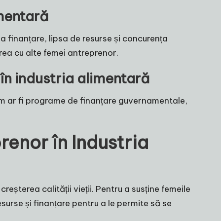
imentară
a finanțare, lipsa de resurse și concurența
rea cu alte femei antreprenor.
în industria alimentară
cum ar fi programe de finanțare guvernamentale,
enor în Industria
eșterea calității vieții. Pentru a susține femeile
esurse și finanțare pentru a le permite să se