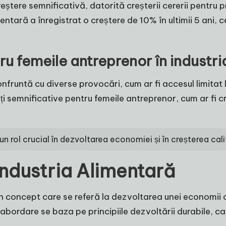
creștere semnificativă, datorită creșterii cererii pentru
imentară a înregistrat o creștere de 10% în ultimii 5 ani,
ru femeile antreprenor în industr
fruntă cu diverse provocări, cum ar fi accesul limitat l
ți semnificative pentru femeile antreprenor, cum ar fi c
 rol crucial în dezvoltarea economiei și în creșterea calităț
Industria Alimentară
n concept care se referă la dezvoltarea unei economii c
ordare se baza pe principiile dezvoltării durabile, care