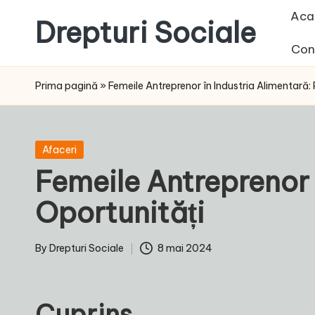
Aca
Drepturi Sociale
Skip
Con
to
Susținem
content
Drepturile
Prima pagină
»
Femeile Antreprenor în Industria Alimentară: 
Sociale:
Vocea
Ta,
Posted
Afaceri
Schimbarea
in
Femeile Antreprenor 
Noastră!
Oportunități
By
Drepturi Sociale
8 mai 2024
Posted
by
Cuprins