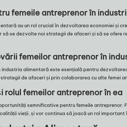
ru femeile antreprenor în industr
entară au un rol crucial în dezvoltarea economiei și creșt
să se dezvolte noi strategii de afaceri și să se ofere r
vării femeilor antreprenor în indu
industria alimentară este esențială pentru dezvoltarea e
 strategii de afaceri și prin colaborarea cu alte femei a
și rolul femeilor antreprenor în ea
u oportunități semnificative pentru femeile antreprenor.
lității vieții, și vor continua să joacă un rol important î