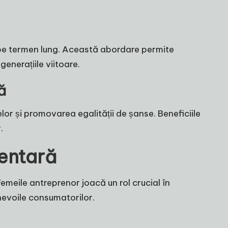
e pe termen lung. Această abordare permite
generațiile viitoare.
ă
selor și promovarea egalității de șanse. Beneficiile
.
mentară
Femeile antreprenor joacă un rol crucial în
 nevoile consumatorilor.