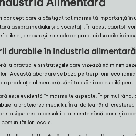
Industria Alimentară
un concept care a câștigat tot mai multă importanță în u
ară asupra mediului și a societății. În acest capitol, vo
neficiile ei, precum și exemple de practici durabile în ind
ii durabile în industria alimentară
ră la practicile și strategiile care vizează să minimizez
lor. Această abordare se baza pe trei piloni: economia, 
a o producție alimentară sănătoasă și accesibilă pentru 
tară este evidentă în mai multe aspecte. În primul rând,
buie la protejarea mediului. În al doilea rând, creșterea
 prin asigurarea accesului la alimente sănătoase și acces
 comunităților locale.