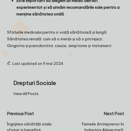
Este important să alegem un medic dentist
experimentat și să urmăm recomandările sale pentru a
menține sănătatea orală
.
Sfaturile medicului pentru o viață sănătoasă și lungă
Sănătatea renală: cum să o menții și să o protejezi.
Gingivita și parodontita: cauze, simptome și tratament.
Last updated on 9 mai 2024
Drepturi Sociale
View All Posts
Post
Previous Post
Next Post
navigation
Îngrijirea sănătății orale:
Femeile Antreprenor în
sfaturi și beneficii.
Industria Alimentară: