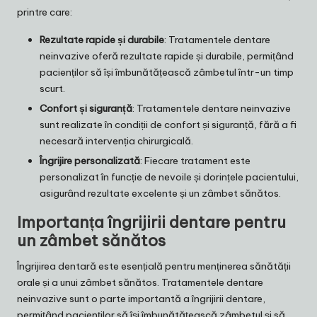
printre care:
Rezultate rapide și durabile
: Tratamentele dentare
neinvazive oferă rezultate rapide și durabile, permițând
pacienților să își îmbunătățească zâmbetul într-un timp
scurt.
Confort și siguranță
: Tratamentele dentare neinvazive
sunt realizate în condiții de confort și siguranță, fără a fi
necesară intervenția chirurgicală.
Îngrijire personalizată
: Fiecare tratament este
personalizat în funcție de nevoile și dorințele pacientului,
asigurând rezultate excelente și un zâmbet sănătos.
Importanța îngrijirii dentare pentru
un zâmbet sănătos
Îngrijirea dentară este esențială pentru menținerea sănătății
orale și a unui zâmbet sănătos. Tratamentele dentare
neinvazive sunt o parte importantă a îngrijirii dentare,
permițând pacienților să își îmbunătățească zâmbetul și să