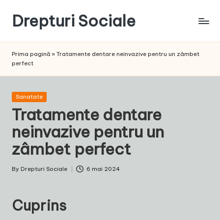
Drepturi Sociale
Skip
to
Susținem
content
Drepturile
Prima pagină
»
Tratamente dentare neinvazive pentru un zâmbet
Sociale:
perfect
Vocea
Ta,
Schimbarea
Posted
Sanatate
Noastră!
in
Tratamente dentare
neinvazive pentru un
zâmbet perfect
By
Drepturi Sociale
6 mai 2024
Posted
by
Cuprins