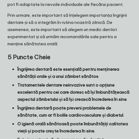
pot fi adaptate la nevoile individuale ale fiecărui pacient.
Prin urmare, este important să înțelegem importanța îngrijirii
dentare și să o integrăm în rutina noastră zilnică. De
asemenea, este important să alegem un medic dentist
experimentat și să urmăm recomandările sale pentru a
menține sănătatea orală.
5 Puncte Cheie
Îngrijirea dentară este esențială pentru menținerea
sănătății orale și a unui zâmbet sănătos
.
Tratamentele dentare neinvazive sunt o opțiune
excelentă pentru cei care doresc să își îmbunătățească
aspectul zâmbetului și să își crească încrederea în sine
.
Îngrijirea dentară poate preveni problemele de
sănătate, cum ar fi bolile cardiovasculare și diabetul
.
O igienă orală sănătoasă poate îmbunătățiți calitatea
vieții și poate crește încrederea în sine
.