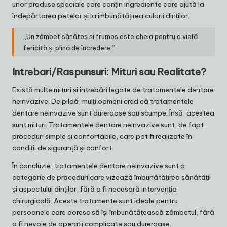
unor produse speciale care conțin ingrediente care ajută la
îndepărtarea petelor și la îmbunătățirea culorii dinților.
„Un zâmbet sănătos și frumos este cheia pentru o viață
fericită și plină de încredere.”
Intrebari/Raspunsuri: Mituri sau Realitate?
Există multe mituri și întrebări legate de tratamentele dentare
neinvazive. De pildă, mulți oameni cred că tratamentele
dentare neinvazive sunt dureroase sau scumpe. Însă, acestea
sunt mituri. Tratamentele dentare neinvazive sunt, de fapt,
proceduri simple și confortabile, care pot fi realizate în
condiții de siguranță și confort.
În concluzie, tratamentele dentare neinvazive sunt o
categorie de proceduri care vizează îmbunătățirea sănătății
și aspectului dinților, fără a fi necesară intervenția
chirurgicală. Aceste tratamente sunt ideale pentru
persoanele care doresc să își îmbunătățească zâmbetul, fără
a fi nevoie de operații complicate sau dureroase.