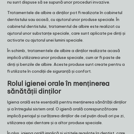
nu sunt dispuse să se supună unor proceduri invazive.
Tratamentele de albire a dinților pot fi realizate în cabinetul
dentistului sau acasă, cu ajutorul unor produse speciale. În
cabinetul dentistului, tratamentul de albire este realizat cu
ajutorul unor substanțe speciale, care sunt aplicate pe dinți și
activate cu ajutorul unei lumini speciale.
În schimb, tratamentele de albire a dinților realizate acasă
implică utilizarea unor produse speciale, cum ar fi paste de
dinți și benzile de albire. Aceste produse sunt create pentru a
fi utilizate în condiții de siguranță și confort.
Rolul igienei orale în menținerea
sănătății dinților
Igiena orală este esențială pentru menținerea sănătății dinților
și a întregului sistem oral. O igienă orală corespunzătoare
implică periajul și curățarea dinților de cel puțin două ori pe zi,
utilizarea aței dentare și a altor produse speciale.
În plus, igiena orală implică și vizitele regulate la dentist, care