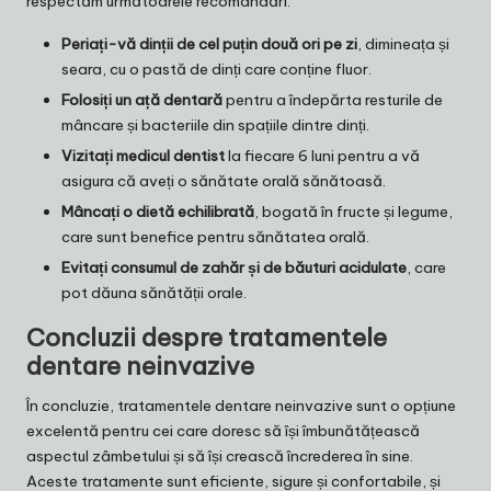
respectăm următoarele recomandări:
Periați-vă dinții de cel puțin două ori pe zi
, dimineața și
seara, cu o pastă de dinți care conține fluor.
Folosiți un ață dentară
pentru a îndepărta resturile de
mâncare și bacteriile din spațiile dintre dinți.
Vizitați medicul dentist
la fiecare 6 luni pentru a vă
asigura că aveți o sănătate orală sănătoasă.
Mâncați o dietă echilibrată
, bogată în fructe și legume,
care sunt benefice pentru sănătatea orală.
Evitați consumul de zahăr și de băuturi acidulate
, care
pot dăuna sănătății orale.
Concluzii despre tratamentele
dentare neinvazive
În concluzie, tratamentele dentare neinvazive sunt o opțiune
excelentă pentru cei care doresc să își îmbunătățească
aspectul zâmbetului și să își crească încrederea în sine.
Aceste tratamente sunt eficiente, sigure și confortabile, și