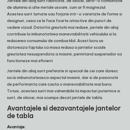
Jantele din aliaj sunt fabricate, de obicei, dintr-o combinatie
de aluminiu si alte metale usoare, cum ar fi magneziul.
Acestea sunt turnate sau forjate intr-o varietate de forme si
designuri, ceea ce le face foarte atractive din punct de
vedere vizual. Datorita greutatii mai reduse, jantele din aliaj
contribuie la imbunatatirea manevrabilitatii vehiculului si la
reducerea consumului de combustibil. Acest lucru se
datoreaza faptului ca masa redusa a jantelor scade
greutatea nesuspendata a masinii, permitand suspensiilor sa
functioneze mai eficient.
Jantele din aliaj sunt preferate in special de cei care doresc
sa isi imbunatateasca aspectul masinii, dar si de pasionatii
de performanta care cauta o manevrabilitate mai buna.
Totusi, acestea sunt mai vulnerabile la impacturi puternice si
sunt, de obicei, mai scumpe decat jantele de tabla.
Avantajele si dezavantajele jantelor
de tabla
Avantaje: