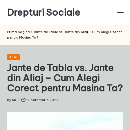
Drepturi Sociale
Skip
to
Susținem
content
Drepturile
Prima pagină
»
Jante de Tabla vs. Jante din Aliaj – Cum Alegi Corect
Sociale:
pentru Masina Ta?
Vocea
Ta,
Schimbarea
Posted
Auto
Noastră!
in
Jante de Tabla vs. Jante
din Aliaj – Cum Alegi
Corect pentru Masina Ta?
By
sc
9 octombrie 2024
Posted
by