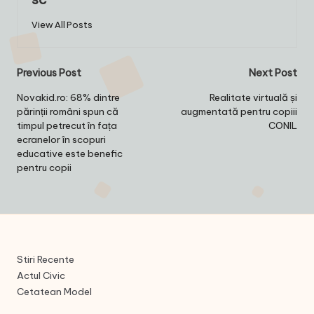
View All Posts
Post
Previous Post
Next Post
navigation
Novakid.ro: 68% dintre
Realitate virtuală și
părinții români spun că
augmentată pentru copiii
timpul petrecut în fața
CONIL
ecranelor în scopuri
educative este benefic
pentru copii
Stiri Recente
Actul Civic
Cetatean Model