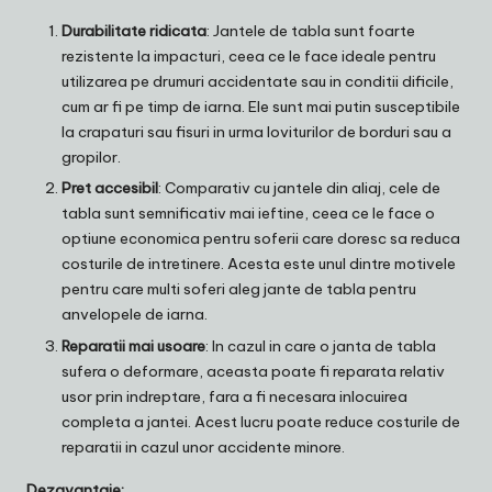
Durabilitate ridicata
: Jantele de tabla sunt foarte
rezistente la impacturi, ceea ce le face ideale pentru
utilizarea pe drumuri accidentate sau in conditii dificile,
cum ar fi pe timp de iarna. Ele sunt mai putin susceptibile
la crapaturi sau fisuri in urma loviturilor de borduri sau a
gropilor.
Pret accesibil
: Comparativ cu jantele din aliaj, cele de
tabla sunt semnificativ mai ieftine, ceea ce le face o
optiune economica pentru soferii care doresc sa reduca
costurile de intretinere. Acesta este unul dintre motivele
pentru care multi soferi aleg jante de tabla pentru
anvelopele de iarna.
Reparatii mai usoare
: In cazul in care o janta de tabla
sufera o deformare, aceasta poate fi reparata relativ
usor prin indreptare, fara a fi necesara inlocuirea
completa a jantei. Acest lucru poate reduce costurile de
reparatii in cazul unor accidente minore.
Dezavantaje: