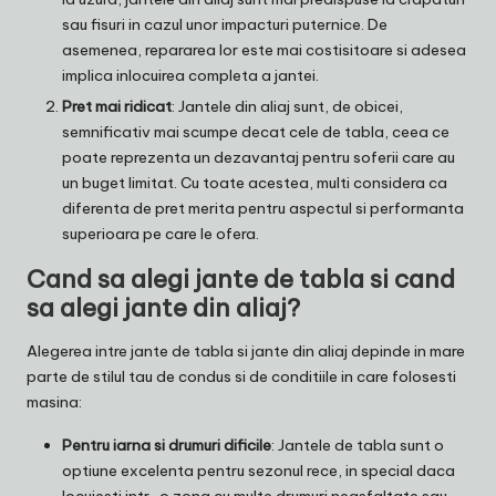
sau fisuri in cazul unor impacturi puternice. De
asemenea, repararea lor este mai costisitoare si adesea
implica inlocuirea completa a jantei.
Pret mai ridicat
: Jantele din aliaj sunt, de obicei,
semnificativ mai scumpe decat cele de tabla, ceea ce
poate reprezenta un dezavantaj pentru soferii care au
un buget limitat. Cu toate acestea, multi considera ca
diferenta de pret merita pentru aspectul si performanta
superioara pe care le ofera.
Cand sa alegi jante de tabla si cand
sa alegi jante din aliaj?
Alegerea intre jante de tabla si jante din aliaj depinde in mare
parte de stilul tau de condus si de conditiile in care folosesti
masina:
Pentru iarna si drumuri dificile
: Jantele de tabla sunt o
optiune excelenta pentru sezonul rece, in special daca
locuiesti intr-o zona cu multe drumuri neasfaltate sau