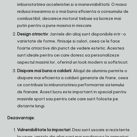
imbunatatirea acceleratiei si a manevrabilitatii. O masa
redusa inseamna si o mai buna eficienta a consumului de
combustibil, deoarece motorul trebuie sa lucreze mai
putin pentru a pune masina in miscare.
Design atractiv
: Jantele din aliaj sunt disponibile intr-o
varietate de forme, finisaje si culori, ceea ce le face
foarte atractive din punct de vedere estetic. Acestea
sunt ideale pentru cei care doresc sa personalizeze
aspectul masinii lor, oferind un look modern si sofisticat.
Disipare mai buna a caldurii
: Aliajul de aluminiu permite o
disipare mai eficienta a caldurii generate de frane, ceea
ce contribuie la imbunatatirea performantei sistemului
de franare. Acest lucru este important in special pentru
masinile sport sau pentru cele care sunt folosite pe
distante lungi.
Dezavantaje:
Vulnerabilitate la impacturi
: Desi sunt usoare si rezistente
la uzura, jantele din aliaj sunt mai predispuse la crapaturi