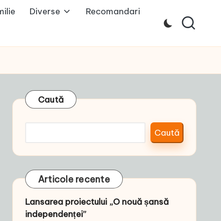
ilie
Diverse
Recomandari
Caută
Caută
Articole recente
Lansarea proiectului „O nouă șansă
independenței”