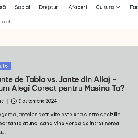
să
Social
Drepturi
Afaceri
Cultura
Fam
tact
sted
uto
nte de Tabla vs. Jante din Aliaj –
um Alegi Corect pentru Masina Ta?
sc
9 octombrie 2024
ted
egerea jantelor potrivite este una dintre deciziile
portante atunci cand vine vorba de intretinerea
u…