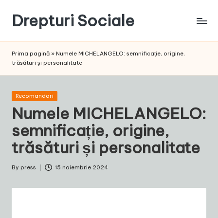
Drepturi Sociale
Skip
to
Susținem
content
Drepturile
Prima pagină
»
Numele MICHELANGELO: semnificație, origine,
Sociale:
trăsături și personalitate
Vocea
Ta,
Schimbarea
Posted
Recomandari
Noastră!
in
Numele MICHELANGELO:
semnificație, origine,
trăsături și personalitate
By
press
15 noiembrie 2024
Posted
by