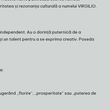
aritatea și rezonanța culturală a numelui VIRGILIO.
 independent. Au o dorință puternică de a
t și un talent pentru a se exprima creativ. Poseda
e:
sugerând „florire”, „prosperitate” sau „puterea de