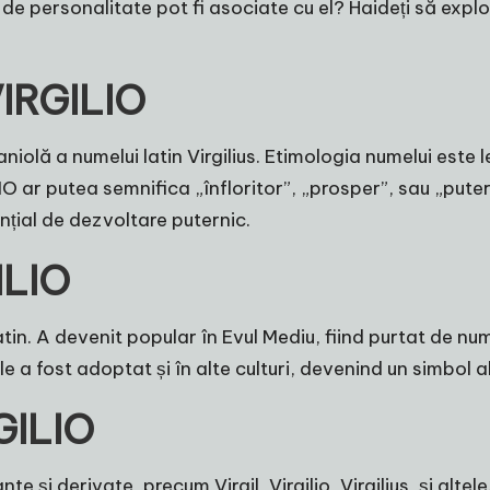
i de personalitate pot fi asociate cu el? Haideți să exp
VIRGILIO
niolă a numelui latin Virgilius. Etimologia numelui este
 ar putea semnifica „înfloritor”, „prosper”, sau „puter
nțial de dezvoltare puternic.
ILIO
atin. A devenit popular în Evul Mediu, fiind purtat de n
 fost adoptat și în alte culturi, devenind un simbol al is
GILIO
te și derivate, precum Virgil, Virgilio, Virgilius, și al