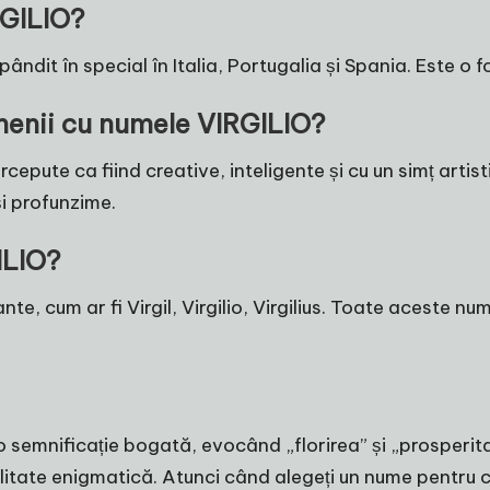
RGILIO?
ndit în special în Italia, Portugalia și Spania. Este o f
menii cu numele VIRGILIO?
pute ca fiind creative, inteligente și cu un simț artis
i profunzime.
ILIO?
e, cum ar fi Virgil, Virgilio, Virgilius. Toate aceste n
 o semnificație bogată, evocând „florirea” și „prosperita
nalitate enigmatică. Atunci când alegeți un nume pentru