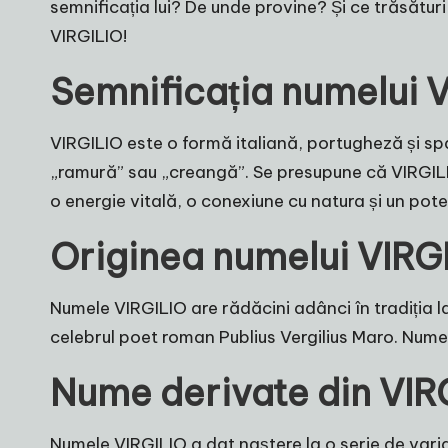
semnificația lui? De unde provine? Și ce trăsătur
VIRGILIO!
Semnificația numelui 
VIRGILIO este o formă italiană, portugheză și spa
„ramură” sau „creangă”. Se presupune că VIRGILIO
o energie vitală, o conexiune cu natura și un pote
Originea numelui VIRG
Numele VIRGILIO are rădăcini adânci în tradiția l
celebrul poet roman Publius Vergilius Maro. Numele a
Nume derivate din VIR
Numele VIRGILIO a dat naștere la o serie de varian