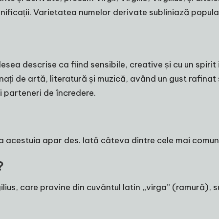
mnificații. Varietatea numelor derivate subliniază popul
ea descrise ca fiind sensibile, creative și cu un spirit
onați de artă, literatură și muzică, având un gust rafina
și parteneri de încredere.
ia acestuia apar des. Iată câteva dintre cele mai comun
?
ilius, care provine din cuvântul latin „virga” (ramură), 