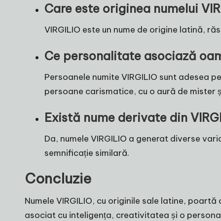
Care este originea numelui VI
VIRGILIO este un nume de origine latină, răspâ
Ce personalitate asociază oa
Persoanele numite VIRGILIO sunt adesea perce
persoane carismatice, cu o aură de mister ș
Există nume derivate din VIRG
Da, numele VIRGILIO a generat diverse variant
semnificație similară.
Concluzie
Numele VIRGILIO, cu originile sale latine, poartă
asociat cu inteligența, creativitatea și o perso