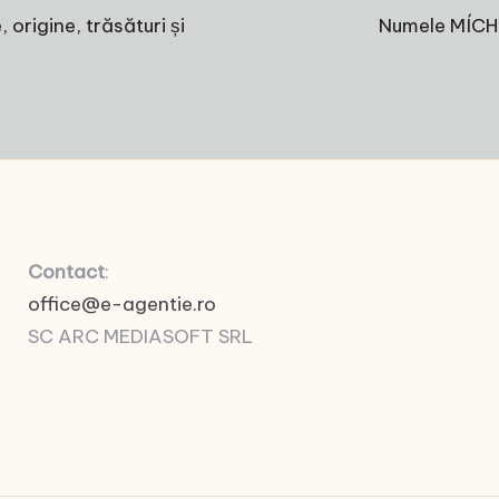
rigine, trăsături și
Numele MÍCHEÁ
Contact
:
office@e-agentie.ro
SC ARC MEDIASOFT SRL