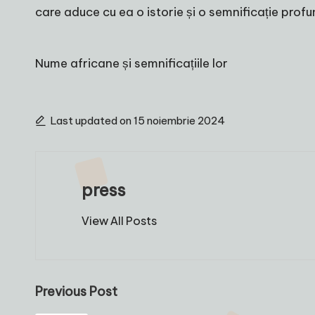
care aduce cu ea o istorie și o semnificație profu
Nume africane și semnificațiile lor
Last updated on 15 noiembrie 2024
press
View All Posts
Post
Previous Post