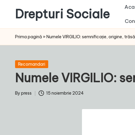
Aca
Drepturi Sociale
Skip
Con
to
Susținem
content
Drepturile
Prima pagină
»
Numele VIRGILIO: semnificație, origine, trăsă
Sociale:
Vocea
Ta,
Posted
Recomandari
Schimbarea
in
Numele VIRGILIO: semn
Noastră!
By
press
15 noiembrie 2024
Posted
by