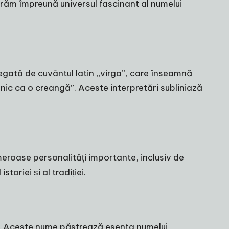
lorăm împreună universul fascinant al numelui
 legată de cuvântul latin „virga”, care înseamnă
nic ca o creangă”. Aceste interpretări subliniază
umeroase personalități importante, inclusiv de
toriei și al tradiției.
tele. Aceste nume păstrează esenta numelui