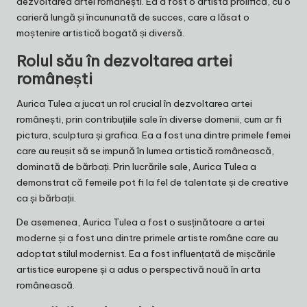
dezvoltarea artei românești. Ea a fost o artistă prolifică, cu o
carieră lungă și încununată de succes, care a lăsat o
moștenire artistică bogată și diversă.
Rolul său în dezvoltarea artei
românești
Aurica Tulea a jucat un rol crucial în dezvoltarea artei
românești, prin contribuțiile sale în diverse domenii, cum ar fi
pictura, sculptura și grafica. Ea a fost una dintre primele femei
care au reușit să se impună în lumea artistică românească,
dominată de bărbați. Prin lucrările sale, Aurica Tulea a
demonstrat că femeile pot fi la fel de talentate și de creative
ca și bărbații.
De asemenea, Aurica Tulea a fost o susținătoare a artei
moderne și a fost una dintre primele artiste române care au
adoptat stilul modernist. Ea a fost influențată de mișcările
artistice europene și a adus o perspectivă nouă în arta
românească.