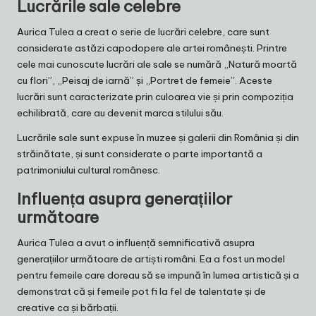
Lucrările sale celebre
Aurica Tulea a creat o serie de lucrări celebre, care sunt
considerate astăzi capodopere ale artei românești. Printre
cele mai cunoscute lucrări ale sale se numără „Natură moartă
cu flori”, „Peisaj de iarnă” și „Portret de femeie”. Aceste
lucrări sunt caracterizate prin culoarea vie și prin compoziția
echilibrată, care au devenit marca stilului său.
Lucrările sale sunt expuse în muzee și galerii din România și din
străinătate, și sunt considerate o parte importantă a
patrimoniului cultural românesc.
Influența asupra generațiilor
următoare
Aurica Tulea a avut o influență semnificativă asupra
generațiilor următoare de artiști români. Ea a fost un model
pentru femeile care doreau să se impună în lumea artistică și a
demonstrat că și femeile pot fi la fel de talentate și de
creative ca și bărbații.