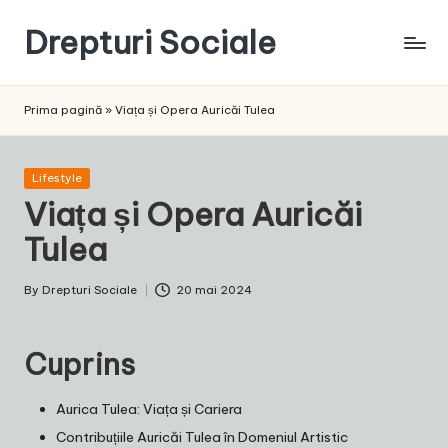
Drepturi Sociale
Skip
to
Susținem
content
Drepturile
Prima pagină
»
Viața și Opera Auricăi Tulea
Sociale:
Vocea
Ta,
Posted
Lifestyle
Schimbarea
in
Viața și Opera Auricăi
Noastră!
Tulea
By
Drepturi Sociale
20 mai 2024
Posted
by
Cuprins
Aurica Tulea: Viața și Cariera
Contribuțiile Auricăi Tulea în Domeniul Artistic