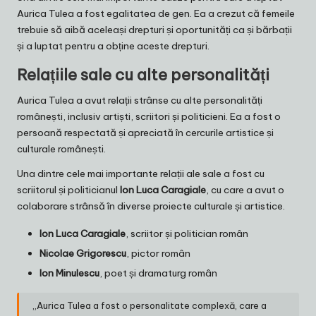
Aurica Tulea a fost egalitatea de gen. Ea a crezut că femeile
trebuie să aibă aceleași drepturi și oportunități ca și bărbații
și a luptat pentru a obține aceste drepturi.
Relațiile sale cu alte personalități
Aurica Tulea a avut relații strânse cu alte personalități
românești, inclusiv artiști, scriitori și politicieni. Ea a fost o
persoană respectată și apreciată în cercurile artistice și
culturale românești.
Una dintre cele mai importante relații ale sale a fost cu
scriitorul și politicianul
Ion Luca Caragiale
, cu care a avut o
colaborare strânsă în diverse proiecte culturale și artistice.
Ion Luca Caragiale
, scriitor și politician român
Nicolae Grigorescu
, pictor român
Ion Minulescu
, poet și dramaturg român
„Aurica Tulea a fost o personalitate complexă, care a