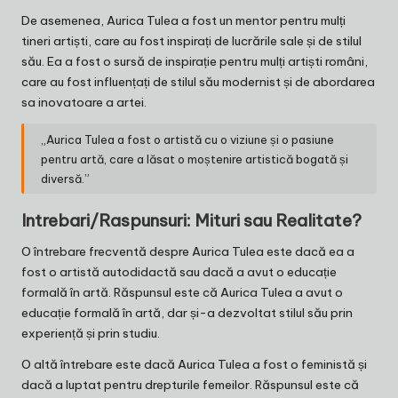
De asemenea, Aurica Tulea a fost un mentor pentru mulți
tineri artiști, care au fost inspirați de lucrările sale și de stilul
său. Ea a fost o sursă de inspirație pentru mulți artiști români,
care au fost influențați de stilul său modernist și de abordarea
sa inovatoare a artei.
„Aurica Tulea a fost o artistă cu o viziune și o pasiune
pentru artă, care a lăsat o moștenire artistică bogată și
diversă.”
Intrebari/Raspunsuri: Mituri sau Realitate?
O întrebare frecventă despre Aurica Tulea este dacă ea a
fost o artistă autodidactă sau dacă a avut o educație
formală în artă. Răspunsul este că Aurica Tulea a avut o
educație formală în artă, dar și-a dezvoltat stilul său prin
experiență și prin studiu.
O altă întrebare este dacă Aurica Tulea a fost o feministă și
dacă a luptat pentru drepturile femeilor. Răspunsul este că