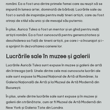
români. Ea a fost una dintre primele femei care au reușit să se
impună în lumea artei, dominată de bărbați. Lucrările sale au
fost o sursă de inspirație pentru mulți tineri artiști, care au fost
atrași de stilul său unic și de mesajul său puternic.
În plus, Aurica Tulea a fost un mentor și un ghid pentru mulți
artiști români. Ea a fost cunoscută pentru generozitatea și
deschiderea sa față de tinerii artiști, pe care i-a încurajat și i-
a sprijinit în dezvoltarea carierei lor.
Lucrările sale în muzee și galerii
Lucrările Auricăi Tulea sunt expuse în muzee și galerii de artă
din întreaga țară. Unele dintre cele mai cunoscute lucrări ale
sale sunt expuse la Muzeul Național de Artă al României, la
Galeria Națională de Artă și la Muzeul de Artă Modernă din
București.
În plus, unele dintre lucrările sale sunt expuse și în muzee și
galerii din străinătate, cum ar fi Muzeul de Artă Modernă din
New York și Galeria Tate din Londra.