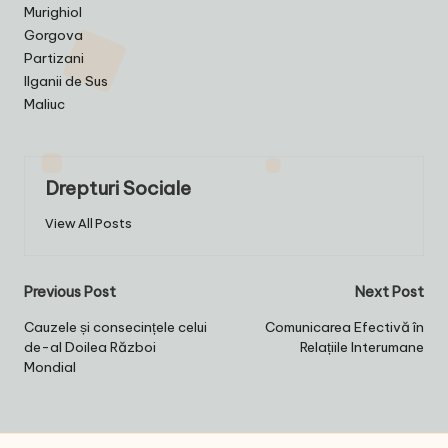
Murighiol
Gorgova
Partizani
Ilganii de Sus
Maliuc
Drepturi Sociale
View All Posts
Post
Previous Post
Next Post
navigation
Cauzele și consecințele celui
Comunicarea Efectivă în
de-al Doilea Război
Relațiile Interumane
Mondial