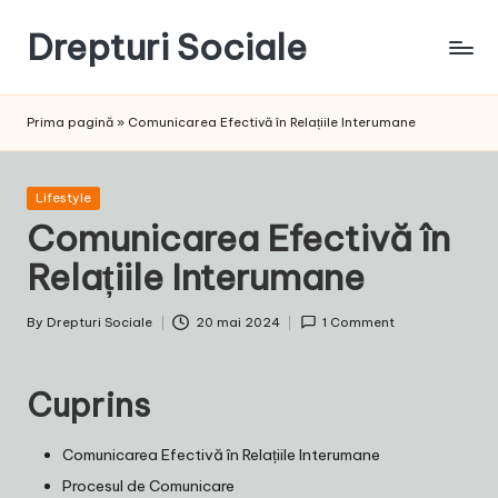
Drepturi Sociale
Skip
to
Susținem
content
Drepturile
Prima pagină
»
Comunicarea Efectivă în Relațiile Interumane
Sociale:
Vocea
Ta,
Posted
Lifestyle
Schimbarea
in
Comunicarea Efectivă în
Noastră!
Relațiile Interumane
By
Drepturi Sociale
20 mai 2024
1 Comment
Posted
by
Cuprins
Comunicarea Efectivă în Relațiile Interumane
Procesul de Comunicare