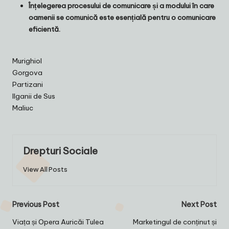
Înțelegerea procesului de comunicare și a modului în care
oamenii se comunică este esențială pentru o comunicare
eficientă.
Murighiol
Gorgova
Partizani
Ilganii de Sus
Maliuc
Drepturi Sociale
View All Posts
Post
Previous Post
Next Post
navigation
Viața și Opera Auricăi Tulea
Marketingul de conținut și