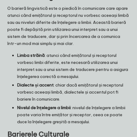
O barieră lingvistică este o piedică în comunicare care apare
atunci când emițătorul și receptorul nu vorbesc aceeași limbă
sau au niveluri diferite de înțelegere a limbii. Această barieră
poate fi depășită prin utilizarea unui interpret sau a unui
sistem de traducere, dar și prin încercarea de a comunica
într-un mod mai simplu și mai clar.
Limba străină
: atunci când emițătorul și receptorul
vorbesc limbi diferite, este necesară utilizarea unui
interpret sau a unui sistem de traducere pentru a asigura
înțelegerea corectă a mesajului.
Dialecte și accent
: chiar dacă emițătorul și receptorul
vorbesc aceeași limbă, dialectele și accentul pot fi
bariere în comunicare.
Nivelul de înțelegere a limbii
: nivelul de înțelegere a limbii
poate varia între emițător și receptor, ceea ce poate
duce la înțelegere greșită a mesajului.
Barierele Culturale