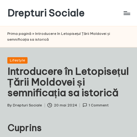
Drepturi Sociale
Skip
to
Susținem
content
Drepturile
Prima pagină
»
Introducere în Letopisețul Țării Moldovei și
Sociale:
semnificația sa istorică
Vocea
Ta,
Schimbarea
Posted
Lifestyle
Noastră!
in
Introducere în Letopisețul
Țării Moldovei și
semnificația sa istorică
By
Drepturi Sociale
20 mai 2024
1 Comment
Posted
by
Cuprins