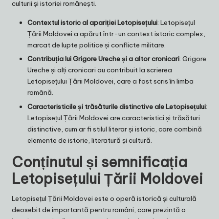
culturii și istoriei românești.
Contextul istoric al apariției Letopisețului
: Letopisețul
Țării Moldovei a apărut într-un context istoric complex,
marcat de lupte politice și conflicte militare.
Contribuția lui Grigore Ureche și a altor cronicari
: Grigore
Ureche și alți cronicari au contribuit la scrierea
Letopisețului Țării Moldovei, care a fost scris în limba
română.
Caracteristicile și trăsăturile distinctive ale Letopisețului
:
Letopisețul Țării Moldovei are caracteristici și trăsături
distinctive, cum ar fi stilul literar și istoric, care combină
elemente de istorie, literatură și cultură.
Conținutul și semnificația
Letopisețului Țării Moldovei
Letopisețul Țării Moldovei este o operă istorică și culturală
deosebit de importantă pentru români, care prezintă o