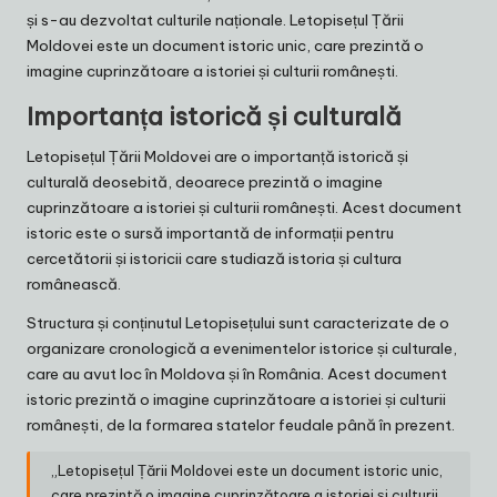
și s-au dezvoltat culturile naționale. Letopisețul Țării
Moldovei este un document istoric unic, care prezintă o
imagine cuprinzătoare a istoriei și culturii românești.
Importanța istorică și culturală
Letopisețul Țării Moldovei are o importanță istorică și
culturală deosebită, deoarece prezintă o imagine
cuprinzătoare a istoriei și culturii românești. Acest document
istoric este o sursă importantă de informații pentru
cercetătorii și istoricii care studiază istoria și cultura
românească.
Structura și conținutul Letopisețului sunt caracterizate de o
organizare cronologică a evenimentelor istorice și culturale,
care au avut loc în Moldova și în România. Acest document
istoric prezintă o imagine cuprinzătoare a istoriei și culturii
românești, de la formarea statelor feudale până în prezent.
„Letopisețul Țării Moldovei este un document istoric unic,
care prezintă o imagine cuprinzătoare a istoriei și culturii