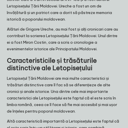
Letopisețului Țării Moldovei. Ureche a fost un om de
învățătură și un patriot care a dorit să păstreze memoria
istorică a poporului moldovean.
Alături de Grigore Ureche, au mai fost și alți cronicari care au
contribuit la scrierea Letopisețului Țării Moldovei. Unul dintre
ei a fost Miron Costin, care a scris o cronologie a
evenimentelor istorice ale Principatului Moldovei.
Caracteristicile și trăsăturile
distinctive ale Letopisețului
Letopisețul Țării Moldovei are mai multe caracteristici și
trăsături distinctive care îl fac să se diferențieze de alte
cronici și anale istorice. Una dintre cele mai importante
caracteristici ale Letopisețului este faptul că el este scris în
limba română, ceea ce îl face să fie mai accesibil și mai ușor
de înțeles pentru poporul moldovean.
Altă caracteristică importantă a Letopisețului este faptul că
el este scris într-un stil literar și istoric, care combină