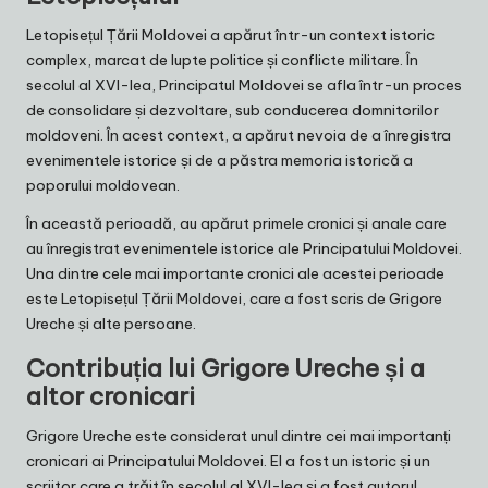
Letopisețul Țării Moldovei a apărut într-un context istoric
complex, marcat de lupte politice și conflicte militare. În
secolul al XVI-lea, Principatul Moldovei se afla într-un proces
de consolidare și dezvoltare, sub conducerea domnitorilor
moldoveni. În acest context, a apărut nevoia de a înregistra
evenimentele istorice și de a păstra memoria istorică a
poporului moldovean.
În această perioadă, au apărut primele cronici și anale care
au înregistrat evenimentele istorice ale Principatului Moldovei.
Una dintre cele mai importante cronici ale acestei perioade
este Letopisețul Țării Moldovei, care a fost scris de Grigore
Ureche și alte persoane.
Contribuția lui Grigore Ureche și a
altor cronicari
Grigore Ureche este considerat unul dintre cei mai importanți
cronicari ai Principatului Moldovei. El a fost un istoric și un
scriitor care a trăit în secolul al XVI-lea și a fost autorul