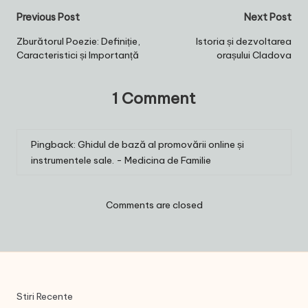
Post
Previous Post
Next Post
navigation
Zburătorul Poezie: Definiție,
Istoria și dezvoltarea
Caracteristici și Importanță
orașului Cladova
1 Comment
Pingback:
Ghidul de bază al promovării online și
instrumentele sale. - Medicina de Familie
Comments are closed
Stiri Recente