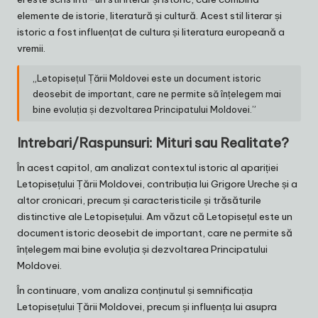
elemente de istorie, literatură și cultură. Acest stil literar și
istoric a fost influențat de cultura și literatura europeană a
vremii.
„Letopisețul Țării Moldovei este un document istoric
deosebit de important, care ne permite să înțelegem mai
bine evoluția și dezvoltarea Principatului Moldovei.”
Intrebari/Raspunsuri: Mituri sau Realitate?
În acest capitol, am analizat contextul istoric al apariției
Letopisețului Țării Moldovei, contribuția lui Grigore Ureche și a
altor cronicari, precum și caracteristicile și trăsăturile
distinctive ale Letopisețului. Am văzut că Letopisețul este un
document istoric deosebit de important, care ne permite să
înțelegem mai bine evoluția și dezvoltarea Principatului
Moldovei.
În continuare, vom analiza conținutul și semnificația
Letopisețului Țării Moldovei, precum și influența lui asupra