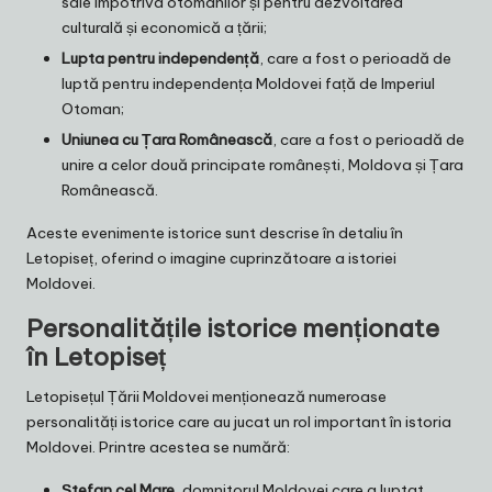
sale împotriva otomanilor și pentru dezvoltarea
culturală și economică a țării;
Lupta pentru independență
, care a fost o perioadă de
luptă pentru independența Moldovei față de Imperiul
Otoman;
Uniunea cu Țara Românească
, care a fost o perioadă de
unire a celor două principate românești, Moldova și Țara
Românească.
Aceste evenimente istorice sunt descrise în detaliu în
Letopiseț, oferind o imagine cuprinzătoare a istoriei
Moldovei.
Personalitățile istorice menționate
în Letopiseț
Letopisețul Țării Moldovei menționează numeroase
personalități istorice care au jucat un rol important în istoria
Moldovei. Printre acestea se numără:
Ștefan cel Mare
, domnitorul Moldovei care a luptat