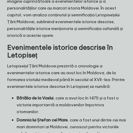
imagine cuprinzătoare a evenimentelor istorice și a
personalităților care au marcat istoria Moldovei. În acest
capitol, vom analiza conținutul și semnificația Letopisețului
Țării Moldovei, subliniind evenimentele istorice descrise,
personalitățile istorice menționate și semnificația culturală și
istorică a acestei opere.
Evenimentele istorice descrise în
Letopiseț
Letopisețul Țării Moldovei prezintă o cronologie a
evenimentelor istorice care au avut loc în Moldova, de la
formarea statului medieval până în secolul al XVII-lea. Printre
evenimentele istorice descrise în Letopiseț se numără:
Bătălia de la Vaslui
, care a avut loc în 1475 și a fost o
victorie importantă a moldovenilor împotriva
otomanilor;
Domnia lui Ștefan cel Mare
, care a fost unul dintre cei mai
mari domnitori ai Moldovei, cunoscut pentru victoriile