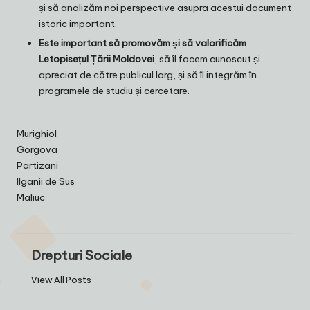
și să analizăm noi perspective asupra acestui document
istoric important.
Este important să promovăm și să valorificăm
Letopisețul Țării Moldovei
, să îl facem cunoscut și
apreciat de către publicul larg, și să îl integrăm în
programele de studiu și cercetare.
Murighiol
Gorgova
Partizani
Ilganii de Sus
Maliuc
Drepturi Sociale
View All Posts