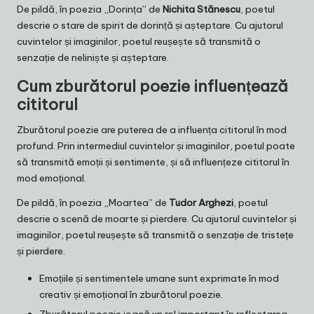
De pildă, în poezia „Dorința” de
Nichita Stănescu
, poetul
descrie o stare de spirit de dorință și așteptare. Cu ajutorul
cuvintelor și imaginilor, poetul reușește să transmită o
senzație de neliniște și așteptare.
Cum zburătorul poezie influențează
cititorul
Zburătorul poezie are puterea de a influența cititorul în mod
profund. Prin intermediul cuvintelor și imaginilor, poetul poate
să transmită emoții și sentimente, și să influențeze cititorul în
mod emoțional.
De pildă, în poezia „Moartea” de
Tudor Arghezi
, poetul
descrie o scenă de moarte și pierdere. Cu ajutorul cuvintelor și
imaginilor, poetul reușește să transmită o senzație de tristețe
și pierdere.
Emoțiile și sentimentele umane sunt exprimate în mod
creativ și emoțional în zburătorul poezie.