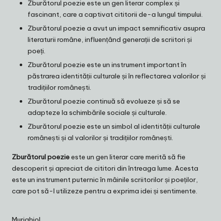
Zburătorul poezie este un gen literar complex și
fascinant, care a captivat cititorii de-a lungul timpului.
Zburătorul poezie a avut un impact semnificativ asupra
literaturii române, influențând generații de scriitori și
poeți.
Zburătorul poezie este un instrument important în
păstrarea identității culturale și în reflectarea valorilor și
tradițiilor românești.
Zburătorul poezie continuă să evolueze și să se
adapteze la schimbările sociale și culturale.
Zburătorul poezie este un simbol al identității culturale
românești și al valorilor și tradițiilor românești.
Zburătorul poezie
este un gen literar care merită să fie
descoperit și apreciat de cititori din întreaga lume. Acesta
este un instrument puternic în mâinile scriitorilor și poeților,
care pot să-l utilizeze pentru a exprima idei și sentimente.
Murighiol