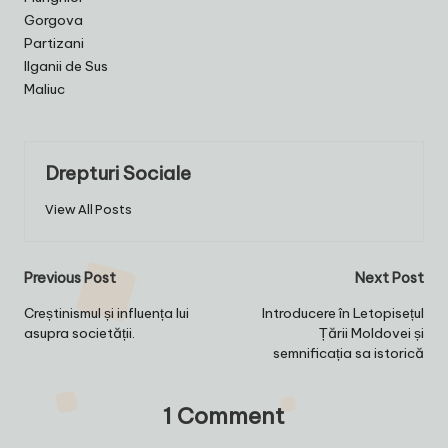
Gorgova
Partizani
Ilganii de Sus
Maliuc
Drepturi Sociale
View All Posts
Post
Previous Post
Next Post
navigation
Creștinismul și influența lui
Introducere în Letopisețul
asupra societății.
Țării Moldovei și
semnificația sa istorică
1 Comment