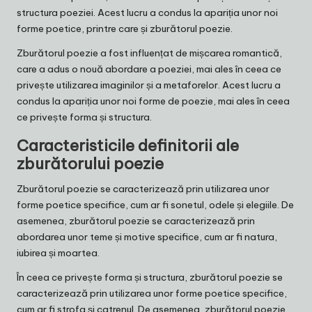
structura poeziei. Acest lucru a condus la apariția unor noi
forme poetice, printre care și zburătorul poezie.
Zburătorul poezie a fost influențat de mișcarea romantică,
care a adus o nouă abordare a poeziei, mai ales în ceea ce
privește utilizarea imaginilor și a metaforelor. Acest lucru a
condus la apariția unor noi forme de poezie, mai ales în ceea
ce privește forma și structura.
Caracteristicile definitorii ale
zburătorului poezie
Zburătorul poezie se caracterizează prin utilizarea unor
forme poetice specifice, cum ar fi sonetul, odele și elegiile. De
asemenea, zburătorul poezie se caracterizează prin
abordarea unor teme și motive specifice, cum ar fi natura,
iubirea și moartea.
În ceea ce privește forma și structura, zburătorul poezie se
caracterizează prin utilizarea unor forme poetice specifice,
cum ar fi strofa și catrenul. De asemenea, zburătorul poezie