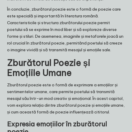
În concluzie, zburătorul poezie este o formă de poezie care
este specială și importantă în literatura română.
Caracteristicile și structura zburătorului poezie permit
poetului să se exprime în mod liber și să exploreze diverse
forme și stiluri. De asemenea, imaginile și metaforele joacă un
rol crucial în zburătorul poezie, permitând poetului să creeze
o imagine vividă și să transmită mesajul și emoțiile sale.
Zburătorul Poezie și
Emoțiile Umane
Zburătorul poezie este o formă de exprimare a emoțiilor și
sentimentelor umane, care permite poetului să transmită
mesajul său într-un mod creativ și emoțional. În acest capitol,
vom explora relația dintre zburătorul poezie și emoțiile umane,
și cum această formă de poezie influențează cititorul.
Expresia emoțiilor în zburătorul
poezie