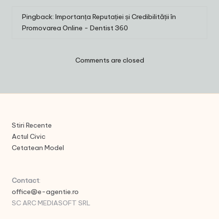
Pingback:
Importanța Reputației și Credibilității în
Promovarea Online - Dentist 360
Comments are closed
Stiri Recente
Actul Civic
Cetatean Model
Contact
:
office@e-agentie.ro
SC ARC MEDIASOFT SRL