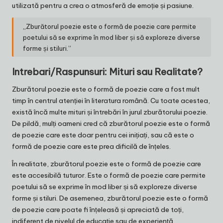
utilizată pentru a crea o atmosferă de emoție și pasiune.
„Zburătorul poezie este o formă de poezie care permite
poetului să se exprime în mod liber și să exploreze diverse
forme și stiluri.”
Intrebari/Raspunsuri: Mituri sau Realitate?
Zburătorul poezie este o formă de poezie care a fost mult
timp în centrul atenției în literatura română. Cu toate acestea,
există încă multe mituri și întrebări în jurul zburătorului poezie.
De pildă, mulți oameni cred că zburătorul poezie este o formă
de poezie care este doar pentru cei inițiați, sau că este o
formă de poezie care este prea dificilă de înțeles.
În realitate, zburătorul poezie este o formă de poezie care
este accesibilă tuturor. Este o formă de poezie care permite
poetului să se exprime în mod liber și să exploreze diverse
forme și stiluri. De asemenea, zburătorul poezie este o formă
de poezie care poate fi înțeleasă și apreciată de toți,
indiferent de nivelul de educație sau de experiență.