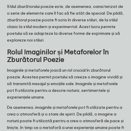
Stilul zburătorului poezie este, de asemenea, caracterizat de
o serie de elemente care îl fac să fie atât de special. De pildă,
zburătorul poezie poate fi scris în diverse stiluri, de la stilul
clasic la stilul modern și experimental. Acest lucru permite
poetului să se adapteze la diverse forme de exprimare și să
exploreze noi stiluri.
Rolul Imaginilor și Metaforelor în
Zburătorul Poezie
Imaginile și metaforele joacă un rol crucial în zburătorul
poezie. Acestea permit poetului să creeze o imagine vividă și
să transmită mesajul și emoțiile sale. Imaginile și metaforele
pot fi utilizate pentru a descrie natura, sentimentele și
experiențele umane.
De asemenea, imaginile și metaforele pot fi utilizate pentru a
crea o atmosferă și o stare de spirit. De pildă, o imagine a
naturii poate fi utilizată pentru a crea o atmosferă de pace și
liniște, în timp ce o metaforă a unei experiențe umane poate fi