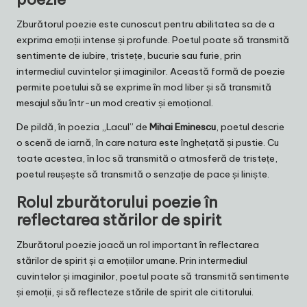
Zburătorul poezie este cunoscut pentru abilitatea sa de a
exprima emoții intense și profunde. Poetul poate să transmită
sentimente de iubire, tristețe, bucurie sau furie, prin
intermediul cuvintelor și imaginilor. Această formă de poezie
permite poetului să se exprime în mod liber și să transmită
mesajul său într-un mod creativ și emoțional.
De pildă, în poezia „Lacul” de
Mihai Eminescu
, poetul descrie
o scenă de iarnă, în care natura este înghețată și pustie. Cu
toate acestea, în loc să transmită o atmosferă de tristețe,
poetul reușește să transmită o senzație de pace și liniște.
Rolul zburătorului poezie în
reflectarea stărilor de spirit
Zburătorul poezie joacă un rol important în reflectarea
stărilor de spirit și a emoțiilor umane. Prin intermediul
cuvintelor și imaginilor, poetul poate să transmită sentimente
și emoții, și să reflecteze stările de spirit ale cititorului.