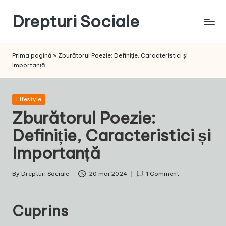
Drepturi Sociale
Skip
to
Susținem
content
Drepturile
Prima pagină
»
Zburătorul Poezie: Definiție, Caracteristici și
Sociale:
Importanță
Vocea
Ta,
Schimbarea
Posted
Lifestyle
Noastră!
in
Zburătorul Poezie:
Definiție, Caracteristici și
Importanță
By
Drepturi Sociale
20 mai 2024
1 Comment
Posted
by
Cuprins