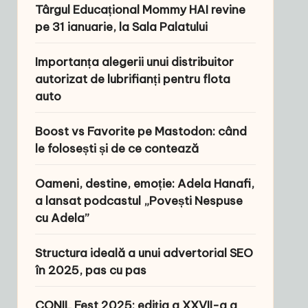
Târgul Educațional Mommy HAI revine
pe 31 ianuarie, la Sala Palatului
Importanța alegerii unui distribuitor
autorizat de lubrifianți pentru flota
auto
Boost vs Favorite pe Mastodon: când
le folosești și de ce contează
Oameni, destine, emoție: Adela Hanafi,
a lansat podcastul „Povești Nespuse
cu Adela”
Structura ideală a unui advertorial SEO
în 2025, pas cu pas
CONIL Fest 2025: ediția a XXVII-a a