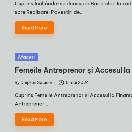
by
Cuprins Înălțându-se deasupra Barierelor: Intro
spre Realizare: Povestiri de…
Read More
Posted
Afaceri
in
Femeile Antreprenor și Accesul la
By
Drepturi Sociale
8 mai 2024
Posted
by
Cuprins Femeile Antreprenor și Accesul la Finanț
Antreprenor…
Read More