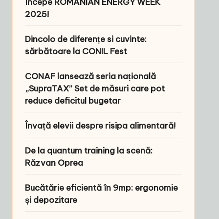
Începe ROMANIAN ENERGY WEEK
2025!
Dincolo de diferențe si cuvinte:
sărbătoare la CONIL Fest
CONAF lansează seria națională
„SupraTAX” Set de măsuri care pot
reduce deficitul bugetar
Învață elevii despre risipa alimentară!
De la quantum training la scenă:
Răzvan Oprea
Bucătărie eficientă în 9mp: ergonomie
și depozitare