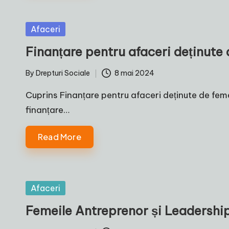
Posted
Afaceri
in
Finanțare pentru afaceri deținute
By
Drepturi Sociale
8 mai 2024
Posted
by
Cuprins Finanțare pentru afaceri deținute de fem
finanțare…
Read More
Posted
Afaceri
in
Femeile Antreprenor și Leadership