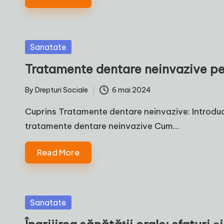
Posted
Sanatate
in
Tratamente dentare neinvazive pe
By
Drepturi Sociale
6 mai 2024
Posted
by
Cuprins Tratamente dentare neinvazive: Introduc
tratamente dentare neinvazive Cum…
Read More
Posted
Sanatate
in