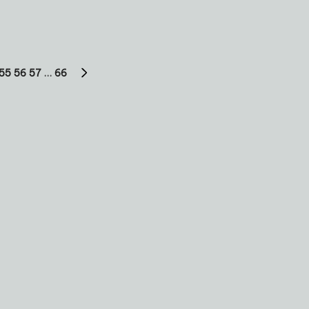
55
56
57
…
66
NEXT
PAGE