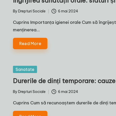
Îngrijirea sănătății orale: sfaturi și
By
Drepturi Sociale
6 mai 2024
Posted
by
Cuprins Importanța igienei orale Cum să îngrijești c
menținerea…
Read More
Posted
Sanatate
in
Durerile de dinți temporare: cauz
By
Drepturi Sociale
6 mai 2024
Posted
by
Cuprins Cum să recunoaștem durerile de dinți te