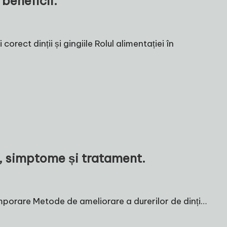
 beneficii.
orect dinții și gingiile Rolul alimentației în
e, simptome și tratament.
mporare Metode de ameliorare a durerilor de dinți…