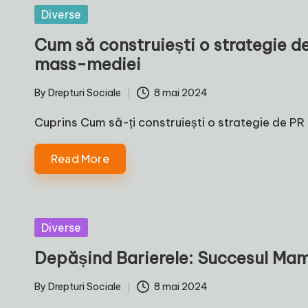
Posted
Diverse
in
Cum să construiești o strategie de 
mass-mediei
By
Drepturi Sociale
8 mai 2024
Posted
by
Cuprins Cum să-ți construiești o strategie de PR 
Read More
Posted
Diverse
in
Depășind Barierele: Succesul Mam
By
Drepturi Sociale
8 mai 2024
Posted