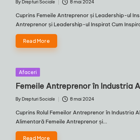
By
Drepturi Sociale
8 mai 2024
Posted
by
Cuprins Femeile Antreprenor și Leadership-ul Insp
Antreprenor și Leadership-ul Inspirat Cum Inspi
Read More
Posted
Afaceri
in
Femeile Antreprenor în Industria A
By
Drepturi Sociale
8 mai 2024
Posted
by
Cuprins Rolul Femeilor Antreprenor în Industria A
Alimentară Femeile Antreprenor și…
Read More