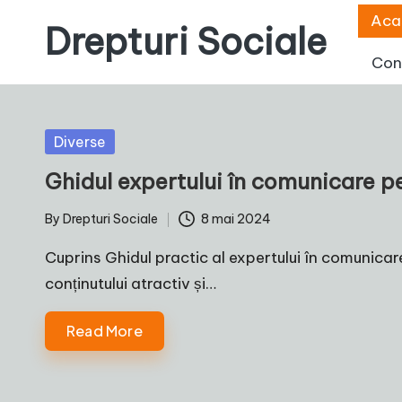
Aca
Drepturi Sociale
Skip
Con
to
Susținem
content
Drepturile
Sociale:
Posted
Diverse
Vocea
in
Ghidul expertului în comunicare p
Ta,
Schimbarea
By
Drepturi Sociale
8 mai 2024
Posted
Noastră!
by
Cuprins Ghidul practic al expertului în comunica
conținutului atractiv și…
Read More