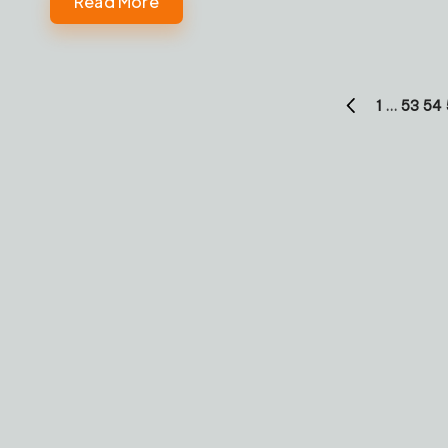
Read More
Paginație
1
…
53
54
PREVIOUS
articole
PAGE