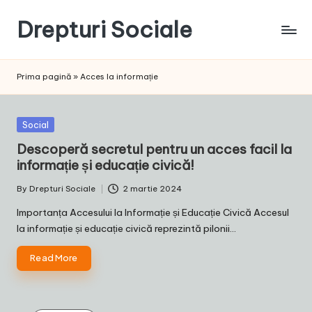
Drepturi Sociale
Skip
to
Susținem
content
Drepturile
Prima pagină
»
Acces la informație
Sociale:
Vocea
Ta,
Posted
Social
Schimbarea
in
Descoperă secretul pentru un acces facil la
Noastră!
informație și educație civică!
By
Drepturi Sociale
2 martie 2024
Posted
by
Importanța Accesului la Informație și Educație Civică Accesul
la informație și educație civică reprezintă pilonii…
Read More