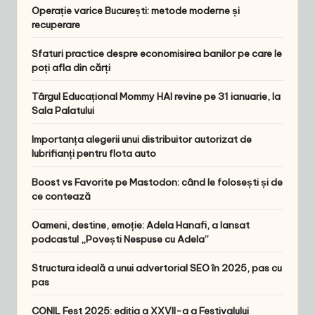
Operație varice București: metode moderne și
recuperare
Sfaturi practice despre economisirea banilor pe care le
poți afla din cărți
Târgul Educațional Mommy HAI revine pe 31 ianuarie, la
Sala Palatului
Importanța alegerii unui distribuitor autorizat de
lubrifianți pentru flota auto
Boost vs Favorite pe Mastodon: când le folosești și de
ce contează
Oameni, destine, emoție: Adela Hanafi, a lansat
podcastul „Povești Nespuse cu Adela”
Structura ideală a unui advertorial SEO în 2025, pas cu
pas
CONIL Fest 2025: ediția a XXVII-a a Festivalului