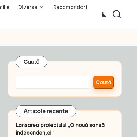
ilie
Diverse
Recomandari
Caută
Caută
Articole recente
Lansarea proiectului „O nouă șansă
independenței”