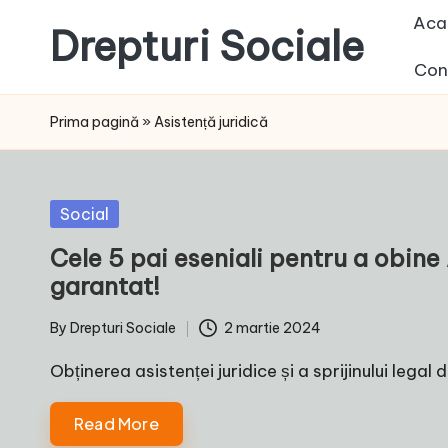
Aca
Drepturi Sociale
Skip
Con
to
Susținem
content
Drepturile
Prima pagină
»
Asistență juridică
Sociale:
Vocea
Ta,
Posted
Social
Schimbarea
in
Cele 5 pai eseniali pentru a obine A
Noastră!
garantat!
By
Drepturi Sociale
2 martie 2024
Posted
by
Obținerea asistenței juridice și a sprijinului lega
Read More