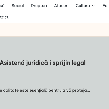
să
Social
Drepturi
Afaceri
Cultura
Fam
tact
sistenă juridică i sprijin legal
l de calitate este esențială pentru a vă proteja…