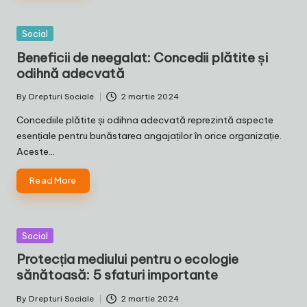
Posted
Social
in
Beneficii de neegalat: Concedii plătite și
odihnă adecvată
By
Drepturi Sociale
2 martie 2024
Posted
by
Concediile plătite și odihna adecvată reprezintă aspecte
esențiale pentru bunăstarea angajaților în orice organizație.
Aceste…
Read More
Posted
Social
in
Protecția mediului pentru o ecologie
sănătoasă: 5 sfaturi importante
By
Drepturi Sociale
2 martie 2024
Posted