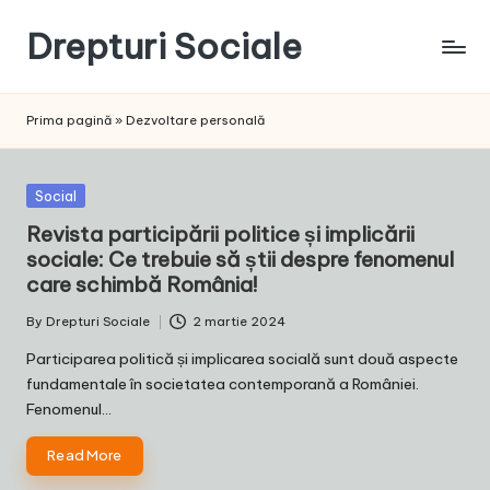
Drepturi Sociale
Skip
to
Susținem
content
Drepturile
Prima pagină
»
Dezvoltare personală
Sociale:
Vocea
Ta,
Posted
Social
Schimbarea
in
Revista participării politice și implicării
Noastră!
sociale: Ce trebuie să știi despre fenomenul
care schimbă România!
By
Drepturi Sociale
2 martie 2024
Posted
by
Participarea politică și implicarea socială sunt două aspecte
fundamentale în societatea contemporană a României.
Fenomenul…
Read More