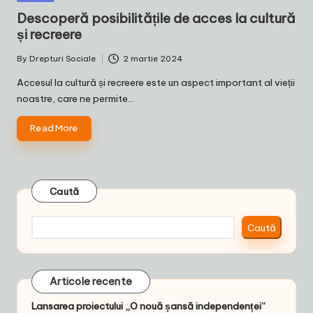
in
Descoperă posibilitățile de acces la cultură
și recreere
By
Drepturi Sociale
2 martie 2024
Posted
by
Accesul la cultură și recreere este un aspect important al vieții
noastre, care ne permite…
Read More
Caută
Caută
Articole recente
Lansarea proiectului „O nouă șansă independenței”