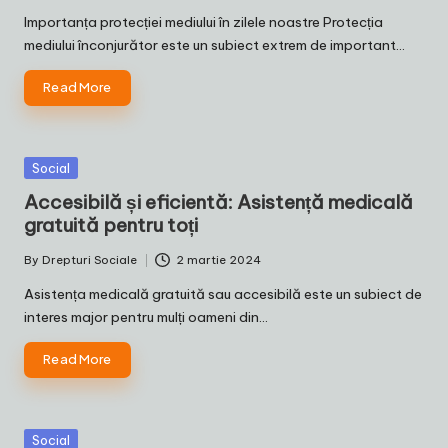
by
Importanța protecției mediului în zilele noastre Protecția
mediului înconjurător este un subiect extrem de important…
Read More
Posted
Social
in
Accesibilă și eficientă: Asistență medicală
gratuită pentru toți
By
Drepturi Sociale
2 martie 2024
Posted
by
Asistența medicală gratuită sau accesibilă este un subiect de
interes major pentru mulți oameni din…
Read More
Posted
Social