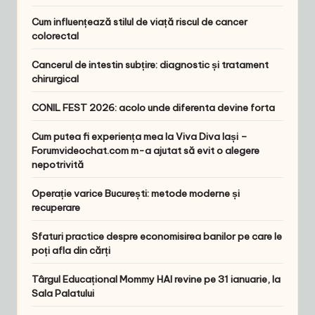
Cum influențează stilul de viață riscul de cancer
colorectal
Cancerul de intestin subțire: diagnostic și tratament
chirurgical
CONIL FEST 2026: acolo unde diferenta devine forta
Cum putea fi experiența mea la Viva Diva Iași –
Forumvideochat.com m-a ajutat să evit o alegere
nepotrivită
Operație varice București: metode moderne și
recuperare
Sfaturi practice despre economisirea banilor pe care le
poți afla din cărți
Târgul Educațional Mommy HAI revine pe 31 ianuarie, la
Sala Palatului