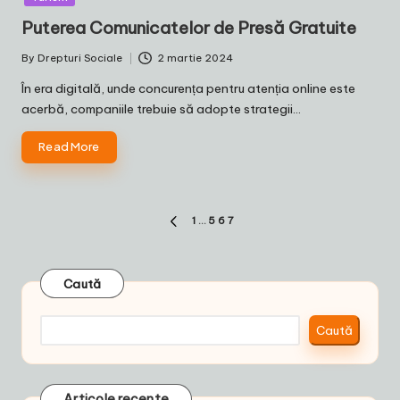
Puterea Comunicatelor de Presă Gratuite
By
Drepturi Sociale
2 martie 2024
Posted
by
În era digitală, unde concurența pentru atenția online este
acerbă, companiile trebuie să adopte strategii…
Read More
Paginație
1
…
5
6
7
PREVIOUS
articole
PAGE
Caută
Caută
Articole recente