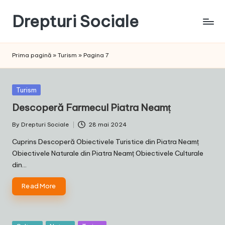
Drepturi Sociale
Skip
to
Susținem
content
Drepturile
Prima pagină
»
Turism
»
Pagina 7
Sociale:
Vocea
Ta,
Posted
Turism
Schimbarea
in
Descoperă Farmecul Piatra Neamț
Noastră!
By
Drepturi Sociale
28 mai 2024
Posted
by
Cuprins Descoperă Obiectivele Turistice din Piatra Neamț
Obiectivele Naturale din Piatra Neamț Obiectivele Culturale
din…
Read More