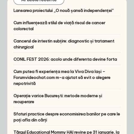
Lansarea proiectului „O nouă șansă independenței”
Cum influențează stilul de viață riscul de cancer
colorectal
Cancerul de intestin subțire: diagnostic și tratament
chirurgical
CONIL FEST 2026: acolo unde diferenta devine forta
Cum putea fi experiența mea la Viva Diva Iași –
Forumvideochat.com m-a ajutat să evit o alegere
nepotrivită
Operație varice București: metode moderne și
recuperare
Sfaturi practice despre economisirea banilor pe care le
poți afla din cărți
Târgul Educațional Mommy HAI revine pe 31 ianuarie, la