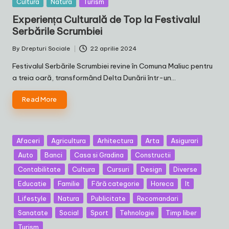
Posted
Cultura
Natura
Turism
in
Experiența Culturală de Top la Festivalul
Serbările Scrumbiei
By
Drepturi Sociale
22 aprilie 2024
Posted
by
Festivalul Serbările Scrumbiei revine în Comuna Maliuc pentru
a treia oară, transformând Delta Dunării într-un…
Read More
Posted
Afaceri
Agricultura
Arhitectura
Arta
Asigurari
in
Auto
Banci
Casa si Gradina
Constructii
Contabilitate
Cultura
Cursuri
Design
Diverse
Educatie
Familie
Fără categorie
Horeca
It
Lifestyle
Natura
Publicitate
Recomandari
Sanatate
Social
Sport
Tehnologie
Timp liber
Turism