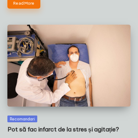
Read More
Posted
Recomandari
in
Pot să fac infarct de la stres și agitație?