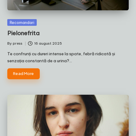
Posted
Recomandari
in
Pielonefrita
By
press
16 august 2025
Posted
by
Te confrunți cu dureri intense la spate, febră ridicată și
senzația constantă de a urina?…
Read More