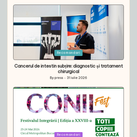
by
Posted
Recomandari
in
Cancerul de intestin subțire: diagnostic și tratament
chirurgical
By
press
31 iulie 2026
Posted
by
Posted
Recomandari