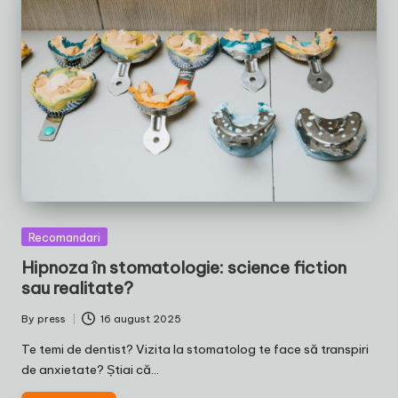
Posted
Recomandari
in
Hipnoza în stomatologie: science fiction
sau realitate?
By
press
16 august 2025
Posted
by
Te temi de dentist? Vizita la stomatolog te face să transpiri
de anxietate? Știai că…