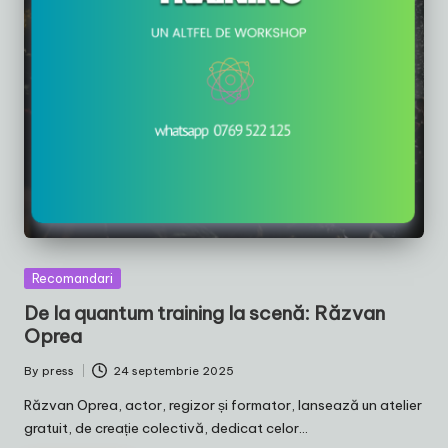
Posted
Recomandari
in
De la quantum training la scenă: Răzvan
Oprea
By
press
24 septembrie 2025
Posted
by
Răzvan Oprea, actor, regizor și formator, lansează un atelier
gratuit, de creație colectivă, dedicat celor…