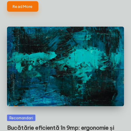
Read More
Posted
Recomandari
in
Bucătărie eficientă în 9mp: ergonomie și