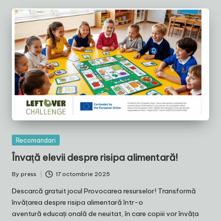
Posted
Recomandari
in
Învață elevii despre risipa alimentară!
By
press
17 octombrie 2025
Posted
by
Descarcă gratuit jocul Provocarea resurselor! Transformă
învățarea despre risipa alimentară într-o
aventură educați onală de neuitat, în care copiii vor învăța