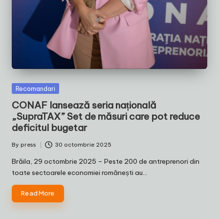
Posted
Recomandari
in
CONAF lansează seria națională
„SupraTAX” Set de măsuri care pot reduce
deficitul bugetar
By
press
30 octombrie 2025
Posted
by
Brăila, 29 octombrie 2025 – Peste 200 de antreprenori din
toate sectoarele economiei românești au…
Read More