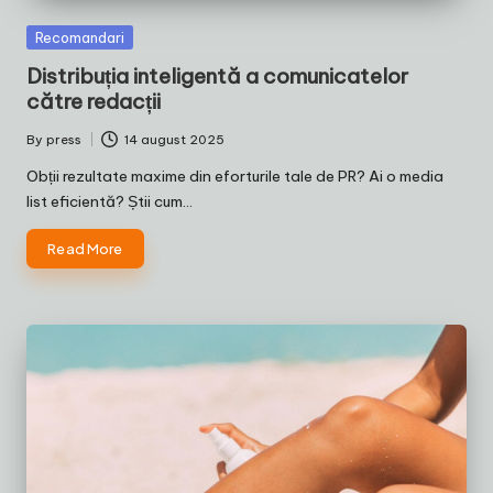
Posted
Recomandari
in
Distribuția inteligentă a comunicatelor
către redacții
By
press
14 august 2025
Posted
by
Obții rezultate maxime din eforturile tale de PR? Ai o media
list eficientă? Știi cum…
Read More