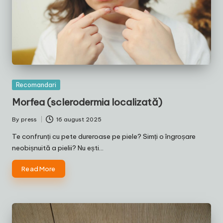
Posted
Recomandari
in
Morfea (sclerodermia localizată)
By
press
16 august 2025
Posted
by
Te confrunți cu pete dureroase pe piele? Simți o îngroșare
neobișnuită a pielii? Nu ești…
Read More