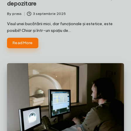
depozitare
By
press
3 septembrie 2025
Posted
by
Visul unei bucătării mici, dar funcționale și estetice, este
posibil! Chiar și într-un spațiu de…
Read More