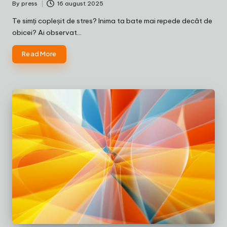
By
press
16 august 2025
Posted
by
Te simți copleșit de stres? Inima ta bate mai repede decât de
obicei? Ai observat…
Read More