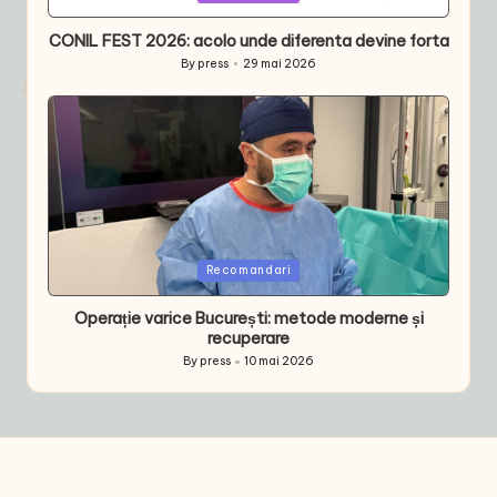
in
CONIL FEST 2026: acolo unde diferenta devine forta
By
press
29 mai 2026
Posted
by
Posted
Recomandari
in
Operație varice București: metode moderne și
recuperare
By
press
10 mai 2026
Posted
by