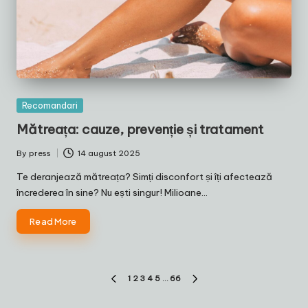
Posted
Recomandari
in
Mătreața: cauze, prevenție și tratament
By
press
14 august 2025
Posted
by
Te deranjează mătreața? Simți disconfort și îți afectează
încrederea în sine? Nu ești singur! Milioane…
Read More
Paginație
1
2
3
4
5
…
66
PREVIOUS
NEXT
articole
PAGE
PAGE