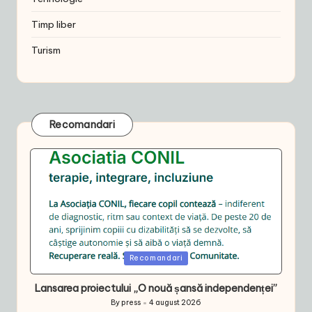
Timp liber
Turism
Recomandari
Posted
Recomandari
in
Lansarea proiectului „O nouă șansă independenței”
By
press
4 august 2026
Posted