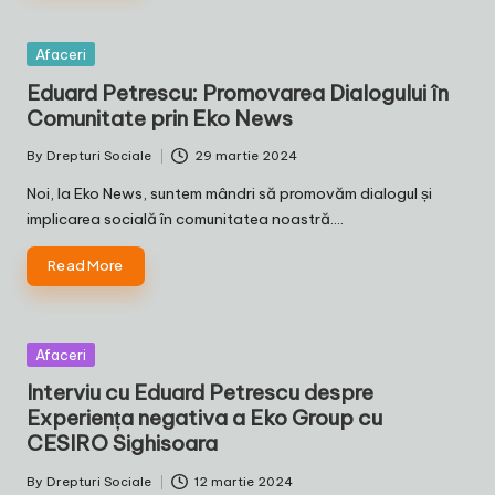
Posted
Afaceri
in
Eduard Petrescu: Promovarea Dialogului în
Comunitate prin Eko News
By
Drepturi Sociale
29 martie 2024
Posted
by
Noi, la Eko News, suntem mândri să promovăm dialogul și
implicarea socială în comunitatea noastră.…
Read More
Posted
Afaceri
in
Interviu cu Eduard Petrescu despre
Experiența negativa a Eko Group cu
CESIRO Sighisoara
By
Drepturi Sociale
12 martie 2024
Posted