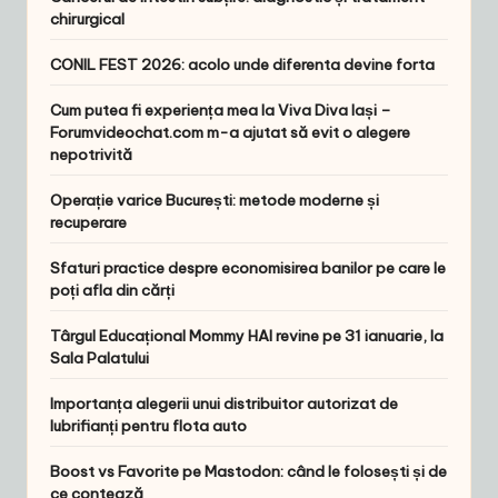
chirurgical
CONIL FEST 2026: acolo unde diferenta devine forta
Cum putea fi experiența mea la Viva Diva Iași –
Forumvideochat.com m-a ajutat să evit o alegere
nepotrivită
Operație varice București: metode moderne și
recuperare
Sfaturi practice despre economisirea banilor pe care le
poți afla din cărți
Târgul Educațional Mommy HAI revine pe 31 ianuarie, la
Sala Palatului
Importanța alegerii unui distribuitor autorizat de
lubrifianți pentru flota auto
Boost vs Favorite pe Mastodon: când le folosești și de
ce contează