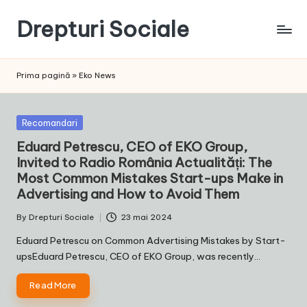
Drepturi Sociale
Skip
to
Susținem
content
Drepturile
Prima pagină
»
Eko News
Sociale:
Vocea
Ta,
Posted
Recomandari
Schimbarea
in
Eduard Petrescu, CEO of EKO Group,
Noastră!
Invited to Radio România Actualități: The
Most Common Mistakes Start-ups Make in
Advertising and How to Avoid Them
By
Drepturi Sociale
23 mai 2024
Posted
by
Eduard Petrescu on Common Advertising Mistakes by Start-
upsEduard Petrescu, CEO of EKO Group, was recently…
Read More