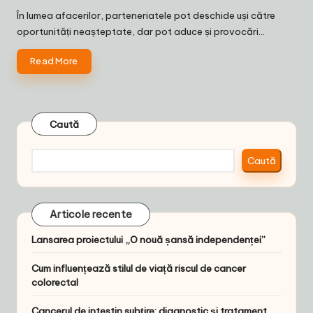
by
În lumea afacerilor, parteneriatele pot deschide uși către
oportunități neașteptate, dar pot aduce și provocări…
Read More
Caută
Caută
Articole recente
Lansarea proiectului „O nouă șansă independenței”
Cum influențează stilul de viață riscul de cancer
colorectal
Cancerul de intestin subțire: diagnostic și tratament